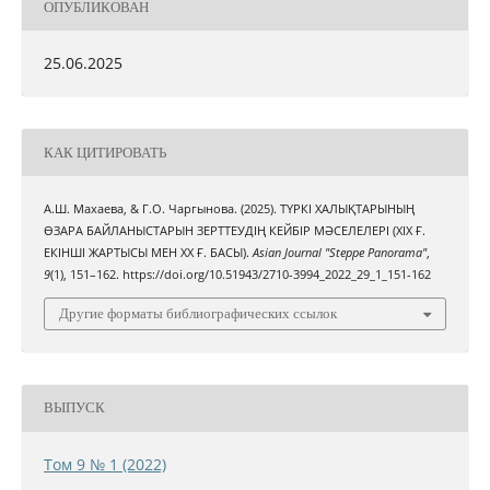
ОПУБЛИКОВАН
25.06.2025
КАК ЦИТИРОВАТЬ
А.Ш. Махаева, & Г.О. Чаргынова. (2025). ТҮРКІ ХАЛЫҚТАРЫНЫҢ
ӨЗАРА БАЙЛАНЫСТАРЫН ЗЕРТТЕУДІҢ КЕЙБІР МӘСЕЛЕЛЕРІ (ХІХ Ғ.
ЕКІНШІ ЖАРТЫСЫ МЕН ХХ Ғ. БАСЫ).
Asian Journal "Steppe Panorama"
,
9
(1), 151–162. https://doi.org/10.51943/2710-3994_2022_29_1_151-162
Другие форматы библиографических ссылок
ВЫПУСК
Том 9 № 1 (2022)