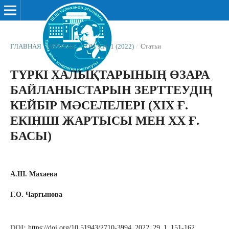
ГЛАВНАЯ
/
АРХИВЫ
/
ТОМ 9 № 1 (2022)
/
Статьи
ТҮРКІ ХАЛЫҚТАРЫНЫҢ ӨЗАРА
БАЙЛАНЫСТАРЫН ЗЕРТТЕУДІҢ
КЕЙБІР МӘСЕЛЕЛЕРІ (ХІХ Ғ.
ЕКІНШІ ЖАРТЫСЫ МЕН ХХ Ғ.
БАСЫ)
А.Ш. Махаева
Г.О. Чаргынова
DOI:
https://doi.org/10.51943/2710-3994_2022_29_1_151-162