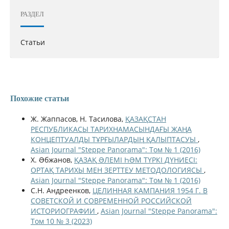
РАЗДЕЛ
Статьи
Похожие статьи
Ж. Жаппасов, Н. Тасилова,
ҚАЗАҚСТАН
РЕСПУБЛИКАСЫ ТАРИХНАМАСЫНДАҒЫ ЖАҢА
КОНЦЕПТУАЛДЫ ТҰРҒЫЛАРДЫҢ ҚАЛЫПТАСУЫ
,
Asian Journal "Steppe Panorama": Том № 1 (2016)
Х. Əбжанов,
ҚАЗАҚ ƏЛЕМІ ҺƏМ ТҮРКІ ДҮНИЕСІ:
ОРТАҚ ТАРИХЫ МЕН ЗЕРТТЕУ МЕТОДОЛОГИЯСЫ
,
Asian Journal "Steppe Panorama": Том № 1 (2016)
С.Н. Андреенков,
ЦЕЛИННАЯ КАМПАНИЯ 1954 Г. В
СОВЕТСКОЙ И СОВРЕМЕННОЙ РОССИЙСКОЙ
ИСТОРИОГРАФИИ
,
Asian Journal "Steppe Panorama":
Том 10 № 3 (2023)