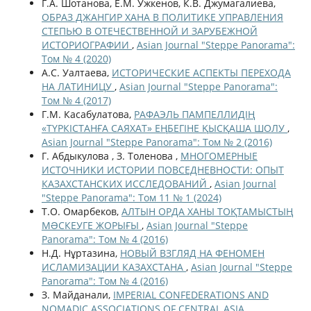
Г.А. Шотанова, Е.М. Ужкенов, К.В. Джумагалиева,
ОБРАЗ ДЖАНГИР ХАНА В ПОЛИТИКЕ УПРАВЛЕНИЯ
СТЕПЬЮ В ОТЕЧЕСТВЕННОЙ И ЗАРУБЕЖНОЙ
ИСТОРИОГРАФИИ
,
Asian Journal "Steppe Panorama":
Том № 4 (2020)
А.С. Уалтаева,
ИСТОРИЧЕСКИЕ АСПЕКТЫ ПЕРЕХОДА
НА ЛАТИНИЦУ
,
Asian Journal "Steppe Panorama":
Том № 4 (2017)
Г.М. Касабулатова,
РАФАЭЛЬ ПАМПЕЛЛИДІҢ
«ТҮРКІСТАНҒА САЯХАТ» ЕҢБЕГІНЕ ҚЫСҚАША ШОЛУ
,
Asian Journal "Steppe Panorama": Том № 2 (2016)
Г. Абдыкулова , З. Толенова ,
МНОГОМЕРНЫЕ
ИСТОЧНИКИ ИСТОРИИ ПОВСЕДНЕВНОСТИ: ОПЫТ
КАЗАХСТАНСКИХ ИССЛЕДОВАНИЙ
,
Asian Journal
"Steppe Panorama": Том 11 № 1 (2024)
Т.О. Омарбеков,
АЛТЫН ОРДА ХАНЫ ТОҚТАМЫСТЫҢ
МƏСКЕУГЕ ЖОРЫҒЫ
,
Asian Journal "Steppe
Panorama": Том № 4 (2016)
Н.Д. Нұртазина,
НОВЫЙ ВЗГЛЯД НА ФЕНОМЕН
ИСЛАМИЗАЦИИ КАЗАХСТАНА
,
Asian Journal "Steppe
Panorama": Том № 4 (2016)
З. Майданали,
IMPERIAL CONFEDERATIONS AND
NOMADIC ASSOCIATIONS OF CENTRAL ASIA