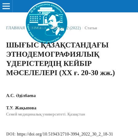
ГЛАВНАЯ
/
АРХИВЫ
/
ТОМ 9 № 2 (2022)
/
Статьи
ШЫҒЫС ҚАЗАҚСТАНДАҒЫ
ЭТНОДЕМОГРАФИЯЛЫҚ
ҮДЕРІСТЕРДІҢ КЕЙБІР
МӘСЕЛЕЛЕРІ (ХХ ғ. 20-30 жж.)
А.С. Әділбаева
Т.У. Жақыпова
Семей медициналық университеті. Қазақстан
DOI:
https://doi.org/10.51943/2710-3994_2022_30_2_18-31