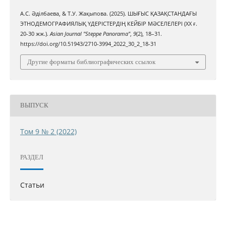
А.С. Әділбаева, & Т.У. Жақыпова. (2025). ШЫҒЫС ҚАЗАҚСТАНДАҒЫ
ЭТНОДЕМОГРАФИЯЛЫҚ ҮДЕРІСТЕРДІҢ КЕЙБІР МӘСЕЛЕЛЕРІ (ХХ ғ.
20-30 жж.).
Asian Journal "Steppe Panorama"
,
9
(2), 18–31.
https://doi.org/10.51943/2710-3994_2022_30_2_18-31
Другие форматы библиографических ссылок
ВЫПУСК
Том 9 № 2 (2022)
РАЗДЕЛ
Статьи