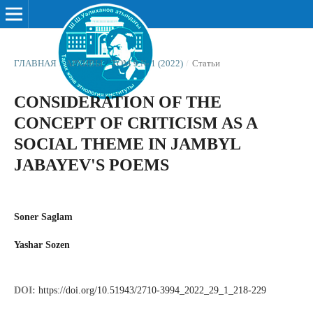
ГЛАВНАЯ
/
АРХИВЫ
/
ТОМ 9 № 1 (2022)
/
Статьи
CONSIDERATION OF THE
CONCEPT OF CRITICISM AS A
SOCIAL THEME IN JAMBYL
JABAYEV'S POEMS
Soner Saglam
Yashar Sozen
DOI:
https://doi.org/10.51943/2710-3994_2022_29_1_218-229