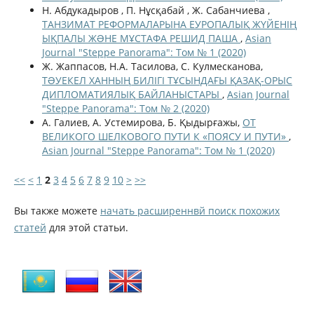
Н. Абдукадыров , П. Нұсқабай , Ж. Сабанчиева ,
ТАНЗИМАТ РЕФОРМАЛАРЫНА ЕУРОПАЛЫҚ ЖҮЙЕНІҢ
ЫҚПАЛЫ ЖƏНЕ МҰСТАФА РЕШИД ПАША
,
Asian
Journal "Steppe Panorama": Том № 1 (2020)
Ж. Жаппасов, Н.А. Тасилова, С. Кулмесканова,
ТƏУЕКЕЛ ХАННЫҢ БИЛІГІ ТҰСЫНДАҒЫ ҚАЗАҚ-ОРЫС
ДИПЛОМАТИЯЛЫҚ БАЙЛАНЫСТАРЫ
,
Asian Journal
"Steppe Panorama": Том № 2 (2020)
А. Галиев, А. Устемирова, Б. Қыдырғажы,
ОТ
ВЕЛИКОГО ШЕЛКОВОГО ПУТИ К «ПОЯСУ И ПУТИ»
,
Asian Journal "Steppe Panorama": Том № 1 (2020)
<<
<
1
2
3
4
5
6
7
8
9
10
>
>>
Вы также можете
начать расширеннвй поиск похожих
статей
для этой статьи.