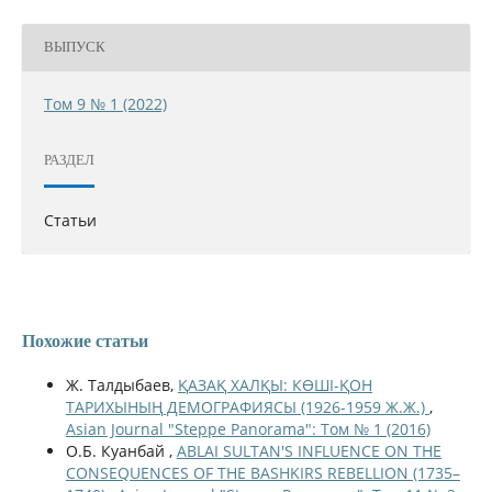
ВЫПУСК
Том 9 № 1 (2022)
РАЗДЕЛ
Статьи
Похожие статьи
Ж. Талдыбаев,
ҚАЗАҚ ХАЛҚЫ: КӨШІ-ҚОН
ТАРИХЫНЫҢ ДЕМОГРАФИЯСЫ (1926-1959 Ж.Ж.)
,
Asian Journal "Steppe Panorama": Том № 1 (2016)
О.Б. Куанбай ,
ABLAI SULTAN'S INFLUENCE ON THE
CONSEQUENCES OF THE BASHKIRS REBELLION (1735–