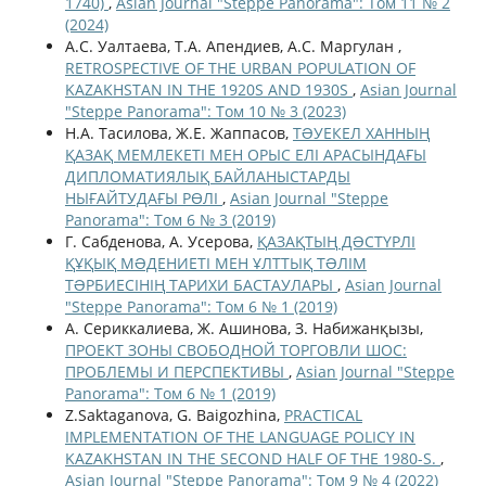
1740)
,
Asian Journal "Steppe Panorama": Том 11 № 2
(2024)
А.С. Уалтаева, Т.А. Апендиев, А.С. Маргулан ,
RETROSPECTIVE OF THE URBAN POPULATION OF
KAZAKHSTAN IN THE 1920S AND 1930S
,
Asian Journal
"Steppe Panorama": Том 10 № 3 (2023)
Н.А. Тасилова, Ж.Е. Жаппасов,
ТƏУЕКЕЛ ХАННЫҢ
ҚАЗАҚ МЕМЛЕКЕТІ МЕН ОРЫС ЕЛІ АРАСЫНДАҒЫ
ДИПЛОМАТИЯЛЫҚ БАЙЛАНЫСТАРДЫ
НЫҒАЙТУДАҒЫ РӨЛІ
,
Asian Journal "Steppe
Panorama": Том 6 № 3 (2019)
Г. Сабденова, А. Усерова,
ҚАЗАҚТЫҢ ДƏСТҮРЛІ
ҚҰҚЫҚ МƏДЕНИЕТІ МЕН ҰЛТТЫҚ ТƏЛІМ
ТƏРБИЕСІНІҢ ТАРИХИ БАСТАУЛАРЫ
,
Asian Journal
"Steppe Panorama": Том 6 № 1 (2019)
А. Сериккалиева, Ж. Ашинова, З. Набижанқызы,
ПРОЕКТ ЗОНЫ СВОБОДНОЙ ТОРГОВЛИ ШОС:
ПРОБЛЕМЫ И ПЕРСПЕКТИВЫ
,
Asian Journal "Steppe
Panorama": Том 6 № 1 (2019)
Z.Saktaganova, G. Baigozhina,
PRACTICAL
IMPLEMENTATION OF THE LANGUAGE POLICY IN
KAZAKHSTAN IN THE SECOND HALF OF THE 1980-S.
,
Asian Journal "Steppe Panorama": Том 9 № 4 (2022)