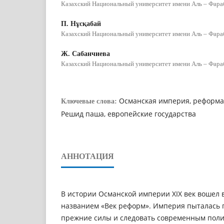
Казахский Национальный университет имени Аль – Фара
П. Нұсқабай
Казахский Национальный университет имени Аль – Фара
Ж. Сабанчиева
Казахский Национальный университет имени Аль – Фара
Османская империя, реформа
Ключевые слова:
Решид паша, европейские государства
АННОТАЦИЯ
В истории Османской империи ХІХ век вошел 
названием «Век реформ». Империя пыталась 
прежние силы и следовать современным пол