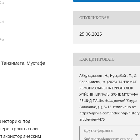
би
ОПУБЛИКОВАН
би
25.06.2025
би
КАК ЦИТИРОВАТЬ
 Танзимата, Мустафа
Абдукадыров , Н., Нұсқабай , П., &
Сабанчиева , Ж. (2025). ТАНЗИМАТ
РЕФОРМАЛАРЫНА ЕУРОПАЛЫҚ
ЖҮЙЕНІҢ ЫҚПАЛЫ ЖƏНЕ МҰСТАФА
РЕШИД ПАША.
Asian Journal "Steppe
Panorama"
, (1), 5–15. извлечено от
https://ajspiie.com/index.php/history
article/view/475
в историю под
перестроить свои
Другие форматы
итикоисторическим
библиографических ссылок