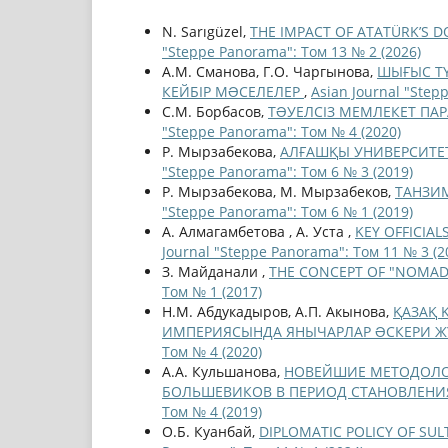
N. Sarıgüzel,
THE IMPACT OF ATATÜRK’S D
"Steppe Panorama": Том 13 № 2 (2026)
А.М. Сманова, Г.О. Чаргынова,
ШЫҒЫС ТҮ
КЕЙБІР МƏСЕЛЕЛЕР
,
Asian Journal "Step
С.М. Борбасов,
ТƏУЕЛСІЗ МЕМЛЕКЕТ П
"Steppe Panorama": Том № 4 (2020)
Р. Мырзабекова,
АЛҒАШҚЫ УНИВЕРСИТЕТ
"Steppe Panorama": Том 6 № 3 (2019)
Р. Мырзабекова, М. Мырзабеков,
ТАНЗИМ
"Steppe Panorama": Том 6 № 1 (2019)
А. Алмагамбетова , А. Уста ,
KEY OFFICIA
Journal "Steppe Panorama": Том 11 № 3 (2
З. Майданали ,
THE CONCEPT OF "NOMAD
Том № 1 (2017)
Н.М. Абдукадыров, А.П. Акынова,
ҚАЗАҚ 
ИМПЕРИЯСЫНДА ЯНЫЧАРЛАР ƏСКЕРИ ЖҮЙЕС
Том № 4 (2020)
А.А. Кульшанова,
НОВЕЙШИЕ МЕТОДОЛО
БОЛЬШЕВИКОВ В ПЕРИОД СТАНОВЛЕНИ
Том № 4 (2019)
О.Б. Куанбай,
DIPLOMATIC POLICY OF SUL