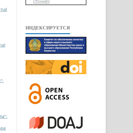
rnal
ИНДЕКСИРУЕТСЯ
nal
":
:
ma":
ppe