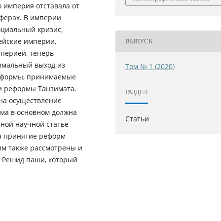
о империя отставала от
ферах. В империи
оциальный кризис,
ейские империи,
ВЫПУСК
мперией, теперь
птимальный выход из
Том № 1 (2020)
реформы, принимаемые
и реформы Танзимата.
РАЗДЕЛ
на осуществление
ма в основном должна
Статьи
нной научной статье
а принятие реформ
им также рассмотрены и
 Решид паши, который