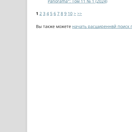
Panorama": Том 11 № 1 (2024)
1
2
3
4
5
6
7
8
9
10
>
>>
Вы также можете
начать расширеннвй поиск 