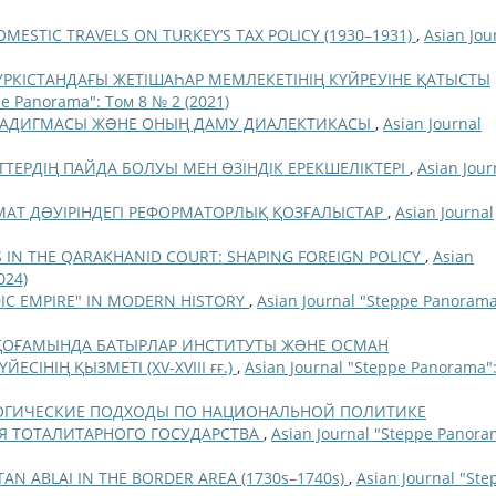
OMESTIC TRAVELS ON TURKEY’S TAX POLICY (1930–1931)
,
Asian Jou
РКІСТАНДАҒЫ ЖЕТІШАҺАР МЕМЛЕКЕТІНІҢ КҮЙРЕУІНЕ ҚАТЫСТЫ
pe Panorama": Том 8 № 2 (2021)
АРАДИГМАСЫ ЖƏНЕ ОНЫҢ ДАМУ ДИАЛЕКТИКАСЫ
,
Asian Journal
ТЕРДІҢ ПАЙДА БОЛУЫ МЕН ӨЗІНДІК ЕРЕКШЕЛІКТЕРІ
,
Asian Jour
АТ ДƏУІРІНДЕГІ РЕФОРМАТОРЛЫҚ ҚОЗҒАЛЫСТАР
,
Asian Journal
LS IN THE QARAKHANID COURT: SHAPING FOREIGN POLICY
,
Asian
024)
IC EMPIRE" IN MODERN HISTORY
,
Asian Journal "Steppe Panorama
ҚОҒАМЫНДА БАТЫРЛАР ИНСТИТУТЫ ЖƏНЕ ОСМАН
ІНІҢ ҚЫЗМЕТІ (XV-XVIII ғғ.)
,
Asian Journal "Steppe Panorama"
ГИЧЕСКИЕ ПОДХОДЫ ПО НАЦИОНАЛЬНОЙ ПОЛИТИКЕ
Я ТОТАЛИТАРНОГО ГОСУДАРСТВА
,
Asian Journal "Steppe Panora
TAN ABLAI IN THE BORDER AREA (1730s–1740s)
,
Asian Journal "Ste