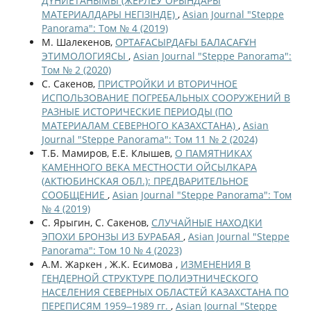
ДҮНИЕТАНЫМЫ (ЖЕРЛЕУ ОРЫНДАРЫ
МАТЕРИАЛДАРЫ НЕГІЗІНДЕ)
,
Asian Journal "Steppe
Panorama": Том № 4 (2019)
М. Шалекенов,
ОРТАҒАСЫРДАҒЫ БАЛАСАҒҰН
ЭТИМОЛОГИЯСЫ
,
Asian Journal "Steppe Panorama":
Том № 2 (2020)
С. Сакенов,
ПРИСТРОЙКИ И ВТОРИЧНОЕ
ИСПОЛЬЗОВАНИЕ ПОГРЕБАЛЬНЫХ СООРУЖЕНИЙ В
РАЗНЫЕ ИСТОРИЧЕСКИЕ ПЕРИОДЫ (ПО
МАТЕРИАЛАМ СЕВЕРНОГО КАЗАХСТАНА)
,
Asian
Journal "Steppe Panorama": Том 11 № 2 (2024)
Т.Б. Мамиров, Е.Е. Клышев,
О ПАМЯТНИКАХ
КАМЕННОГО ВЕКА МЕСТНОСТИ ОЙСЫЛКАРА
(АКТЮБИНСКАЯ ОБЛ.): ПРЕДВАРИТЕЛЬНОЕ
СООБЩЕНИЕ
,
Asian Journal "Steppe Panorama": Том
№ 4 (2019)
С. Ярыгин, С. Сакенов,
СЛУЧАЙНЫЕ НАХОДКИ
ЭПОХИ БРОНЗЫ ИЗ БУРАБАЯ
,
Asian Journal "Steppe
Panorama": Том 10 № 4 (2023)
А.М. Жаркен , Ж.К. Есимова ,
ИЗМЕНЕНИЯ В
ГЕНДЕРНОЙ СТРУКТУРЕ ПОЛИЭТНИЧЕСКОГО
НАСЕЛЕНИЯ СЕВЕРНЫХ ОБЛАСТЕЙ КАЗАХСТАНА ПО
ПЕРЕПИСЯМ 1959‒1989 гг.
,
Asian Journal "Steppe