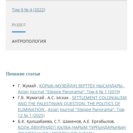
Том 9 № 4 (2022)
РАЗДЕЛ
АНТРОПОЛОГИЯ
Похожие статьи
Г. Жумай ,
ҚОРЫҚ-МУЗЕЙДІҢ ЗЕРТТЕУ НЫСАНДАРЫ
,
Asian Journal "Steppe Panorama": Том 6 № 1 (2019)
Г.Б. Жуматай , А.С. Ыскак ,
SETTLEMENT COLONIALISM
AND THE PALESTINIAN QUESTION: THE POLITICS OF
ELIMINATION
,
Asian Journal "Steppe Panorama": Том
12 № 1 (2025)
Б.К. Қалшабаева, С.Т. Шакенов, А.Е. Ерғабылов,
ҚОЛА ДƏУІРІНДЕГІ ҚАЛБА-НАРЫМ ТҰРҒЫНДАРЫНЫҢ