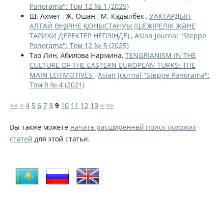
Panorama": Том 12 № 1 (2025)
Ш. Ахмет , Ж. Ошан , М. Кадылбек ,
УАҚТАРДЫҢ
АЛТАЙ ӨҢІРІНЕ ҚОНЫСТАНУЫ (ШЕЖІРЕЛІК ЖӘНЕ
ТАРИХИ ДЕРЕКТЕР НЕГІЗІНДЕ)
,
Asian Journal "Steppe
Panorama": Том 12 № 5 (2025)
Тао Лин, Абилова Нармина,
TENGRIANISM IN THE
CULTURE OF THE EASTERN EUROPEAN TURKS: THE
MAIN LEITMOTIVES
,
Asian Journal "Steppe Panorama":
Том 8 № 4 (2021)
<<
<
4
5
6
7
8
9
10
11
12
13
>
>>
Вы также можете
начать расширеннвй поиск похожих
статей
для этой статьи.