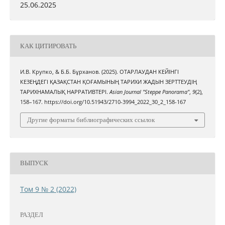
25.06.2025
КАК ЦИТИРОВАТЬ
И.В. Крупко, & Б.Б. Бұрханов. (2025). ОТАРЛАУДАН КЕЙІНГІ
КЕЗЕҢДЕГІ ҚАЗАҚСТАН ҚОҒАМЫНЫҢ ТАРИХИ ЖАДЫН ЗЕРТТЕУДІҢ
ТАРИХНАМАЛЫҚ НАРРАТИВТЕРІ.
Asian Journal "Steppe Panorama"
,
9
(2),
158–167. https://doi.org/10.51943/2710-3994_2022_30_2_158-167
Другие форматы библиографических ссылок
ВЫПУСК
Том 9 № 2 (2022)
РАЗДЕЛ