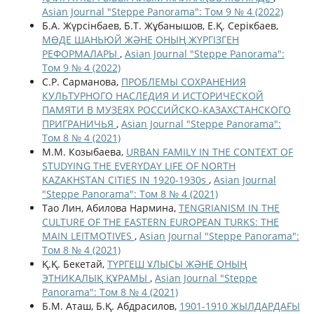
Asian Journal "Steppe Panorama": Том 9 № 4 (2022)
Б.А. Жүрсінбаев, Б.Т. Жұбанышов, Е.Қ. Серікбаев,
МӨДЕ ШАНЬЮЙ ЖӘНЕ ОНЫҢ ЖҮРГІЗГЕН
РЕФОРМАЛАРЫ
,
Asian Journal "Steppe Panorama":
Том 9 № 4 (2022)
С.Р. Сарманова,
ПРОБЛЕМЫ СОХРАНЕНИЯ
КУЛЬТУРНОГО НАСЛЕДИЯ И ИСТОРИЧЕСКОЙ
ПАМЯТИ В МУЗЕЯХ РОССИЙСКО-КАЗАХСТАНСКОГО
ПРИГРАНИЧЬЯ
,
Asian Journal "Steppe Panorama":
Том 8 № 4 (2021)
М.М. Козыбаева,
URBAN FAMILY IN THE CONTEXT OF
STUDYING THE EVERYDAY LIFE OF NORTH
KAZAKHSTAN CITIES IN 1920-1930s
,
Asian Journal
"Steppe Panorama": Том 8 № 4 (2021)
Тао Лин, Абилова Нармина,
TENGRIANISM IN THE
CULTURE OF THE EASTERN EUROPEAN TURKS: THE
MAIN LEITMOTIVES
,
Asian Journal "Steppe Panorama":
Том 8 № 4 (2021)
Қ.Қ. Бекетай,
ТҮРГЕШ ҰЛЫСЫ ЖӘНЕ ОНЫҢ
ЭТНИКАЛЫҚ ҚҰРАМЫ
,
Asian Journal "Steppe
Panorama": Том 8 № 4 (2021)
Б.М. Аташ, Б.Қ. Абдрасилов,
1901-1910 ЖЫЛДАРДАҒЫ