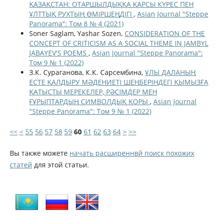
ҚАЗАҚСТАН: ОТАРШЫЛДЫҚҚА ҚАРСЫ КҮРЕС ПЕН
ҰЛТТЫҚ РУХТЫҢ ӨМІРШЕҢДІГІ
,
Asian Journal "Steppe
Panorama": Том 8 № 4 (2021)
Soner Saglam, Yashar Sozen,
CONSIDERATION OF THE
CONCEPT OF CRITICISM AS A SOCIAL THEME IN JAMBYL
JABAYEV'S POEMS
,
Asian Journal "Steppe Panorama":
Том 9 № 1 (2022)
З.К. Сураганова, К.К. Сарсембина,
ҰЛЫ ДАЛАНЫҢ
ЕСТЕ ҚАЛДЫРУ МӘДЕНИЕТІ ШЕҢБЕРІНДЕГІ ҚЫМЫЗҒА
ҚАТЫСТЫ МЕРЕКЕЛЕР, РӘСІМДЕР МЕН
ҒҰРЫПТАРДЫҢ СИМВОЛДЫҚ ҚОРЫ
,
Asian Journal
"Steppe Panorama": Том 9 № 1 (2022)
<<
<
55
56
57
58
59
60
61
62
63
64
>
>>
Вы также можете
начать расширеннвй поиск похожих
статей
для этой статьи.