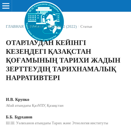
ГЛАВНАЯ
/
АРХИВЫ
/
ТОМ 9 № 2 (2022)
/
Статьи
ОТАРЛАУДАН КЕЙІНГІ
КЕЗЕҢДЕГІ ҚАЗАҚСТАН
ҚОҒАМЫНЫҢ ТАРИХИ ЖАДЫН
ЗЕРТТЕУДІҢ ТАРИХНАМАЛЫҚ
НАРРАТИВТЕРІ
И.В. Крупко
Абай атындағы ҚазҰПУ, Қазақстан
Б.Б. Бұрханов
Ш.Ш. Уәлиханов атындағы Тарих және Этнология институты