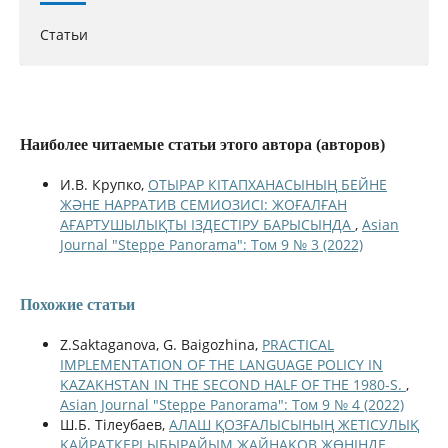
Статьи
Наиболее читаемые статьи этого автора (авторов)
И.В. Крупко,
ОТЫРАР КІТАПХАНАСЫНЫҢ БЕЙНЕ
ЖӘНЕ НАРРАТИВ СЕМИОЗИСІ: ЖОҒАЛҒАН
АҒАРТУШЫЛЫҚТЫ ІЗДЕСТІРУ БАРЫСЫНДА
,
Asian
Journal "Steppe Panorama": Том 9 № 3 (2022)
Похожие статьи
Z.Saktaganova, G. Baigozhina,
PRACTICAL
IMPLEMENTATION OF THE LANGUAGE POLICY IN
KAZAKHSTAN IN THE SECOND HALF OF THE 1980-S.
,
Asian Journal "Steppe Panorama": Том 9 № 4 (2022)
Ш.Б. Тілеубаев,
АЛАШ ҚОЗҒАЛЫСЫНЫҢ ЖЕТІСУЛЫҚ
ҚАЙРАТКЕРІ ЫБЫРАЙЫМ ЖАЙНАҚОВ ЖӨНІНДЕ
,