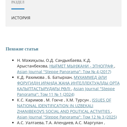
РАЗДЕЛ
ИСТОРИЯ
Похожие статьи
Н. Мәжиқызы, О.Д. Сандыкбаева, К.Д.
Арыстанбекова,
НЫҒМЕТ МЫҢЖАНИ - ЭТНОГРАФ
,
Asian Journal "Steppe Panorama": Том № 4 (2017)
К.Д. Рахимова , Б. Батырхан,
МҰХАММЕД ӘЛИ
ФОРУГИДІҢ ИРАНДА ЖАҢА ИНТЕЛЛЕКТУАЛДЫ ОРТА
ҚАЛЫПТАСТЫРУДАҒЫ РӨЛІ
,
Asian Journal "Steppe
Panorama": Том 11 № 1 (2024)
К.С. Каримов , М. Гокче , Х.М. Турсун ,
ISSUES OF
NATIONAL IDENTIFICATION IN UZBEKALI
ZHANIBEKOV’S SOCIAL AND POLITICAL ACTIVITIES
,
Asian Journal "Steppe Panorama": Том 12 № 3 (2025)
А.С. Уалтаева, Т.А. Апендиев, А.С. Маргулан ,