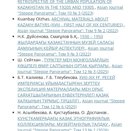
RETROSPECTIVE OF THE URBAN POPULATION OF
KAZAKHSTAN IN THE 1920S AND 1930S
,
Asian Journal
"Steppe Panorama": Том 10 № 3 (2023)
Kuanbay Olzhas,
ARCHIVAL MATERIALS ABOUT
KAZAKH BATYRS (XVIII - FIRST HALF OF XIX CENTURIES)
,
Asian Journal "Steppe Panorama": Том 9 № 2 (2022)
Н.К. Дүйсенова, Смағұлов Б.Қ.,
1930 – 1950
ЖЫЛДАРДАҒЫ ҚАЗАҚСТАННЫҢ МУЗЕЙ САЛАСЫ
ДАМУЫНЫҢ КЕЙБІР АСПЕКТІЛЕРІ
,
Asian Journal
"Steppe Panorama": Том 9 № 3 (2022)
Ш. Сейтхан ,
ТҮРІКТЕР МЕН МОҢҒОЛДАРДЫҢ
КӨШПЕЛІ ӨМІР САЛТЫНЫҢ ОРТАҚ ҚЫРЛАРЫ
,
Asian
Journal "Steppe Panorama": Том 12 № 3 (2025)
Б.Т. Калиева , Г.Б. Тлеубекова,
ХVІІІ-ХІХ ҒҒ. РЕСЕЙ
ИМПЕРИЯСЫ ҰЙЫМДАСТЫРҒАН ЗЕРТТЕУ
ЭКСПЕДИЦИЯ МАТЕРИАЛДАРЫ МЕН ОРЫС
САЯХАТШЫЛАРЫНЫҢ ЕҢБЕКТЕРІНДЕГІ ҚАЗАҚ
ХАЛҚЫНЫҢ ТҰРМЫС-ТІРШІЛІГІ
,
Asian Journal "Steppe
Panorama": Том 12 № 6 (2025)
Н. Асылбекова, А. Қистаубаева, О. Доспанов ,
КУНСТКАМЕРАДАҒЫ ҚАЗАҚ ЭТНОГРАФИЯЛЫҚ
КОЛЛЕКЦИЯЛАРЫ: МУЗЕЙТАНУЛЫҚ ТАЛДАУ
,
Asian
Journal "Steppe Panorama": Том 13 № 1 (2026)