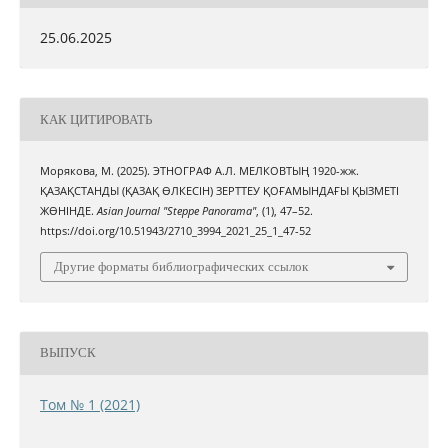
25.06.2025
КАК ЦИТИРОВАТЬ
Морякова, М. (2025). ЭТНОГРАФ А.Л. МЕЛКОВТЫҢ 1920-жж.
ҚАЗАҚСТАНДЫ (ҚАЗАҚ ӨЛКЕСІН) ЗЕРТТЕУ ҚОҒАМЫНДАҒЫ ҚЫЗМЕТІ
ЖӨНІНДЕ.
Asian Journal "Steppe Panorama"
, (1), 47–52.
https://doi.org/10.51943/2710_3994_2021_25_1_47-52
Другие форматы библиографических ссылок
ВЫПУСК
Том № 1 (2021)