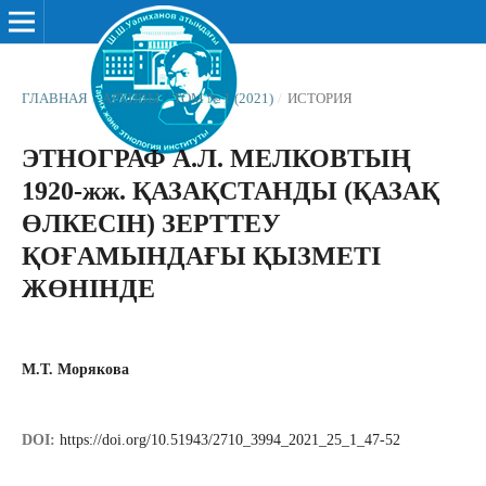
ГЛАВНАЯ
/
АРХИВЫ
/
ТОМ № 1 (2021)
/
ИСТОРИЯ
ЭТНОГРАФ А.Л. МЕЛКОВТЫҢ
1920-жж. ҚАЗАҚСТАНДЫ (ҚАЗАҚ
ӨЛКЕСІН) ЗЕРТТЕУ
ҚОҒАМЫНДАҒЫ ҚЫЗМЕТІ
ЖӨНІНДЕ
М.Т. Морякова
DOI:
https://doi.org/10.51943/2710_3994_2021_25_1_47-52