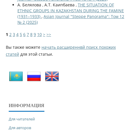
А. Белялова , А.Т. Каипбаева ,
THE SITUATION OF
ETHNIC GROUPS IN KAZAKHSTAN DURING THE FAMINE
(1931–1933)
,
Asian Journal "Steppe Panorama": Том 12
№ 2 (2025)
1
2
3
4
5
6
7
8
9
10
>
>>
Вы также можете
начать расширеннвй поиск похожих
статей
для этой статьи.
ИНФОРМАЦИЯ
Для читателей
Для авторов