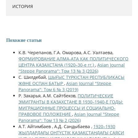
ИСТОРИЯ
Похожие статьи
К.В. Черепанов, Г.А. Омарова, А.С. Уалтаева,
ФОРМИРОВАНИЕ АЛМА-АТА КАК ПОЛИТИЧЕСКОГО
ЦЕНТРА КАЗАХСТАНА (1920–30-е гг.)
,
Asian Journal
"Steppe Panorama": Том 13 № 3 (2026)
С. Шилдебай,
ШЫҒЫС ТҮРКІСТАН РЕСПУБЛИКАСЫ
ЖƏНЕ ОСПАН БАТЫР
,
Asian Journal "Steppe
Panorama": Том 6 № 3 (2019)
Р. Закарья, A.M. Сайтбеков,
ПОЛИТИЧЕСКИЕ
ЭМИГРАНТЫ В КАЗАХСТАНЕ В 1930–1940-Е ГОДЫ:
МИГРАЦИОННЫЕ ПРОЦЕССЫ И СОЦИАЛЬНО-
ПРАВОВОЕ ПОЛОЖЕНИЕ
,
Asian Journal "Steppe
Panorama": Том 13 № 2 (2026)
А.Т. Айтимбаев , А.Д. Сандыбаева ,
1920–1930
ЖЫЛДАРДАҒЫ ОҢТҮСТІК ҚАЗАҚСТАНДАҒЫ САЯСИ