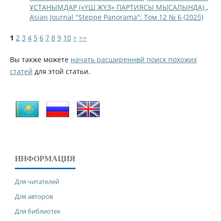
ҰСТАНЫМДАР («ҮШ ЖҮЗ» ПАРТИЯСЫ МЫСАЛЫНДА)
,
Asian Journal "Steppe Panorama": Том 12 № 6 (2025)
1
2
3
4
5
6
7
8
9
10
>
>>
Вы также можете
начать расширеннвй поиск похожих
статей
для этой статьи.
ИНФОРМАЦИЯ
Для читателей
Для авторов
Для библиотек