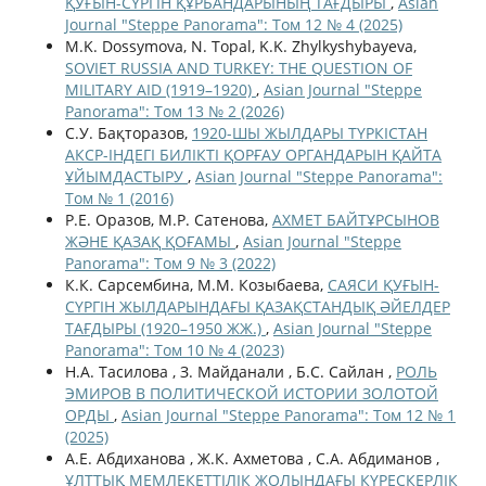
ҚУҒЫН-СҮРГІН ҚҰРБАНДАРЫНЫҢ ТАҒДЫРЫ
,
Asian
Journal "Steppe Panorama": Том 12 № 4 (2025)
M.K. Dossymova, N. Topal, K.K. Zhylkyshybayeva,
SOVIET RUSSIA AND TURKEY: THE QUESTION OF
MILITARY AID (1919–1920)
,
Asian Journal "Steppe
Panorama": Том 13 № 2 (2026)
С.У. Бақторазов,
1920-ШЫ ЖЫЛДАРЫ ТҮРКІСТАН
АКСР-ІНДЕГІ БИЛІКТІ ҚОРҒАУ ОРГАНДАРЫН ҚАЙТА
ҰЙЫМДАСТЫРУ
,
Asian Journal "Steppe Panorama":
Том № 1 (2016)
Р.Е. Оразов, М.Р. Сатенова,
АХМЕТ БАЙТҰРСЫНОВ
ЖӘНЕ ҚАЗАҚ ҚОҒАМЫ
,
Asian Journal "Steppe
Panorama": Том 9 № 3 (2022)
К.К. Сарсембина, М.М. Козыбаева,
САЯСИ ҚУҒЫН-
СҮРГІН ЖЫЛДАРЫНДАҒЫ ҚАЗАҚСТАНДЫҚ ӘЙЕЛДЕР
ТАҒДЫРЫ (1920–1950 ЖЖ.)
,
Asian Journal "Steppe
Panorama": Том 10 № 4 (2023)
Н.А. Тасилова , З. Мaйдaнaли , Б.С. Сайлан ,
РОЛЬ
ЭМИРОВ В ПОЛИТИЧЕСКОЙ ИСТОРИИ ЗОЛОТОЙ
ОРДЫ
,
Asian Journal "Steppe Panorama": Том 12 № 1
(2025)
А.Е. Абдиханова , Ж.К. Ахметова , С.А. Абдиманов ,
ҰЛТТЫҚ МЕМЛЕКЕТТІЛІК ЖОЛЫНДАҒЫ КҮРЕСКЕРЛІК