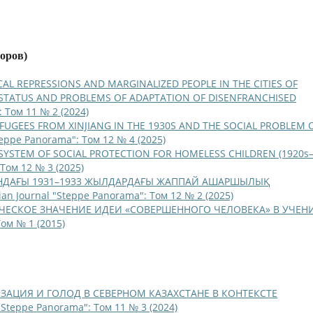
торов)
CAL REPRESSIONS AND MARGINALIZED PEOPLE IN THE CITIES OF
L STATUS AND PROBLEMS OF ADAPTATION OF DISENFRANCHISED
: Том 11 № 2 (2024)
FUGEES FROM XINJIANG IN THE 1930S AND THE SOCIAL PROBLEM 
teppe Panorama": Том 12 № 4 (2025)
 SYSTEM OF SOCIAL PROTECTION FOR HOMELESS CHILDREN (1920s
 Том 12 № 3 (2025)
НДАҒЫ 1931–1933 ЖЫЛДАРДАҒЫ ЖАППАЙ АШАРШЫЛЫҚ
ian Journal "Steppe Panorama": Том 12 № 2 (2025)
ЧЕСКОЕ ЗНАЧЕНИЕ ИДЕИ «СОВЕРШЕННОГО ЧЕЛОВЕКА» В УЧЕН
Том № 1 (2015)
АЦИЯ И ГОЛОД В СЕВЕРНОМ КАЗАХСТАНЕ В КОНТЕКСТЕ
 "Steppe Panorama": Том 11 № 3 (2024)