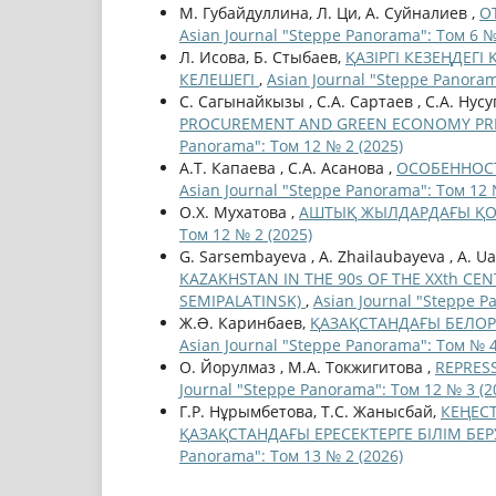
М. Губайдуллина, Л. Ци, А. Суйналиев ,
О
Asian Journal "Steppe Panorama": Том 6 №
Л. Исова, Б. Стыбаев,
ҚАЗІРГІ КЕЗЕҢДЕ
КЕЛЕШЕГІ
,
Asian Journal "Steppe Panoram
С. Сагынайкызы , С.A. Сартаев , С.A. Нус
PROCUREMENT AND GREEN ECONOMY PRIN
Panorama": Том 12 № 2 (2025)
А.Т. Капаева , С.А. Асанова ,
ОСОБЕННОСТ
Asian Journal "Steppe Panorama": Том 12 
О.Х. Мухатова ,
АШТЫҚ ЖЫЛДАРДАҒЫ ҚО
Том 12 № 2 (2025)
G. Sarsembayeva , A. Zhailaubayeva , A. Ua
KAZAKHSTAN IN THE 90s OF THE ХХth C
SEMIPALATINSK)
,
Asian Journal "Steppe P
Ж.Ə. Каринбаев,
ҚАЗАҚСТАНДАҒЫ БЕЛОР
Asian Journal "Steppe Panorama": Том № 4
О. Йорулмаз , М.А. Токжигитова ,
REPRES
Journal "Steppe Panorama": Том 12 № 3 (2
Г.Р. Нұрымбетова, Т.С. Жанысбай,
КЕҢЕС
ҚАЗАҚСТАНДАҒЫ ЕРЕСЕКТЕРГЕ БІЛІМ БЕР
Panorama": Том 13 № 2 (2026)