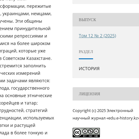
нсформации, пережитые
, украинцами, немцами,
ВЫПУСК
зучены. Эти общины
лением принудительной
Том 12 № 2 (2025)
ескими репрессиями и
мися на более широком
граций, которые уже
РАЗДЕЛ
в Советском Казахстане.
стремится заполнить
ИСТОРИЯ
ических измерений
ыми задачами являются:
ода, государственного
ЛИЦЕНЗИЯ
на основные этнические
корейцев и татар;
рудностей, стратегий
Copyright (c) 2025 Электронный
енциации, используемых
научный журнал «edu.e-history.kz
атки и растущей
лада в более тонкую и