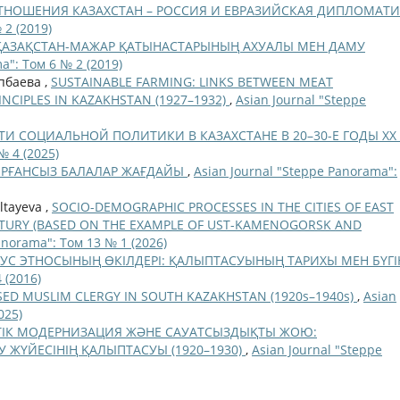
ТНОШЕНИЯ КАЗАХСТАН – РОССИЯ И ЕВРАЗИЙСКАЯ ДИПЛОМАТ
 2 (2019)
ГІ ҚАЗАҚСТАН-МАЖАР ҚАТЫНАСТАРЫНЫҢ АХУАЛЫ МЕН ДАМУ
a": Том 6 № 2 (2019)
упбаева ,
SUSTAINABLE FARMING: LINKS BETWEEN MEAT
CIPLES IN KAZAKHSTAN (1927–1932)
,
Asian Journal "Steppe
И СОЦИАЛЬНОЙ ПОЛИТИКИ В КАЗАХСТАНЕ В 20–30-Е ГОДЫ ХХ 
№ 4 (2025)
РҒАНСЫЗ БАЛАЛАР ЖАҒДАЙЫ
,
Asian Journal "Steppe Panorama":
ltayeva ,
SOCIO-DEMOGRAPHIC PROCESSES IN THE CITIES OF EAST
ENTURY (BASED ON THE EXAMPLE OF UST-KAMENOGORSK AND
anorama": Том 13 № 1 (2026)
УС ЭТНОСЫНЫҢ ӨКІЛДЕРІ: ҚАЛЫПТАСУЫНЫҢ ТАРИХЫ МЕН БҮГІ
 (2016)
SED MUSLIM CLERGY IN SOUTH KAZAKHSTAN (1920s–1940s)
,
Asian
025)
ТІК МОДЕРНИЗАЦИЯ ЖӘНЕ САУАТСЫЗДЫҚТЫ ЖОЮ:
У ЖҮЙЕСІНІҢ ҚАЛЫПТАСУЫ (1920–1930)
,
Asian Journal "Steppe