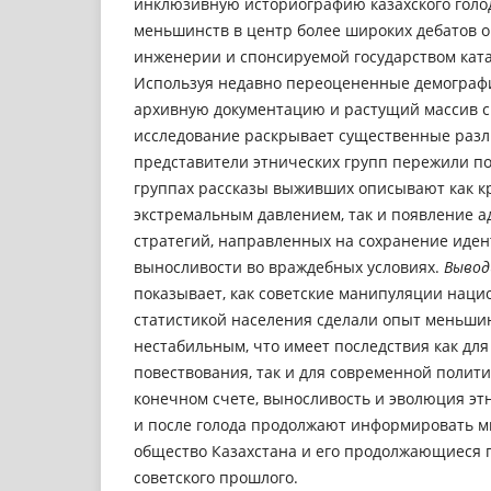
инклюзивную историографию казахского голо
меньшинств в центр более широких дебатов о
инженерии и спонсируемой государством кат
Используя недавно переоцененные демограф
архивную документацию и растущий массив с
исследование раскрывает существенные разли
представители этнических групп пережили пос
группах рассказы выживших описывают как к
экстремальным давлением, так и появление 
стратегий, направленных на сохранение иден
выносливости во враждебных условиях.
Вывод
показывает, как советские манипуляции наци
статистикой населения сделали опыт меньши
нестабильным, что имеет последствия как для
повествования, так и для современной полити
конечном счете, выносливость и эволюция эт
и после голода продолжают информировать м
общество Казахстана и его продолжающиеся 
советского прошлого.