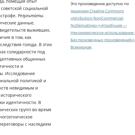
да, помещая опыт
Это произведение доступно по
 советской социальной
лицензии Creative Commons
астрофе.
Результаты
.
«Attribution-NonCommercial-
ические данные,
NoDerivatives» («Атрибуция —
видетельств выживших,
Некоммерческое использование
чия в том, как
Без производных произведений») 
ледствия голода. В этих
Всемирная
.
рах солидарности под
адаптивных общинных
тичности и
ы.
Исследование
ональной политикой и
нств невидимым и
 исторического
ки идентичности. В
нических групп во время
ногоэтническое
переговоры с наследием