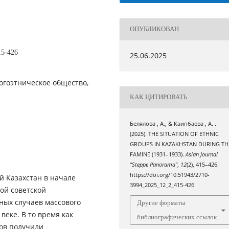
ОПУБЛИКОВАН
15-426
25.06.2025
ногоэтническое общество,
КАК ЦИТИРОВАТЬ
Белялова , А., & Каипбаева , А. .
(2025). THE SITUATION OF ETHNIC
GROUPS IN KAZAKHSTAN DURING TH
FAMINE (1931–1933).
Asian Journal
"Steppe Panorama"
,
12
(2), 415–426.
https://doi.org/10.51943/2710-
й Казахстан в начале
3994_2025_12_2_415-426
ой советской
ных случаев массового
Другие форматы
веке. В то время как
библиографических ссылок
хов получили