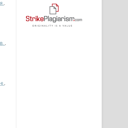
ИЯ
,
В.
,
НІ
,