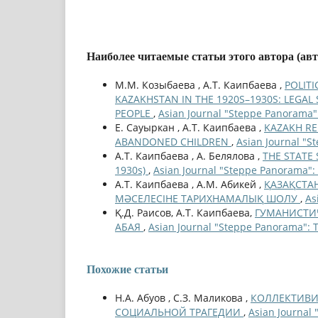
Наиболее читаемые статьи этого автора (ав
М.М. Козыбаева , А.Т. Каипбаева ,
POLITI
KAZAKHSTAN IN THE 1920S–1930S: LEGA
PEOPLE
,
Asian Journal "Steppe Panorama"
Е. Сауыркан , А.Т. Каипбаева ,
KAZAKH RE
ABANDONED CHILDREN
,
Asian Journal "S
А.Т. Каипбаева , А. Белялова ,
THE STATE
1930s)
,
Asian Journal "Steppe Panorama":
А.Т. Каипбаева , А.М. Абикей ,
ҚАЗАҚСТА
МӘСЕЛЕСІНЕ ТАРИХНАМАЛЫҚ ШОЛУ
,
As
Қ.Д. Раисов, А.Т. Каипбаева,
ГУМАНИСТИ
АБАЯ
,
Asian Journal "Steppe Panorama": 
Похожие статьи
Н.А. Абуов , С.З. Маликова ,
КОЛЛЕКТИВИЗ
СОЦИАЛЬНОЙ ТРАГЕДИИ
,
Asian Journal