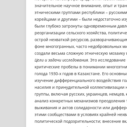
значительное научное внимание, опыт и тра
этническими группами республики – русскими
корейцами и другими – были недостаточно и
были глубоко затронуты одновременным дав
реорганизации сельского хозяйства, политич
острой нехваткой ресурсов, разворачивающи
фоне многогранных, часто недобровольных ми
создали весьма сложную этническую мозаику 
Цели и задачи исследования.
Это исследование 
критические пробелы в понимании многоэтн
голода 1930-х годов в Казахстане. Его основн
изучение дифференциального воздействия гол
насилия и принудительной коллективизации 
группы, включая русских, украинцев, немцев, 
анализ конкретных механизмов преодоления т
выживания и актов солидарности или диффер
этими сообществами в условиях крайней нехв
политической подозрительности; внесение вк