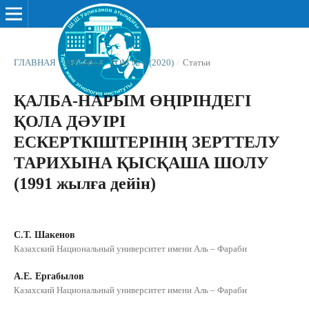
ГЛАВНАЯ
/
АРХИВЫ
/
ТОМ № 4 (2020)
/
Статьи
ҚАЛБА-НАРЫМ ӨҢІРІНДЕГІ
ҚОЛА ДƏУІРІ
ЕСКЕРТКІШТЕРІНІҢ ЗЕРТТЕЛУ
ТАРИХЫНА ҚЫСҚАША ШОЛУ
(1991 жылға дейін)
С.Т. Шакенов
Казахский Национальный университет имени Аль – Фараби
А.Е. Ергабылов
Казахский Национальный университет имени Аль – Фараби