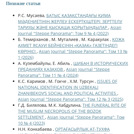
Похожие статьи
Р.С. Мусаева,
БАТЫС ҚАЗАҚСТАНДАҒЫ ҚИМА
МӘДЕНИЕТІНІҢ ЖЕРЛЕУ ЕСКЕРТКІШТЕРІ: ЗЕРТТЕЛУ
ТАРИХЫ ЖӘНЕ ҚЫСҚАША ҚОРЫТЫНДЫЛАР
,
Asian
Journal "Steppe Panorama": Том 9 № 4 (2022)
Б. Темирханов , М. Муталиев , М. Каракулак ,
ҚОЖА
АХМЕТ ЯСАУИ БЕЙНЕСІНІҢ «ҚАЗАҚ» ГАЗЕТІНДЕГІ
КӨРІНІСІ
,
Asian Journal "Steppe Panorama": Том 13 №
1 (2026)
А. Кузембайулы, Е. Абиль ,
ШИБАН В ИСТОРИЧЕСКИХ
ПРЕДАНИЯХ КАЗАХОВ
,
Asian Journal "Steppe
Panorama": Том 11 № 4 (2024)
К.С. Каримов , М. Гокче , Х.М. Турсун ,
ISSUES OF
NATIONAL IDENTIFICATION IN UZBEKALI
ZHANIBEKOV’S SOCIAL AND POLITICAL ACTIVITIES
,
Asian Journal "Steppe Panorama": Том 12 № 3 (2025)
Г.Д. Билялова, М.К. Хабдулина,
THE FUNERAL RITE OF
THE MUSLIM NECROPOLIS OF THE BOZOK
SETTLEMENT
,
Asian Journal "Steppe Panorama": Том
10 № 4 (2023)
Н.Н. Конкабаева ,
ОРТАҒАСЫРЛЫҚ АТ-ТУХФА