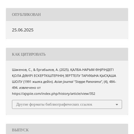
ОПУБЛИКОВАН
25.06.2025
КАК ЦИТИРОВАТЬ
Шакенов, С., & Ергабылов, А. (2025). ҚАЛБА-НАРЫМ ӨҢІРІНДЕГІ
ҚОЛА ДƏУІРІ ЕСКЕРТКІШТЕРІНІҢ ЗЕРТТЕЛУ ТАРИХЫНА ҚЫСҚАША
ШОЛУ (1991 жылға дейін).
Asian Journal "Steppe Panorama"
, (4), 484–
494. извлечено от
https://ajspiie.com/index.php/history/article/view/352
Другие форматы библиографических ссылок
ВЫПУСК