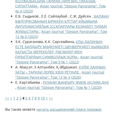
ҚОЛЖАЗБАСЫНА ТАРИХИ-ЛИНГВИСТИКАЛЫҚ
СИПАТТАМА
,
Asian Journal "Steppe Panorama": Том
№ 4 (2020)
Е.Б. Сыдыков , Е.Е. Сайлаубай , С.Ж. Дуйсен ,
БАЛЖАН
БӨЛТІРІКОВАНЫҢ БІРІККЕН ҰЛТТАР ҰЙЫМЫНА
ДИПЛОМАТИЯЛЫҚ ІССАПАРЛАРЫ КЕЗІНДЕГІ ТИІМДІ
ЖҰМЫСТАРЫ
,
Asian Journal "Steppe Panorama": Том
12 № 6 (2025)
З.К. Сураганова, К.К. Сарсембина,
ҰЛЫ ДАЛАНЫҢ
ЕСТЕ ҚАЛДЫРУ МӘДЕНИЕТІ ШЕҢБЕРІНДЕГІ ҚЫМЫЗҒА
ҚАТЫСТЫ МЕРЕКЕЛЕР, РӘСІМДЕР МЕН
ҒҰРЫПТАРДЫҢ СИМВОЛДЫҚ ҚОРЫ
,
Asian Journal
"Steppe Panorama": Том 9 № 1 (2022)
A. Мақсат, Х Алтынбек, Қ Әбдіуакап,
КҮЙІК ХАННЫҢ
ХАТЫ – ТАРИХИ ДЕРЕК КӨЗІ РЕТІНДЕ
,
Asian Journal
"Steppe Panorama": Том 13 № 3 (2026)
Е. Картабаева ,
РУХАНИ ЖАҢҒЫРУ ЖƏНЕ ИСЛАМ ДІНІ
,
Asian Journal "Steppe Panorama": Том № 1 (2020)
<<
<
1
2
3
4
5
6
7
8
9
10
>
>>
Вы также можете
начать расширеннвй поиск похожих