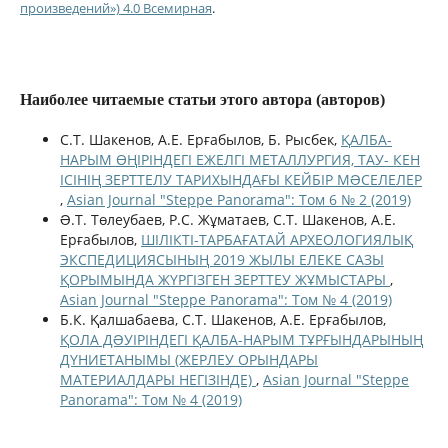
произведений») 4.0 Всемирная
.
Наиболее читаемые статьи этого автора (авторов)
С.Т. Шакенов, А.Е. Ерғабылов, Б. Рысбек,
ҚАЛБА-
НАРЫМ ӨҢІРІНДЕГІ ЕЖЕЛГІ МЕТАЛЛУРГИЯ, ТАУ- КЕН
ІСІНІҢ ЗЕРТТЕЛУ ТАРИХЫНДАҒЫ КЕЙБІР МƏСЕЛЕЛЕР
,
Asian Journal "Steppe Panorama": Том 6 № 2 (2019)
Ə.Т. Төлеубаев, Р.С. Жұматаев, С.Т. Шакенов, А.Е.
Ерғабылов,
ШІЛІКТІ-ТАРБАҒАТАЙ АРХЕОЛОГИЯЛЫҚ
ЭКСПЕДИЦИЯСЫНЫҢ 2019 ЖЫЛЫ ЕЛЕКЕ САЗЫ
ҚОРЫМЫНДА ЖҮРГІЗГЕН ЗЕРТТЕУ ЖҰМЫСТАРЫ
,
Asian Journal "Steppe Panorama": Том № 4 (2019)
Б.К. Қалшабаева, С.Т. Шакенов, А.Е. Ерғабылов,
ҚОЛА ДƏУІРІНДЕГІ ҚАЛБА-НАРЫМ ТҰРҒЫНДАРЫНЫҢ
ДҮНИЕТАНЫМЫ (ЖЕРЛЕУ ОРЫНДАРЫ
МАТЕРИАЛДАРЫ НЕГІЗІНДЕ)
,
Asian Journal "Steppe
Panorama": Том № 4 (2019)