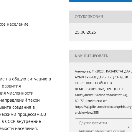
ОПУБЛИКОВАН
кое население,
25.06.2025
КАК ЦИТИРОВАТЬ
Апендиев, Т. (2025). ҚАЗАҚСТАНДАҒ
АУЫЛ ТҰРҒЫНДАРЫНЫҢ САНДЫҚ
ние на общую ситуацию в
КӨРСЕТКІШІ БОЙЫНША
а развития
ДЕМОГРАФИЯЛЫҚ ПРОЦЕСТЕР.
ения численности
Asian Journal "Steppe Panorama"
, (4),
 направлений такой
69–77. извлечено от
мента создания в
https://ajspiie.com/index.php/history
article/view/355
ическими процессами.В
е в СССР внутренние
Другие форматы
емости населения,
библиографических ссылок