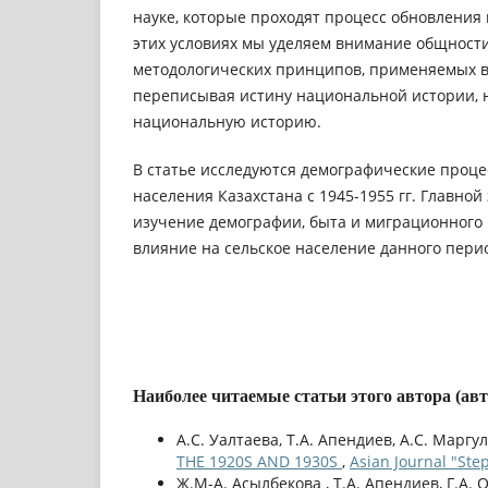
науке, которые проходят процесс обновления
этих условиях мы уделяем внимание общности
методологических принципов, применяемых в
переписывая истину национальной истории, 
национальную историю.
В статье исследуются демографические проце
населения Казахстана с 1945-1955 гг. Главной
изучение демографии, быта и миграционного
влияние на сельское население данного пери
Наиболее читаемые статьи этого автора (ав
А.С. Уалтаева, Т.А. Апендиев, А.С. Маргу
THE 1920S AND 1930S
,
Asian Journal "Ste
Ж.М-А. Асылбекова , Т.А. Апендиев, Г.А. 