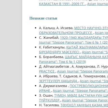
КАЗАХСТАН В 1991–2009 ГГ.
,
Asian Journa
Похожие статьи
А. Калыш, А. Исаева,
МЕСТО НАУЧНО-ЭТ
ОБРАЗОВАТЕЛЬНОМ ПРОЦЕССЕ
,
Asian J
С. Жанибай,
1920-1940 ЖЫЛДАРДАҒЫ ТҮ
Journal "Steppe Panorama": Том 6 № 1 (20
К. Ғабитханұлы,
ҚЫТАЙ ЖЫЛНАМАЛАРЫНДА
БІРІЗДЕНДІРУ МӘСЕЛЕСІ
,
Asian Journal "
Б. Боранбаева,
ШЫҒЫС МАЙДАНЫНА ҚАТЫ
Panorama": Том 6 № 1 (2019)
Д. Айтмагамбетов , А. Азмуханова, Л. Ну
PRACTICE
,
Asian Journal "Steppe Panorama
А. Ибраева, Т. Садыков, А. Темирханова,
ЗЕРТТЕУЛЕРІ ХАҚЫНДА
,
Asian Journal "S
А. Джумагазиева ,
ПОСТРЕВОЛЮЦИОННА
ИРАНЕ
,
Asian Journal "Steppe Panorama":
З. Ошан,
ТҮМЕН, МӨДЕ БАСТАҒАН ҒҰН Ш
ТҮЙТКІЛДЕР
,
Asian Journal "Steppe Panor
Н. Тасилова,
ТƏУЕКЕЛ ХАННЫҢ ҚАЗАҚ МЕ