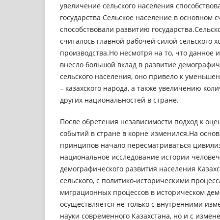
увеличение сельского населения способствов
государства Сельское население в основном 
способствовали развитию государства.Сельск
считалось главной рабочей силой сельского х
производства.Но несмотря на то, что данное 
внесло большой вклад в развитие демографич
сельского населения, оно привело к уменьше
– казахского народа, а также увеличению кол
других национальностей в стране.
После обретения независимости подход к оце
событий в стране в корне изменился.На осно
принципов начало пересматриваться цивилиз
национальное исследование истории человече
демографического развития населения Казахст
сельского, с политико-историческими процес
миграционных процессов в историческом дем
осуществляется не только с внутренними из
науки современного Казахстана, но и с измен