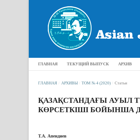
ГЛАВНАЯ
ТЕКУЩИЙ ВЫПУСК
АРХИВ
ГЛАВНАЯ
/
АРХИВЫ
/
ТОМ № 4 (2020)
/
Статьи
ҚАЗАҚСТАНДАҒЫ АУЫЛ 
КӨРСЕТКІШІ БОЙЫНША 
Т.А. Апендиев