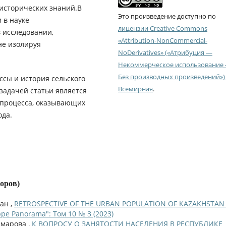
 исторических знаний.В
Это произведение доступно по
 в науке
лицензии Creative Commons
 исследовании,
«Attribution-NonCommercial-
не изолируя
NoDerivatives» («Атрибуция —
Некоммерческое использование
Без производных произведений») 
ссы и история сельского
Всемирная
.
 задачей статьи является
 процесса, оказывающих
ода.
торов)
лан ,
RETROSPECTIVE OF THE URBAN POPULATION OF KAZAKHSTAN 
ppe Panorama": Том 10 № 3 (2023)
Омарова ,
К ВОПРОСУ О ЗАНЯТОСТИ НАСЕЛЕНИЯ В РЕСПУБЛИКЕ