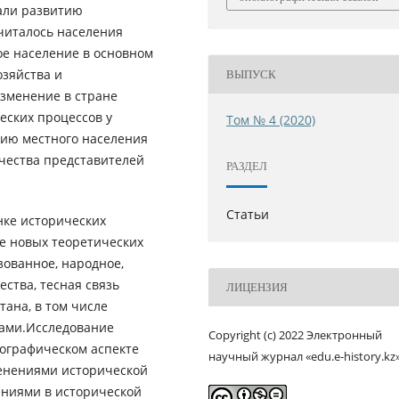
али развитию
считалось населения
ое население в основном
озяйства и
ВЫПУСК
изменение в стране
еских процессов у
Том № 4 (2020)
нию местного населения
ичества представителей
РАЗДЕЛ
Статьи
нке исторических
ве новых теоретических
ованное, народное,
ства, тесная связь
ЛИЦЕНЗИЯ
ана, в том числе
сами.Исследование
Copyright (c) 2022 Электронный
ографическом аспекте
научный журнал «edu.e-history.kz
менениями исторической
ениями в исторической