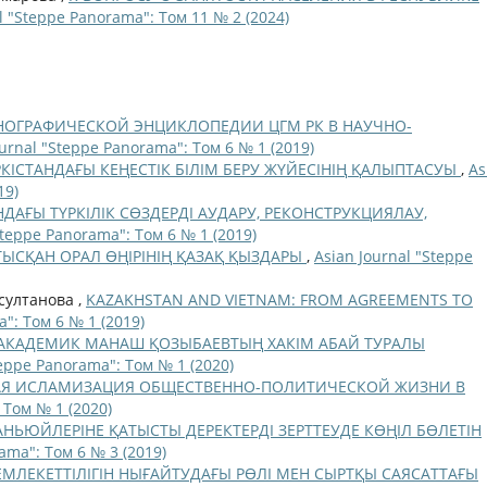
l "Steppe Panorama": Том 11 № 2 (2024)
НОГРАФИЧЕСКОЙ ЭНЦИКЛОПЕДИИ ЦГМ РК В НАУЧНО-
ournal "Steppe Panorama": Том 6 № 1 (2019)
РКІСТАНДАҒЫ КЕҢЕСТІК БІЛІМ БЕРУ ЖҮЙЕСІНІҢ ҚАЛЫПТАСУЫ
,
As
19)
ҒЫ ТҮРКІЛІК СӨЗДЕРДІ АУДАРУ, РЕКОНСТРУКЦИЯЛАУ,
Steppe Panorama": Том 6 № 1 (2019)
СҚАН ОРАЛ ӨҢІРІНІҢ ҚАЗАҚ ҚЫЗДАРЫ
,
Asian Journal "Steppe
рсултанова ,
KAZAKHSTAN AND VIETNAM: FROM AGREEMENTS TO
": Том 6 № 1 (2019)
АКАДЕМИК МАНАШ ҚОЗЫБАЕВТЫҢ ХАКІМ АБАЙ ТУРАЛЫ
teppe Panorama": Том № 1 (2020)
Я ИСЛАМИЗАЦИЯ ОБЩЕСТВЕННО-ПОЛИТИЧЕСКОЙ ЖИЗНИ В
 Том № 1 (2020)
АНЬЮЙЛЕРІНЕ ҚАТЫСТЫ ДЕРЕКТЕРДІ ЗЕРТТЕУДЕ КӨҢІЛ БӨЛЕТІН
ama": Том 6 № 3 (2019)
МЛЕКЕТТІЛІГІН НЫҒАЙТУДАҒЫ РӨЛІ МЕН СЫРТҚЫ САЯСАТТАҒЫ