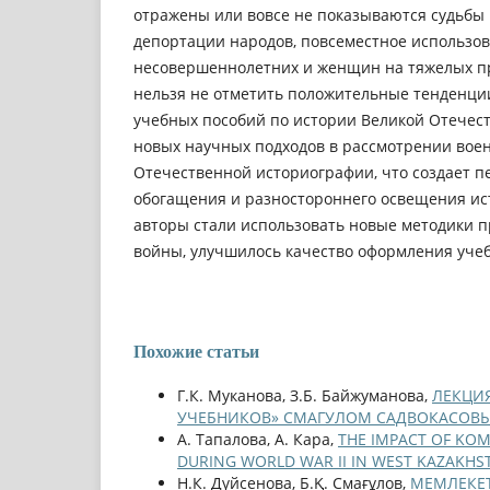
отражены или вовсе не показываются судьбы
депортации народов, повсеместное использов
несовершеннолетних и женщин на тяжелых пр
нельзя не отметить положительные тенденци
учебных пособий по истории Великой Отечест
новых научных подходов в рассмотрении вое
Отечественной историографии, что создает п
обогащения и разностороннего освещения ис
авторы стали использовать новые методики 
войны, улучшилось качество оформления уче
Похожие статьи
Г.К. Муканова, З.Б. Байжуманова,
ЛЕКЦИЯ
УЧЕБНИКОВ» СМАГУЛОМ САДВОКАСО
А. Тапалова, А. Кара,
THE IMPACT OF KO
DURING WORLD WAR II IN WEST KAZAKH
Н.К. Дүйсенова, Б.Қ. Смағұлов,
МЕМЛЕКЕТ