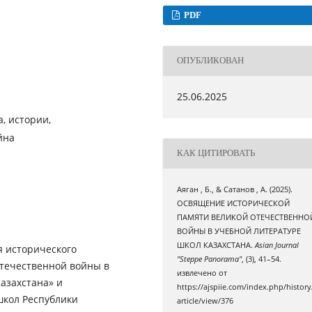
PDF
ОПУБЛИКОВАН
25.06.2025
, истории,
йна
КАК ЦИТИРОВАТЬ
Аяган , Б., & Сатанов , А. (2025).
ОСВЯЩЕНИЕ ИСТОРИЧЕСКОЙ
ПАМЯТИ ВЕЛИКОЙ ОТЕЧЕСТВЕННО
ВОЙНЫ В УЧЕБНОЙ ЛИТЕРАТУРЕ
ШКОЛ КАЗАХСТАНА.
Asian Journal
я исторического
"Steppe Panorama"
, (3), 41–54.
течественной войны в
извлечено от
азахстана» и
https://ajspiie.com/index.php/history
школ Республики
article/view/376