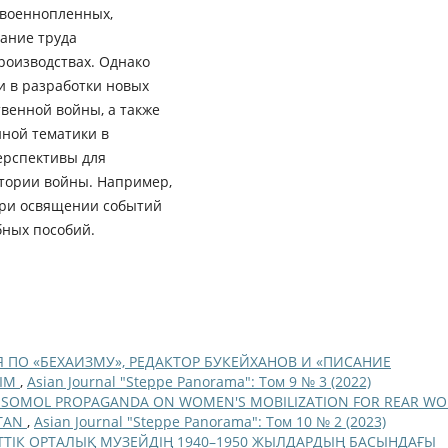
 военнопленных,
ание труда
оизводствах. Однако
и в разработки новых
венной войны, а также
нной тематики в
ерспективы для
тории войны. Например,
при освящении событий
бных пособий.
 ПО «БЕХАИЗМУ», РЕДАКТОР БУКЕЙХАНОВ И «ПИСАНИЕ
ВЫМ
,
Asian Journal "Steppe Panorama": Том 9 № 3 (2022)
MSOMOL PROPAGANDA ON WOMEN'S MOBILIZATION FOR REAR WO
STAN
,
Asian Journal "Steppe Panorama": Том 10 № 2 (2023)
ТІК ОРТАЛЫҚ МУЗЕЙДІҢ 1940–1950 ЖЫЛДАРДЫҢ БАСЫНДАҒЫ