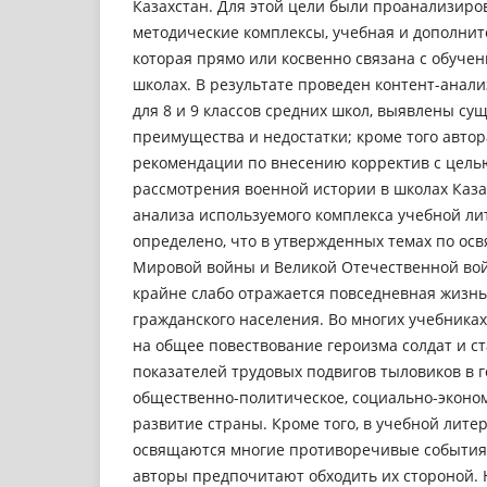
Казахстан. Для этой цели были проанализир
методические комплексы, учебная и дополнит
которая прямо или косвенно связана с обуче
школах. В результате проведен контент-анал
для 8 и 9 классов средних школ, выявлены с
преимущества и недостатки; кроме того авто
рекомендации по внесению корректив с цель
рассмотрения военной истории в школах Казах
анализа используемого комплекса учебной л
определено, что в утвержденных темах по о
Мировой войны и Великой Отечественной во
крайне слабо отражается повседневная жизнь 
гражданского населения. Во многих учебниках
на общее повествование героизма солдат и с
показателей трудовых подвигов тыловиков в 
общественно-политическое, социально-эконом
развитие страны. Кроме того, в учебной лите
освящаются многие противоречивые события 
авторы предпочитают обходить их стороной. 