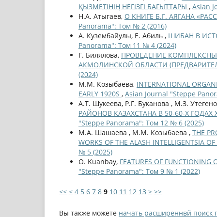
ҚЫЗМЕТІНІҢ НЕГІЗГІ БАҒЫТТАРЫ
,
Asian J
Н.А. Атыгаев,
О КНИГЕ Б.Г. АЯГАНА «РА
Panorama": Том № 2 (2016)
А. Кузембайулы, Е. Абиль ,
ШИБАН В ИСТ
Panorama": Том 11 № 4 (2024)
Г. Билялова,
ПРОВЕДЕНИЕ КОМПЛЕКСНЫ
АКМОЛИНСКОЙ ОБЛАСТИ (ПРЕДВАРИТЕ
(2024)
М.М. Козыбаева,
INTERNATIONAL ORGANIZ
EARLY 1920S
,
Asian Journal "Steppe Pano
А.Т. Шукеева, Р.Г. Буканова , М.З. Утеген
РАЙОНОВ КАЗАХСТАНА В 50-60-Х ГОДАХ
"Steppe Panorama": Том 12 № 6 (2025)
М.А. Шашаева , М.М. Козыбаева ,
THE PR
WORKS OF THE ALASH INTELLIGENTSIA OF
№ 5 (2025)
O. Kuanbay,
FEATURES OF FUNCTIONING OF 
"Steppe Panorama": Том 9 № 1 (2022)
<<
<
4
5
6
7
8
9
10
11
12
13
>
>>
Вы также можете
начать расширеннвй поиск 