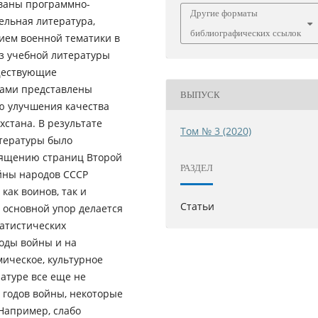
ованы программно-
Другие форматы
ельная литература,
библиографических ссылок
нием военной тематики в
из учебной литературы
уществующие
рами представлены
ВЫПУСК
ю улучшения качества
стана. В результате
Том № 3 (2020)
итературы было
священию страниц Второй
РАЗДЕЛ
йны народов СССР
как воинов, так и
Статьи
 основной упор делается
татистических
годы войны и на
ическое, культурное
ратуре все еще не
годов войны, некоторые
Например, слабо