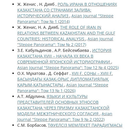
Ж. Женис , Н. Дияб ,
РОЛЬ ИРАНА В ОТНОШЕНИЯХ
КАЗАХСТАНА СО СТРАНАМИ ЗАЛИВА:
ИСТОРИЧЕСКИЙ АНАЛИЗ
,
Asian Journal "Steppe
Panorama": Том № 1 (2014)
Ж. Женис, Н. А. Дияб,
THE ROLE OF IRAN IN
RELATIONS BETWEEN KAZAKHSTAN AND THE GULF
COUNTRIES: HISTORICAL ANALYSIS
,
Asian Journal
"Steppe Panorama": Том № 2 (2017)
З.Е. Кабульдинов , А.Р. Бейсембаева ,
ИСТОРИЯ
КАЗАХСТАНА XVIII – НАЧАЛА ХХ ВЕКА В
СОВРЕМЕННОЙ ЯПОНСКОЙ ИСТОРИОГРАФИИ
,
Asian Journal "Steppe Panorama": Том 12 № 4 (2025)
О.Х. Мұхатова , Д. Сеффат ,
XVII Ғ. СОҢЫ – XVIII Ғ.
БАСЫНДАҒЫ ҚАЗАҚ-ОРЫС ДИПЛОМАТИЯЛЫҚ
ҚАРЫМ-ҚАТЫНАСТАРЫ
,
Asian Journal "Steppe
Panorama": Том 13 № 1 (2026)
А.Т. Абдулина,
ЯЗЫКИ И КУЛЬТУРЫ
ПРЕДСТАВИТЕЛЕЙ ОСНОВНЫХ ЭТНОСОВ
КАЗАХСТАНА ЧЕРЕЗ ПРИЗМУ КАЗАХСТАНСКОЙ
МОДЕЛИ МЕЖЭТНИЧЕСКОГО СОГЛАСИЯ
,
Asian
Journal "Steppe Panorama": Том 9 № 2 (2022)
С.М. Борбасов,
ТƏУЕЛСІЗ МЕМЛЕКЕТ ПАРАДИГМАСЫ