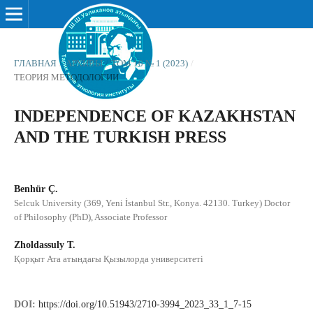
ГЛАВНАЯ
/
АРХИВЫ
/
ТОМ 10 № 1 (2023)
/
ТЕОРИЯ МЕТОДОЛОГИИ
INDEPENDENCE OF KAZAKHSTAN
AND THE TURKISH PRESS
Benhür Ç.
Selcuk University (369, Yeni İstanbul Str., Konya. 42130. Turkey) Doctor
of Philosophy (PhD), Associate Professor
Zholdassuly T.
Қорқыт Ата атындағы Қызылорда университеті
DOI:
https://doi.org/10.51943/2710-3994_2023_33_1_7-15