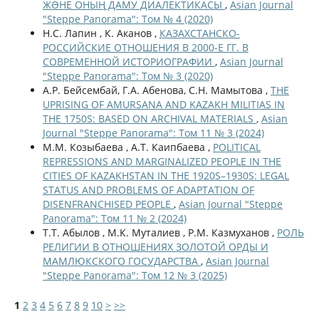
ЖƏНЕ ОНЫҢ ДАМУ ДИАЛЕКТИКАСЫ
,
Asian Journal
"Steppe Panorama": Том № 4 (2020)
Н.С. Лапин , К. Аканов ,
КАЗАХСТАНСКО-
РОССИЙСКИЕ ОТНОШЕНИЯ В 2000-Е ГГ. В
СОВРЕМЕННОЙ ИСТОРИОГРАФИИ
,
Asian Journal
"Steppe Panorama": Том № 3 (2020)
А.Р. Бейсембай, Г.А. Абенова, С.Н. Мамытова ,
THE
UPRISING OF AMURSANA AND KAZAKH MILITIAS IN
THE 1750S: BASED ON ARCHIVAL MATERIALS
,
Asian
Journal "Steppe Panorama": Том 11 № 3 (2024)
М.М. Козыбаева , А.Т. Каипбаева ,
POLITICAL
REPRESSIONS AND MARGINALIZED PEOPLE IN THE
CITIES OF KAZAKHSTAN IN THE 1920S–1930S: LEGAL
STATUS AND PROBLEMS OF ADAPTATION OF
DISENFRANCHISED PEOPLE
,
Asian Journal "Steppe
Panorama": Том 11 № 2 (2024)
Т.Т. Абылов , М.К. Муталиев , Р.М. Казмуханов ,
РОЛЬ
РЕЛИГИИ В ОТНОШЕНИЯХ ЗОЛОТОЙ ОРДЫ И
МАМЛЮКСКОГО ГОСУДАРСТВА
,
Asian Journal
"Steppe Panorama": Том 12 № 3 (2025)
1
2
3
4
5
6
7
8
9
10
>
>>