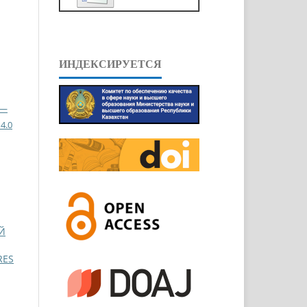
ИНДЕКСИРУЕТСЯ
 —
4.0
Й
RES