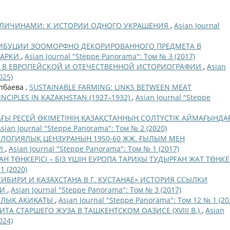
 ЛИЧИНАМИ: К ИСТОРИИ ОДНОГО УКРАШЕНИЯ
,
Asian Journal
РИБУЦИИ ЗООМОРФНО ДЕКОРИРОВАННОГО ПРЕДМЕТА В
ЫАРКИ
,
Asian Journal "Steppe Panorama": Том № 3 (2017)
 В ЕВРОПЕЙСКОЙ И ОТЕЧЕСТВЕННОЙ ИСТОРИОГРАФИИ
,
Asian
025)
упбаева ,
SUSTAINABLE FARMING: LINKS BETWEEN MEAT
CIPLES IN KAZAKHSTAN (1927–1932)
,
Asian Journal "Steppe
ДАҒЫ РЕСЕЙ ӨКІМЕТІНІҢ ҚАЗАҚСТАННЫҢ СОЛТҮСТІК АЙМАҒЫНДА
Asian Journal "Steppe Panorama": Том № 2 (2020)
ЛОГИЯЛЫҚ ЦЕНЗУРАНЫҢ 1950-60 ЖЖ. ҒЫЛЫМ МЕН
РІ
,
Asian Journal "Steppe Panorama": Том № 1 (2017)
Н ТӨҢКЕРІСІ – БІЗ ҮШІН ЕУРОПА ТАРИХЫ ТУДЫРҒАН ЖАТ ТӨҢКЕ
1 (2020)
ИБИРИ И КАЗАХСТАНА В Г. КУСТАНАЕ» ИСТОРИЯ ССЫЛКИ
КИ
,
Asian Journal "Steppe Panorama": Том № 3 (2017)
ШЫЛЫҚ АҚИҚАТЫ
,
Asian Journal "Steppe Panorama": Том 12 № 1 (20
ИТА СТАРШЕГО ЖУЗА В ТАШКЕНТСКОМ ОАЗИСЕ (XVIII В.)
,
Asian
024)