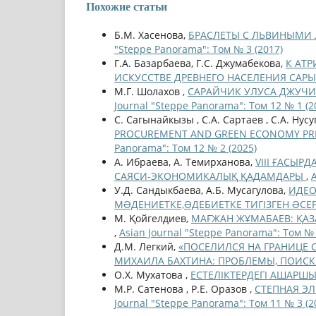
Похожие статьи
Б.М. Хасенова,
БРАСЛЕТЫ С ЛЬВИНЫМИ
"Steppe Panorama": Том № 3 (2017)
Г.А. Базарбаева, Г.С. Джумабекова,
К АТ
ИСКУССТВЕ ДРЕВНЕГО НАСЕЛЕНИЯ САР
М.Г. Шолахов ,
САРАЙЧИК УЛУСА ДЖУЧИ
Journal "Steppe Panorama": Том 12 № 1 (2
С. Сагынайкызы , С.A. Сартаев , С.A. Нус
PROCUREMENT AND GREEN ECONOMY PRIN
Panorama": Том 12 № 2 (2025)
А. Ибраева, А. Темирханова,
VIII ҒАСЫР
САЯСИ-ЭКОНОМИКАЛЫҚ ҚАДАМДАРЫ
,
У.Д. Сандыкбаева, А.Б. Мусагулова,
ИДЕО
МƏДЕНИЕТКЕ,ƏДЕБИЕТКЕ ТИГІЗГЕН ƏСЕ
М. Қойгелдиев,
МАҒЖАН ЖҰМАБАЕВ: ҚАЗА
,
Asian Journal "Steppe Panorama": Том № 
Д.М. Легкий,
«ПОСЕЛИЛСЯ НА ГРАНИЦЕ С
МИХАИЛА БАХТИНА: ПРОБЛЕМЫ, ПОИС
О.Х. Мухатова ,
ЕСТЕЛІКТЕРДЕГІ АШАР
М.Р. Сатенова , Р.Е. Оразов ,
СТЕПНАЯ ЭЛ
Journal "Steppe Panorama": Том 11 № 3 (2