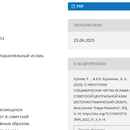
PDF
ОПУБЛИКОВАН
-14
25.06.2025
, параллельный ислам,
КАК ЦИТИРОВАТЬ
Кубеев, Р. ., & Б.Б. Бурханов , Б. Б. .
(2025). О НЕКОТОРЫХ
СПЕЦИФИЧЕСКИХ ЧЕРТАХ ИСЛАМА 
СОВЕТСКОЙ ЦЕНТРАЛЬНОЙ АЗИИ
(ИСТОРИОГРАФИЧЕСКИЙ ОБЗОР).
Asian Journal "Steppe Panorama"
,
9
(3),
касающихся
4–14. https://doi.org/10.51943/2710-
рт в советской
3994_2022_31_3_4-14
авным образом,
Другие форматы