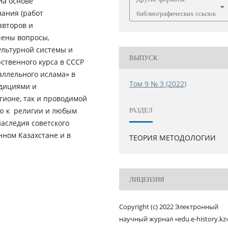
На основе
вания (работ
библиографических ссылок
авторов и
чены вопросы,
ультурной системы и
ВЫПУСК
рственного курса в СССР
аллельного ислама» в
Том 9 № 3 (2022)
адициями и
гионе, так и проводимой
ю к религии и любым
РАЗДЕЛ
аследия советского
ном Казахстане и в
ТЕОРИЯ МЕТОДОЛОГИИ
ЛИЦЕНЗИЯ
Copyright (c) 2022 Электронный
научный журнал «edu.e-history.kz