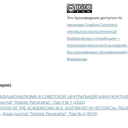
Это произведение доступно по
лицензии Creative Commons
«Attribution-NonCommercial-
NoDerivatives» («Атрибуция —
Некоммерческое использование
Без производных произведений») 
Всемирная
.
торов)
РАДИЦИОНАЛИЗМА В СОВЕТСКОЙ ЦЕНТРАЛЬНОЙ АЗИИ (КРАТКИ
Journal "Steppe Panorama": Том 9 № 1 (2022)
TION OF THE ACADEMICIAN M.K. KOZYBAYEV IN HISTORICAL FIGU
L
,
Asian Journal "Steppe Panorama": Том № 4 (2016)