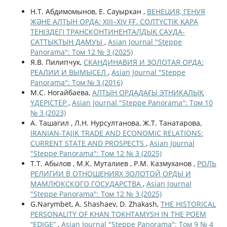
Н.Т. Абдимомынов, Е. Сауыркан ,
ВЕНЕЦИЯ, ГЕНУЯ
ЖӘНЕ АЛТЫН ОРДА: XIII–XIV ҒҒ. СОЛТҮСТІК ҚАРА
ТЕҢІЗДЕГІ ТРАНСКОНТИНЕНТАЛДЫҚ САУДА-
САТТЫҚТЫҢ ДАМУЫ
,
Asian Journal "Steppe
Panorama": Том 12 № 3 (2025)
Я.В. Пилипчук,
СКАНДИНАВИЯ И ЗОЛОТАЯ ОРДА:
РЕАЛИИ И ВЫМЫСЕЛ
,
Asian Journal "Steppe
Panorama": Том № 3 (2016)
М.С. Ногайбаева,
АЛТЫН ОРДАДАҒЫ ЭТНИКАЛЫҚ
ҮДЕРІСТЕР
,
Asian Journal "Steppe Panorama": Том 10
№ 3 (2023)
A. Ташагил , Л.Н. Нурсултанова, Ж.Т. Танатарова,
IRANIAN-TAJIK TRADE AND ECONOMIC RELATIONS:
CURRENT STATE AND PROSPECTS
,
Asian Journal
"Steppe Panorama": Том 12 № 3 (2025)
Т.Т. Абылов , М.К. Муталиев , Р.М. Казмуханов ,
РОЛЬ
РЕЛИГИИ В ОТНОШЕНИЯХ ЗОЛОТОЙ ОРДЫ И
МАМЛЮКСКОГО ГОСУДАРСТВА
,
Asian Journal
"Steppe Panorama": Том 12 № 3 (2025)
G.Narymbet, A. Shashaev, D. Zhakash,
THE HISTORICAL
PERSONALITY OF KHAN TOKHTAMYSH IN THE POEM
“EDIGE”
,
Asian Journal "Steppe Panorama": Том 9 № 4