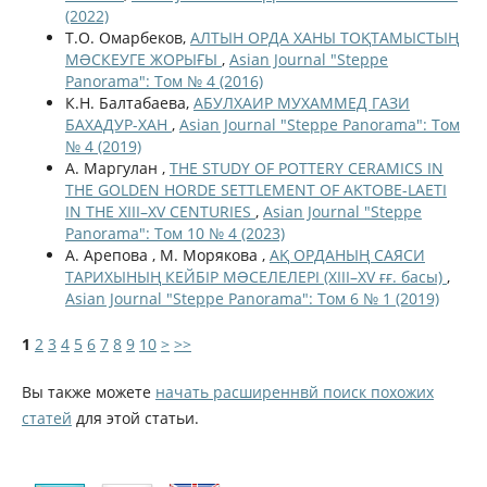
(2022)
Т.О. Омарбеков,
АЛТЫН ОРДА ХАНЫ ТОҚТАМЫСТЫҢ
МƏСКЕУГЕ ЖОРЫҒЫ
,
Asian Journal "Steppe
Panorama": Том № 4 (2016)
К.Н. Балтабаева,
АБУЛХАИР МУХАММЕД ГАЗИ
БАХАДУР-ХАН
,
Asian Journal "Steppe Panorama": Том
№ 4 (2019)
А. Маргулан ,
THE STUDY OF POTTERY CERAMICS IN
THE GOLDEN HORDE SETTLEMENT OF AKTOBE-LAETI
IN THE XIII–XV CENTURIES
,
Asian Journal "Steppe
Panorama": Том 10 № 4 (2023)
А. Арепова , М. Морякова ,
АҚ ОРДАНЫҢ САЯСИ
ТАРИХЫНЫҢ КЕЙБІР МƏСЕЛЕЛЕРІ (XIII–XV ғғ. басы)
,
Asian Journal "Steppe Panorama": Том 6 № 1 (2019)
1
2
3
4
5
6
7
8
9
10
>
>>
Вы также можете
начать расширеннвй поиск похожих
статей
для этой статьи.