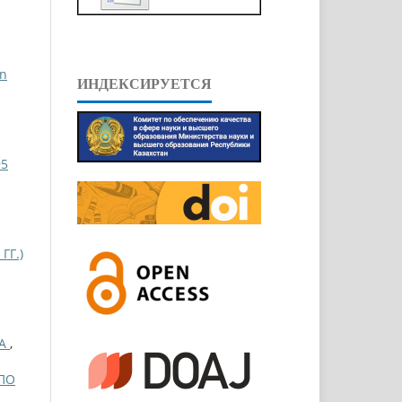
an
ИНДЕКСИРУЕТСЯ
95
Г.)
НА
,
 ПО