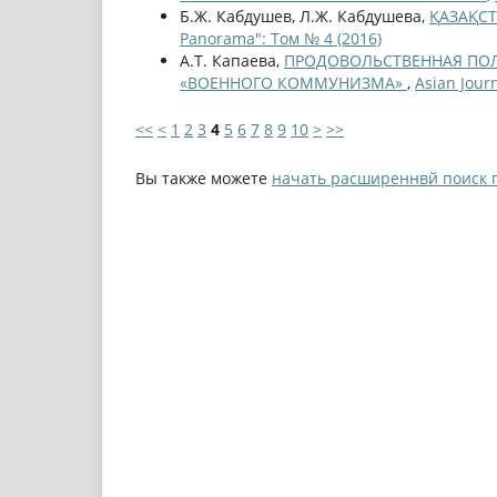
Б.Ж. Кабдушев, Л.Ж. Кабдушева,
ҚАЗАҚС
Panorama": Том № 4 (2016)
А.Т. Капаева,
ПРОДОВОЛЬСТВЕННАЯ ПОЛ
«ВОЕННОГО КОММУНИЗМА»
,
Asian Jour
<<
<
1
2
3
4
5
6
7
8
9
10
>
>>
Вы также можете
начать расширеннвй поиск 