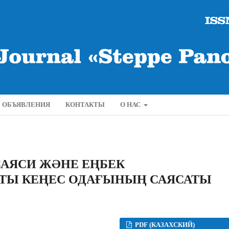
ОБЪЯВЛЕНИЯ
КОНТАКТЫ
О НАС
 САЯСИ ЖƏНЕ ЕҢБЕК
ТЫ КЕҢЕС ОДАҒЫНЫҢ САЯСАТЫ
PDF (КАЗАХСКИЙ)