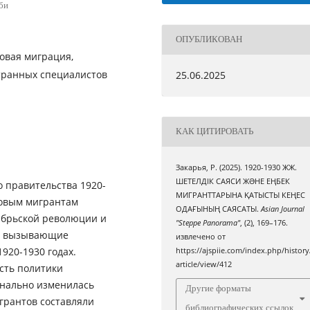
би
ОПУБЛИКОВАН
овая миграция,
транных специалистов
25.06.2025
КАК ЦИТИРОВАТЬ
Закарья, Р. (2025). 1920-1930 ЖЖ.
ШЕТЕЛДІК САЯСИ ЖƏНЕ ЕҢБЕК
о правительства 1920-
МИГРАНТТАРЫНА ҚАТЫСТЫ КЕҢЕС
довым мигрантам
ОДАҒЫНЫҢ САЯСАТЫ.
Asian Journal
ябрьской революции и
"Steppe Panorama"
, (2), 169–176.
ы, вызывающие
извлечено от
920-1930 годах.
https://ajspiie.com/index.php/history
article/view/412
асть политики
инально изменилась
Другие форматы
грантов составляли
библиографических ссылок