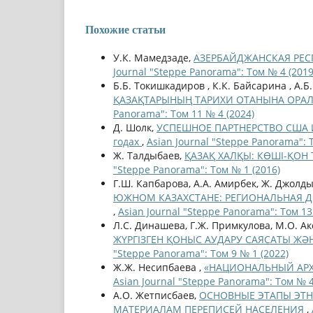
Похожие статьи
У.К. Мамедзаде,
АЗЕРБАЙДЖАНСКАЯ РЕС
Journal "Steppe Panorama": Том № 4 (2019
Б.Б. Токишкадиров , К.К. Байсарина , А.Б
ҚАЗАҚТАРЫНЫҢ ТАРИХИ ОТАНЫНА ОРАЛ
Panorama": Том 11 № 4 (2024)
Д. Шолк,
УСПЕШНОЕ ПАРТНЕРСТВО США И
годах
,
Asian Journal "Steppe Panorama": 
Ж. Талдыбаев,
ҚАЗАҚ ХАЛҚЫ: КӨШІ-ҚОН
"Steppe Panorama": Том № 1 (2016)
Г.Ш. Капбарова, А.А. Амирбек, Ж. Джолд
ЮЖНОМ КАЗАХСТАНЕ: РЕГИОНАЛЬНАЯ Д
,
Asian Journal "Steppe Panorama": Том 13
Л.С. Динашева, Г.Ж. Примкулова, М.О. Ак
ЖҮРГІЗГЕН ҚОНЫС АУДАРУ САЯСАТЫ 
"Steppe Panorama": Том 9 № 1 (2022)
Ж.Ж. Несипбаева ,
«НАЦИОНАЛЬНЫЙ АР
Asian Journal "Steppe Panorama": Том № 4
А.О. Жетписбаев,
ОСНОВНЫЕ ЭТАПЫ ЭТНО
МАТЕРИАЛАМ ПЕРЕПИСЕЙ НАСЕЛЕНИЯ
,