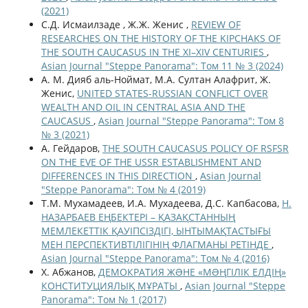
(2021)
С.Д. Исмаилзаде , Ж.Ж. Женис ,
REVIEW OF
RESEARCHES ON THE HISTORY OF THE KIPCHAKS OF
THE SOUTH CAUCASUS IN THE XI–XIV CENTURIES
,
Asian Journal "Steppe Panorama": Том 11 № 3 (2024)
А. М. Дияб аль-Ноймат, М.А. Султан Алафрит, Ж.
Женис,
UNITED STATES-RUSSIAN CONFLICT OVER
WEALTH AND OIL IN CENTRAL ASIA AND THE
CAUCASUS
,
Asian Journal "Steppe Panorama": Том 8
№ 3 (2021)
A. Гейдаров,
THE SOUTH CAUCASUS POLICY OF RSFSR
ON THE EVE OF THE USSR ESTABLISHMENT AND
DIFFERENCES IN THIS DIRECTION
,
Asian Journal
"Steppe Panorama": Том № 4 (2019)
Т.М. Мухамадеев, И.А. Мухадеева, Д.С. Капбасова,
Н.
НАЗАРБАЕВ ЕҢБЕКТЕРІ – ҚАЗАҚСТАННЫҢ
МЕМЛЕКЕТТІК ҚАУІПСІЗДІГІ, ЫНТЫМАҚТАСТЫҒЫ
МЕН ПЕРСПЕКТИВТІЛІГІНІҢ ФЛАГМАНЫ РЕТІНДЕ
,
Asian Journal "Steppe Panorama": Том № 4 (2016)
Х. Абжанов,
ДЕМОКРАТИЯ ЖƏНЕ «МƏҢГІЛІК ЕЛДІҢ»
КОНСТИТУЦИЯЛЫҚ МҰРАТЫ
,
Asian Journal "Steppe
Panorama": Том № 1 (2017)