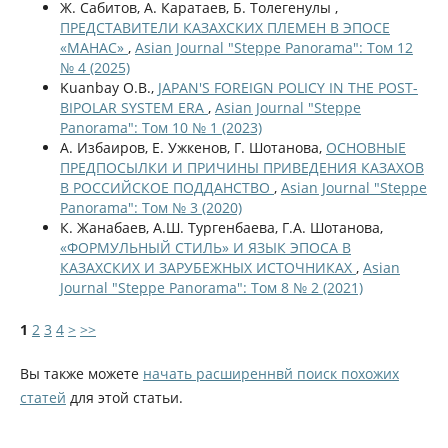
Ж. Сабитов, А. Каратаев, Б. Толегенулы ,
ПРЕДСТАВИТЕЛИ КАЗАХСКИХ ПЛЕМЕН В ЭПОСЕ
«МАНАС»
,
Asian Journal "Steppe Panorama": Том 12
№ 4 (2025)
Kuanbay O.B.,
JAPAN'S FOREIGN POLICY IN THE POST-
BIPOLAR SYSTEM ERA
,
Asian Journal "Steppe
Panorama": Том 10 № 1 (2023)
А. Избаиров, Е. Ужкенов, Г. Шотанова,
ОСНОВНЫЕ
ПРЕДПОСЫЛКИ И ПРИЧИНЫ ПРИВЕДЕНИЯ КАЗАХОВ
В РОССИЙСКОЕ ПОДДАНСТВО
,
Asian Journal "Steppe
Panorama": Том № 3 (2020)
К. Жанабаев, А.Ш. Тургенбаева, Г.А. Шотанова,
«ФОРМУЛЬНЫЙ СТИЛЬ» И ЯЗЫК ЭПОСА В
КАЗАХСКИХ И ЗАРУБЕЖНЫХ ИСТОЧНИКАХ
,
Asian
Journal "Steppe Panorama": Том 8 № 2 (2021)
1
2
3
4
>
>>
Вы также можете
начать расширеннвй поиск похожих
статей
для этой статьи.