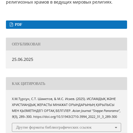
религиозных храмов в ведущих мировых религиях.
PDF
ОПУБЛИКОВАН
25.06.2025
КАК ЦИТИРОВАТЬ
Х.М.Тұрсұн, С.Т. Шаметов, & М.С. Исаев. (2025). ИСЛАМДЫҚ ЖӘНЕ
ХРИСТИАНДЫҚ ЖЕРАСТЫ МІНАЖАТ ОРЫНДАРЫНЫҢ ҚҰРЫЛЫСЫ
МЕН ҚЫЗМЕТІНДЕГІ ОРТАҚ БЕЛГІЛЕР.
Asian Journal "Steppe Panorama"
,
9
(3), 289–300. https://doi.org/10.51943/2710-3994_2022_31_3_289-300
Другие форматы библиографических ссылок