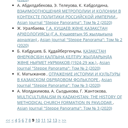
А. Абдилдабекова, Э. Телеуова, К. Кабдолдина,
ВЗАИМООТНОШЕНИЯ МЕТРОПОЛИИ И КОЛОНИИ В
КОНТЕКСТЕ ПОЛИТИКИ РОССИЙСКОЙ ИМПЕРИИ
,
Asian Journal "Steppe Panorama": Том № 2 (2020)
Ж. Уралбаева,
Г.А. КУШАЕВ ЖƏНЕ ҚАЗАҚСТАН
АРХЕОЛОГИЯСЫ (Г.А. Кушаевтың 95 жылдығына
арналған)
,
Asian Journal "Steppe Panorama": Том № 2
(2020)
Б. Кабдушев, Б. Құдайбергенұлы,
ҚАЗАҚСТАН
ӨНЕРКƏСІБІН ҚАЛПЫНА КЕЛТІРУ ЖЫЛДАРЫНДА
ЖƏНЕ НЫҒМЕТ НҰРМАҚОВ (1924-29 жж.)
,
Asian
Journal "Steppe Panorama": Том № 2 (2020)
К. Матыжанов ,
ОТРАЖЕНИЕ ИСТОРИИ И КУЛЬТУРЫ
В КАЗАХСКОМ ОБРЯДОВОМ ФОЛЬКЛОРЕ
,
Asian
Journal "Steppe Panorama": Том № 3 (2020)
А. Молдакимова, А. Сыздыкова, Г. Жантокова,
MULTICULTURALISM IN KAZAKHSTAN: THE HISTORY OF
METHODICAL CHURCH FORMATION IN PAVLODAR
,
Asian Journal "Steppe Panorama": Том № 3 (2020)
<<
<
4
5
6
7
8
9
10
11
12
13
>
>>