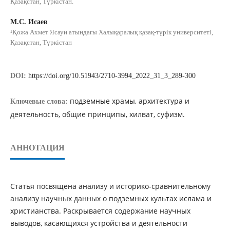
Қазақстан, Түркістан.
М.С. Исаев
¹Қожа Ахмет Ясауи атындағы Халықаралық қазақ-түрік университеті,
Қазақстан, Түркістан
DOI:
https://doi.org/10.51943/2710-3994_2022_31_3_289-300
подземные храмы, архитектура и
Ключевые слова:
деятельность, общие принципы, хилват, суфизм.
АННОТАЦИЯ
Статья посвящена анализу и историко-сравнительному
анализу научных данных о подземных культах ислама и
христианства. Раскрывается содержание научных
выводов, касающихся устройства и деятельности