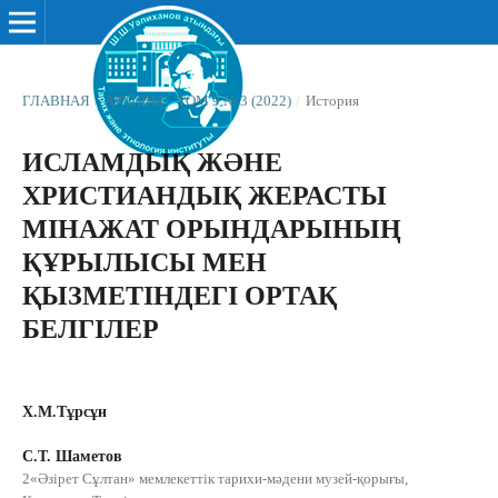
ГЛАВНАЯ
/
АРХИВЫ
/
ТОМ 9 № 3 (2022)
/
История
ИСЛАМДЫҚ ЖӘНЕ
ХРИСТИАНДЫҚ ЖЕРАСТЫ
МІНАЖАТ ОРЫНДАРЫНЫҢ
ҚҰРЫЛЫСЫ МЕН
ҚЫЗМЕТІНДЕГІ ОРТАҚ
БЕЛГІЛЕР
Х.М.Тұрсұн
С.Т. Шаметов
2«Әзірет Сұлтан» мемлекеттік тарихи-мәдени музей-қорығы,