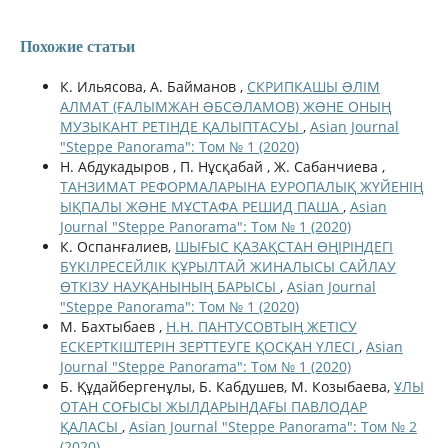
Похожие статьи
К. Ильясова, А. Байманов ,
СКРИПКАШЫ ƏЛІМ
АЛМАТ (ҒАЛЫМЖАН ƏБСƏЛАМОВ) ЖƏНЕ ОНЫҢ
МУЗЫКАНТ РЕТІНДЕ ҚАЛЫПТАСУЫ
,
Asian Journal
"Steppe Panorama": Том № 1 (2020)
Н. Абдукадыров , П. Нұсқабай , Ж. Сабанчиева ,
ТАНЗИМАТ РЕФОРМАЛАРЫНА ЕУРОПАЛЫҚ ЖҮЙЕНІҢ
ЫҚПАЛЫ ЖƏНЕ МҰСТАФА РЕШИД ПАША
,
Asian
Journal "Steppe Panorama": Том № 1 (2020)
К. Оспанғалиев,
ШЫҒЫС ҚАЗАҚСТАН ӨҢІРІНДЕГІ
БҮКІЛРЕСЕЙЛІК ҚҰРЫЛТАЙ ЖИНАЛЫСЫ САЙЛАУ
ӨТКІЗУ НАУҚАНЫНЫҢ БАРЫСЫ
,
Asian Journal
"Steppe Panorama": Том № 1 (2020)
М. Бахтыбаев ,
Н.Н. ПАНТУСОВТЫҢ ЖЕТІСУ
ЕСКЕРТКІШТЕРІН ЗЕРТТЕУГЕ ҚОСҚАН ҮЛЕСІ
,
Asian
Journal "Steppe Panorama": Том № 1 (2020)
Б. Құдайбергенұлы, Б. Кабдушев, М. Козыбаева,
ҰЛЫ
ОТАН СОҒЫСЫ ЖЫЛДАРЫНДАҒЫ ПАВЛОДАР
ҚАЛАСЫ
,
Asian Journal "Steppe Panorama": Том № 2
(2020)