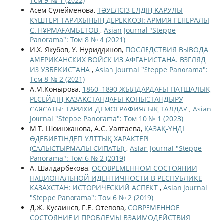
Том 9 № 1 (2022)
Асем Сүлейменова,
ТӘУЕЛСІЗ ЕЛДІҢ ҚАРУЛЫ
КҮШТЕРІ ТАРИХЫНЫҢ ДЕРЕККӨЗІ: АРМИЯ ГЕНЕРАЛЫ
С. НҰРМАҒАМБЕТОВ
,
Asian Journal "Steppe
Panorama": Том 8 № 4 (2021)
И.Х. Якубов, У. Нуриддинов,
ПОСЛЕДСТВИЯ ВЫВОДА
АМЕРИКАНСКИХ ВОЙСК ИЗ АФГАНИСТАНА. ВЗГЛЯД
ИЗ УЗБЕКИСТАНА
,
Asian Journal "Steppe Panorama":
Том 8 № 2 (2021)
А.М.Конырова,
1860–1890 ЖЫЛДАРДАҒЫ ПАТШАЛЫҚ
РЕСЕЙДІҢ ҚАЗАҚСТАНДАҒЫ ҚОНЫСТАНДЫРУ
САЯСАТЫ: ТАРИХИ-ДЕМОГРАФИЯЛЫҚ ТАЛДАУ
,
Asian
Journal "Steppe Panorama": Том 10 № 1 (2023)
М.Т. Шоинжанова, А.С. Уалтаева,
ҚАЗАҚ-ҮНДІ
ƏДЕБИЕТІНДЕГІ ҰЛТТЫҚ ХАРАКТЕРІ
(САЛЫСТЫРМАЛЫ СИПАТЫ)
,
Asian Journal "Steppe
Panorama": Том 6 № 2 (2019)
А. Шалдарбекова,
ОСОВРЕМЕННОМ СОСТОЯНИИ
НАЦИОНАЛЬНОЙ ИДЕНТИЧНОСТИ В РЕСПУБЛИКЕ
КАЗАХСТАН: ИСТОРИЧЕСКИЙ АСПЕКТ
,
Asian Journal
"Steppe Panorama": Том 6 № 2 (2019)
Д.Ж. Кусаинов, Г.Е. Отепова,
СОВРЕМЕННОЕ
СОСТОЯНИЕ И ПРОБЛЕМЫ ВЗАИМОДЕЙСТВИЯ