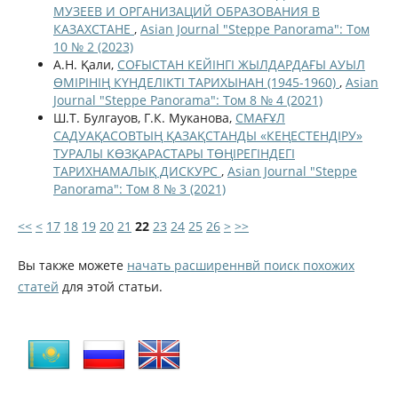
МУЗЕЕВ И ОРГАНИЗАЦИЙ ОБРАЗОВАНИЯ В
КАЗАХСТАНЕ
,
Asian Journal "Steppe Panorama": Том
10 № 2 (2023)
А.Н. Қали,
СОҒЫСТАН КЕЙІНГІ ЖЫЛДАРДАҒЫ АУЫЛ
ӨМІРІНІҢ КҮНДЕЛІКТІ ТАРИХЫНАН (1945-1960)
,
Asian
Journal "Steppe Panorama": Том 8 № 4 (2021)
Ш.Т. Булгауов, Г.К. Муканова,
СМАҒҰЛ
САДУАҚАСОВТЫҢ ҚАЗАҚСТАНДЫ «КЕҢЕСТЕНДІРУ»
ТУРАЛЫ КӨЗҚАРАСТАРЫ ТӨҢIРЕГIНДЕГI
ТАРИХНАМАЛЫҚ ДИСКУРС
,
Asian Journal "Steppe
Panorama": Том 8 № 3 (2021)
<<
<
17
18
19
20
21
22
23
24
25
26
>
>>
Вы также можете
начать расширеннвй поиск похожих
статей
для этой статьи.