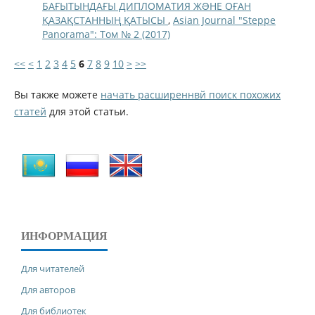
БАҒЫТЫНДАҒЫ ДИПЛОМАТИЯ ЖƏНЕ ОҒАН
ҚАЗАҚСТАННЫҢ ҚАТЫСЫ
,
Asian Journal "Steppe
Panorama": Том № 2 (2017)
<<
<
1
2
3
4
5
6
7
8
9
10
>
>>
Вы также можете
начать расширеннвй поиск похожих
статей
для этой статьи.
ИНФОРМАЦИЯ
Для читателей
Для авторов
Для библиотек