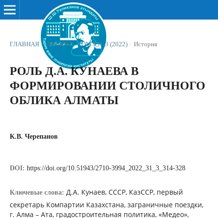
ГЛАВНАЯ
/
АРХИВЫ
/
ТОМ 9 № 3 (2022)
/
История
РОЛЬ Д.А. КУНАЕВА В
ФОРМИРОВАНИИ СТОЛИЧНОГО
ОБЛИКА АЛМАТЫ
К.В. Черепанов
DOI:
https://doi.org/10.51943/2710-3994_2022_31_3_314-328
Д.А. Кунаев, СССР, КазССР, первый
Ключевые слова:
секретарь Компартии Казахстана, заграничные поездки,
г. Алма – Ата, градостроительная политика, «Медео»,