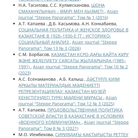
Н.А. Тасилова, С.С. Кулмесканова,
ШОНА
СМАХАНҰЛЫНЫҢ – ӨМІРІ МЕН ҚЫЗМЕТІ
,
Asian
Journal "Steppe Panorama": Том № 1 (2016)
А.Т. Капаева , Д.Б. Касымова, А.Н. Конкабаева,
СОЦИАЛЬНАЯ ПОЛИТИКА И ЖЕНСКОЕ ЗДОРОВЬЕ В
КАЗАХСТАНЕ В 1920–1930-Е ГГ.: ИСТОРИКО-
СОЦИАЛЬНЫЙ АНАЛИЗ
,
Asian Journal "Steppe
Panorama": Том 13 № 3 (2026)
С.М. Борбасов,
ҚАЗАҚСТАН КСРО-ДАҒЫ ҚАЙТА ҚҰРУ
ЖӘНЕ ЖЕДЕЛДЕТУ САЯСАТЫ ЖЫЛДАРЫНДА (1985–
1991)
,
Asian Journal "Steppe Panorama": Том 10 № 2
(2023)
А.С. Есенаманова , А.Б. Калыш ,
ДӘСТҮРЛІ КИІМ
АРҚЫЛЫ МАТЕРИАЛДЫҚ МӘДЕНИЕТТІ
РЕПРЕЗЕНТАЦИЯЛАУ: ҚАЗАҚСТАН МУЗЕЙ
КЕҢІСТІГІНДЕГІ ТҮРКІ МӘДЕНИ МҰРАСЫ
,
Asian
Journal "Steppe Panorama": Том 12 № 3 (2025)
А.Т. Капаева,
ПРОДОВОЛЬСТВЕННАЯ ПОЛИТИКА
СОВЕТСКОЙ ВЛАСТИ В КАЗАХСТАНЕ В УСЛОВИЯХ
«ВОЕННОГО КОММУНИЗМА»
,
Asian Journal "Steppe
Panorama": Том 8 № 3 (2021)
М.О. Иембекова,
СИРИЯДАҒЫ ҚАҚТЫҒЫСТЫ РЕТТЕУ