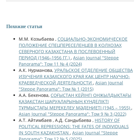
Похожие статьи
М.М. Козыбаева ,
СОЦИАЛЬНО-ЭКОНОМИЧЕСКОЕ
ПОЛОЖЕНИЕ СПЕЦПЕРЕСЕЛЕНЦЕВ В КОЛХОЗАХ
СЕВЕРНОГО КАЗАХСТАНА В ПОСЛЕВОЕННЫЙ
ПЕРИОД (1946–1956 ГГ.)
,
Asian Journal "Steppe
Panorama": Том 11 № 4 (2024)
А.К. Нурманова,
УРАЛЬСКОЕ ОТДЕЛЕНИЕ ОБЩЕСТВА
ИЗУЧЕНИЯ КАЗАХСКОГО КРАЯ КАК ЦЕНТР НАУЧНО-
КРАЕВЕДЧЕСКОЙ ДЕЯТЕЛЬНОСТИ
,
Asian Journal
"Steppe Panorama": Том № 1 (2015)
А.А. Бекенова,
СОҒЫСТАН КЕЙІНГІ ОНЖЫЛДЫҚТАҒЫ
ҚАЗАҚСТАН ШАРУАЛАРЫНЫҢ КҮНДЕЛІКТІ
ТҰРМЫСТАҒЫ МЕРЕКЕЛЕУ МӘДЕНИЕТІ (1945 – 1955)
,
Asian Journal "Steppe Panorama": Том 9 № 3 (2022)
А.Т. Айтимбаев , А.Д. Сандыбаева ,
HISTORY OF
POLITICAL REPRESSIONS: THE FATES OF INDIVIDUALS
IN SOUTH KAZAKHSTAN
,
Asian Journal "Steppe
Panorama": Том 12 № 5 (2025)