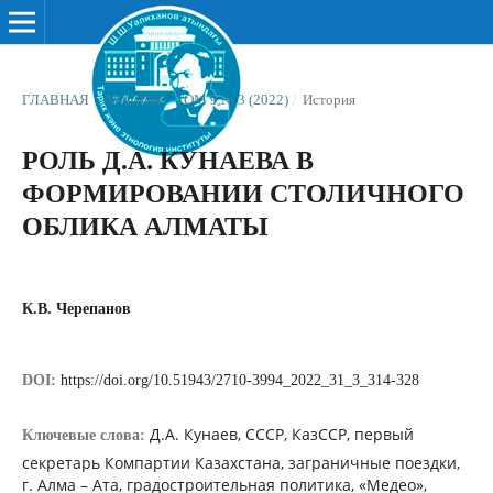
ГЛАВНАЯ
/
АРХИВЫ
/
ТОМ 9 № 3 (2022)
/
История
РОЛЬ Д.А. КУНАЕВА В
ФОРМИРОВАНИИ СТОЛИЧНОГО
ОБЛИКА АЛМАТЫ
К.В. Черепанов
DOI:
https://doi.org/10.51943/2710-3994_2022_31_3_314-328
Д.А. Кунаев, СССР, КазССР, первый
Ключевые слова:
секретарь Компартии Казахстана, заграничные поездки,
г. Алма – Ата, градостроительная политика, «Медео»,