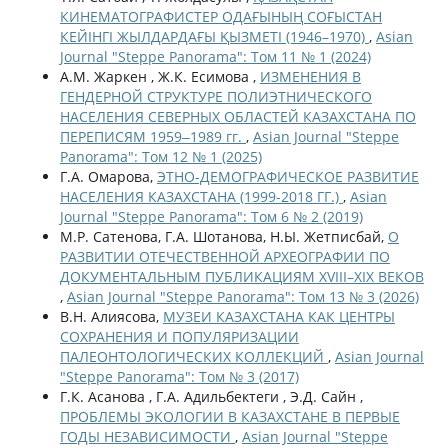
КИНЕМАТОГРАФИСТЕР ОДАҒЫНЫҢ СОҒЫСТАН
КЕЙІНГІ ЖЫЛДАРДАҒЫ ҚЫЗМЕТІ (1946–1970)
,
Asian
Journal "Steppe Panorama": Том 11 № 1 (2024)
А.М. Жаркен , Ж.К. Есимова ,
ИЗМЕНЕНИЯ В
ГЕНДЕРНОЙ СТРУКТУРЕ ПОЛИЭТНИЧЕСКОГО
НАСЕЛЕНИЯ СЕВЕРНЫХ ОБЛАСТЕЙ КАЗАХСТАНА ПО
ПЕРЕПИСЯМ 1959‒1989 гг.
,
Asian Journal "Steppe
Panorama": Том 12 № 1 (2025)
Г.А. Омарова,
ЭТНО-ДЕМОГРАФИЧЕСКОЕ РАЗВИТИЕ
НАСЕЛЕНИЯ КАЗАХСТАНА (1999-2018 ГГ.)
,
Asian
Journal "Steppe Panorama": Том 6 № 2 (2019)
М.Р. Сатенова, Г.А. Шотанова, Н.Ы. Жетписбай,
О
РАЗВИТИИ ОТЕЧЕСТВЕННОЙ АРХЕОГРАФИИ ПО
ДОКУМЕНТАЛЬНЫМ ПУБЛИКАЦИЯМ XVIII–XIX ВЕКОВ
,
Asian Journal "Steppe Panorama": Том 13 № 3 (2026)
В.Н. Алиясова,
МУЗЕИ КАЗАХСТАНА КАК ЦЕНТРЫ
СОХРАНЕНИЯ И ПОПУЛЯРИЗАЦИИ
ПАЛЕОНТОЛОГИЧЕСКИХ КОЛЛЕКЦИЙ
,
Asian Journal
"Steppe Panorama": Том № 3 (2017)
Г.К. Асанова , Г.А. Адильбектеги , Э.Д. Сайн ,
ПРОБЛЕМЫ ЭКОЛОГИИ В КАЗАХСТАНЕ В ПЕРВЫЕ
ГОДЫ НЕЗАВИСИМОСТИ
,
Asian Journal "Steppe