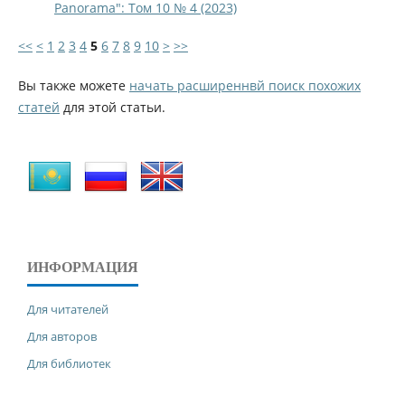
Panorama": Том 10 № 4 (2023)
<<
<
1
2
3
4
5
6
7
8
9
10
>
>>
Вы также можете
начать расширеннвй поиск похожих
статей
для этой статьи.
ИНФОРМАЦИЯ
Для читателей
Для авторов
Для библиотек