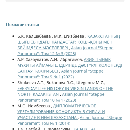
Похожие статьи
Б.К. Калшабаева , М.К. Егизбаева ,
ҚАЗАҚСТАННЫҢ
ШЫҒЫСЫНДАҒЫ ҚАНДАСТАР: КӨШІ-ҚОНЫ МЕН
БЕЙІМДЕЛУ МӘСЕЛЕЛЕРІ
,
Asian Journal "Steppe
Panorama": Том 12 № 3 (2025)
А.Р. Хазбулатов, А.И. Ибрагимов,
АЗИЯ-ТЫНЫҚ
МҰХИТЫ АЙМАҒЫ ЕЛДЕРІНДЕ ДӘСТҮРЛІ ҚОЛӨНЕРДІ
САҚТАУ ТӘЖІРИБЕСІ
,
Asian Journal "Steppe
Panorama": Том 9 № 1 (2022)
Shukeeva A.T., Bukanova R.G., Utegenov M.Z.,
EVERYDAY LIFE HISTORY IN VIRGIN LANDS OF THE
NORTH KAZAKHSTAN
,
Asian Journal "Steppe
Panorama": Том 10 № 1 (2023)
М.О. Иембекова ,
ДИПЛОМАТИЧЕСКОЕ
УРЕГУЛИРОВАНИЕ КОНФЛИКТА В СИРИИ И
УЧАСТИЕ В НЕМ КАЗАХСТАНА
,
Asian Journal "Steppe
Panorama": Том № 1 (2014)
Т.Я. Сатбай , Т. Жолдасулы ,
ҚАЗАҚСТАН