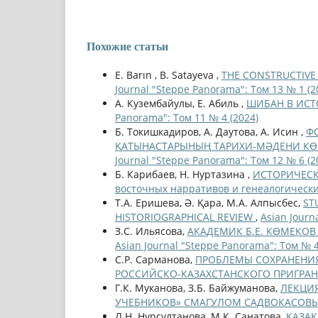
Похожие статьи
E. Barın , B. Satayeva ,
THE CONSTRUCTIVE
Journal "Steppe Panorama": Том 13 № 1 (2
А. Кузембайулы, Е. Абиль ,
ШИБАН В ИСТ
Panorama": Том 11 № 4 (2024)
Б. Токишкадиров, А. Даутова, А. Исин ,
Ф
ҚАТЫНАСТАРЫНЫҢ ТАРИХИ-МӘДЕНИ КӨР
Journal "Steppe Panorama": Том 12 № 6 (2
Б. Карибаев, Н. Нуртазина ,
ИСТОРИЧЕСК
восточных нарративов и генеалогически
Т.А. Еришева, Ә. Қара, М.А. Алпысбес,
ST
HISTORIOGRAPHICAL REVIEW
,
Asian Journ
З.С. Ильясова,
АКАДЕМИК Б.Е. КӨМЕКО
Asian Journal "Steppe Panorama": Том № 4
С.Р. Сарманова,
ПРОБЛЕМЫ СОХРАНЕНИЯ
РОССИЙСКО-КАЗАХСТАНСКОГО ПРИГРА
Г.К. Муканова, З.Б. Байжуманова,
ЛЕКЦИЯ
УЧЕБНИКОВ» СМАГУЛОМ САДВОКАСО
Л.Н. Нурсултанова, М.К. Санатова,
ҚАЗАҚ