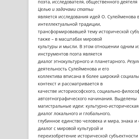
поэта, исследователя, общественного деятел
Целью и задачами статьи
является исследования идей О. Сулейменова в
интеллектуальной традиции,
трансформировавшей тему исторической субъек
также – в масштабах мировой
культуры и мысли. В этом отношении одним и
инструментов поэта является
диалог этнокультурного и планетарного.
Резу
деятельность Сулейменова и его
коллектива вписана в более широкий социал
контекст и рассматривается в
качестве историософского, социально-философ
автоэтнографического начинания. Выделены
магистральные идеи: культурно-историческая
диалог локального и глобального,
глубинное единство человека и мира, знака и 
диалог с мировой культурой и
переизобретение исторической субъектности к