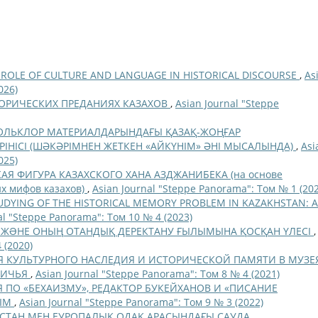
 ROLE OF CULTURE AND LANGUAGE IN HISTORICAL DISCOURSE
,
As
026)
ОРИЧЕСКИХ ПРЕДАНИЯХ КАЗАХОВ
,
Asian Journal "Steppe
ОЛЬКЛОР МАТЕРИАЛДАРЫНДАҒЫ ҚАЗАҚ-ЖОҢҒАР
ІНІСІ (ШӘКӘРІМНЕН ЖЕТКЕН «АЙКҮНІМ» ӘНІ МЫСАЛЫНДА)
,
Asi
025)
АЯ ФИГУРА КАЗАХСКОГО ХАНА АЗДЖАНИБЕКА (на основе
х мифов казахов)
,
Asian Journal "Steppe Panorama": Том № 1 (202
UDYING OF THE HISTORICAL MEMORY PROBLEM IN KAZAKHSTAN: A
al "Steppe Panorama": Том 10 № 4 (2023)
В ЖƏНЕ ОНЫҢ ОТАНДЫҚ ДЕРЕКТАНУ ҒЫЛЫМЫНА ҚОСҚАН ҮЛЕСІ
,
 (2020)
 КУЛЬТУРНОГО НАСЛЕДИЯ И ИСТОРИЧЕСКОЙ ПАМЯТИ В МУЗЕ
НИЧЬЯ
,
Asian Journal "Steppe Panorama": Том 8 № 4 (2021)
 ПО «БЕХАИЗМУ», РЕДАКТОР БУКЕЙХАНОВ И «ПИСАНИЕ
ВЫМ
,
Asian Journal "Steppe Panorama": Том 9 № 3 (2022)
СТАН МЕН ЕУРОПАЛЫҚ ОДАҚ АРАСЫНДАҒЫ САУДА