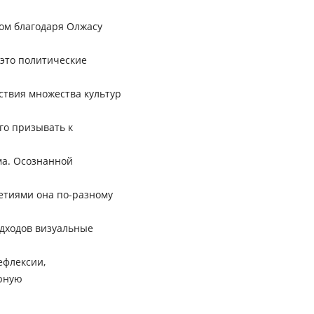
гом благодаря Олжасу
 это политические
ствия множества культур
го призывать к
ма. Осознанной
етиями она по-разному
одходов визуальные
ефлексии,
арную