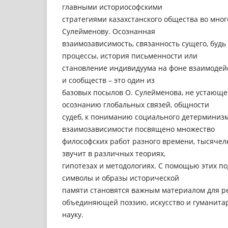
главными историософскими
стратегиями казахстанского общества во мно
Сулейменову. Осознанная
взаимозависимость, связанность сущего, будь
процессы, история письменности или
становление индивидуума на фоне взаимодей
и сообществ – это один из
базовых посылов О. Сулейменова, не устающе
осознанию глобальных связей, общности
судеб, к пониманию социального детерминиз
взаимозависимости посвящено множество
философских работ разного времени, тысячел
звучит в различных теориях,
гипотезах и методологиях. С помощью этих п
символы и образы исторической
памяти становятся важным материалом для р
объединяющей поэзию, искусство и гуманит
науку.