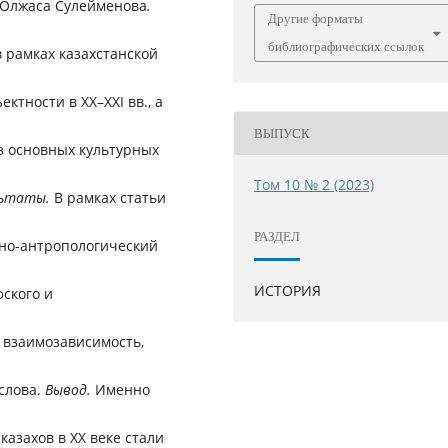
я Олжаса Сулейменова
.
Другие форматы
библиографических ссылок
 рамках казахстанской
тности в XX–XXI вв., а
ВЫПУСК
з основных культурных
Том 10 № 2 (2023)
льтаты.
В рамках статьи
РАЗДЕЛ
ьно-антропологический
ИСТОРИЯ
ского и
 взаимозависимость,
слова.
Вывод.
Именно
азахов в ХХ веке стали