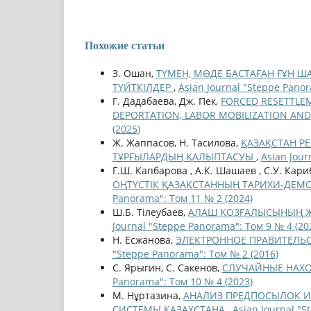
Похожие статьи
З. Ошан,
ТҮМЕН, МӨДЕ БАСТАҒАН ҒҰН Ш
ТҮЙТКІЛДЕР
,
Asian Journal "Steppe Panor
Г. Дадабаева, Дж. Пек,
FORCED RESETTLE
DEPORTATION, LABOR MOBILIZATION AN
(2025)
Ж. Жаппасов, Н. Тасилова,
ҚАЗАҚСТАН Р
ТҰРҒЫЛАРДЫҢ ҚАЛЫПТАСУЫ
,
Asian Jour
Г.Ш. Капбарова , А.К. Шашаев , С.У. Кари
ОҢТҮСТІК ҚАЗАҚСТАННЫҢ ТАРИХИ-ДЕМО
Panorama": Том 11 № 2 (2024)
Ш.Б. Тілеубаев,
АЛАШ ҚОЗҒАЛЫСЫНЫҢ Ж
Journal "Steppe Panorama": Том 9 № 4 (20
Н. Есжанова,
ЭЛЕКТРОННОЕ ПРАВИТЕЛЬС
"Steppe Panorama": Том № 2 (2016)
С. Ярыгин, С. Сакенов,
СЛУЧАЙНЫЕ НАХО
Panorama": Том 10 № 4 (2023)
М. Нұртазина,
АНАЛИЗ ПРЕДПОСЫЛОК 
СИСТЕМЫ КАЗАХСТАНА
,
Asian Journal "