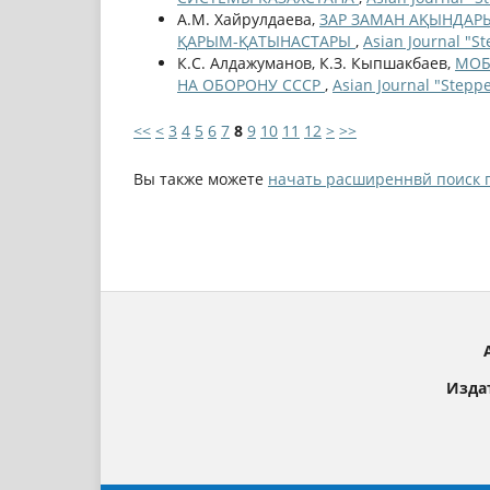
А.М. Хайрулдаева,
ЗАР ЗАМАН АҚЫНДАР
ҚАРЫМ-ҚАТЫНАСТАРЫ
,
Asian Journal "S
К.С. Алдажуманов, К.З. Кыпшакбаев,
МОБ
НА ОБОРОНУ СССР
,
Asian Journal "Stepp
<<
<
3
4
5
6
7
8
9
10
11
12
>
>>
Вы также можете
начать расширеннвй поиск 
Изда