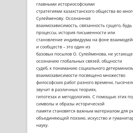
главными историософскими
стратегиями казахстанского общества во мно
Сулейменову. Осознанная
взаимозависимость, связанность сущего, будь
процессы, история письменности или
становление индивидуума на фоне взаимодей
и сообществ – это один из
базовых посылов О. Сулейменова, не устающе
осознанию глобальных связей, общности
судеб, к пониманию социального детерминиз
взаимозависимости посвящено множество
философских работ разного времени, тысячел
звучит в различных теориях,
гипотезах и методологиях. С помощью этих п
символы и образы исторической
памяти становятся важным материалом для р
объединяющей поэзию, искусство и гуманит
науку.