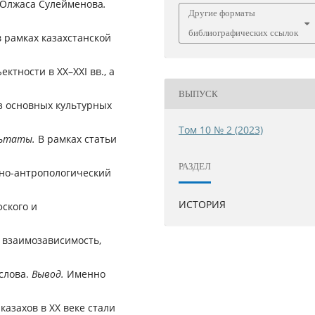
я Олжаса Сулейменова
.
Другие форматы
библиографических ссылок
 рамках казахстанской
тности в XX–XXI вв., а
ВЫПУСК
з основных культурных
Том 10 № 2 (2023)
льтаты.
В рамках статьи
РАЗДЕЛ
ьно-антропологический
ИСТОРИЯ
ского и
 взаимозависимость,
слова.
Вывод.
Именно
азахов в ХХ веке стали