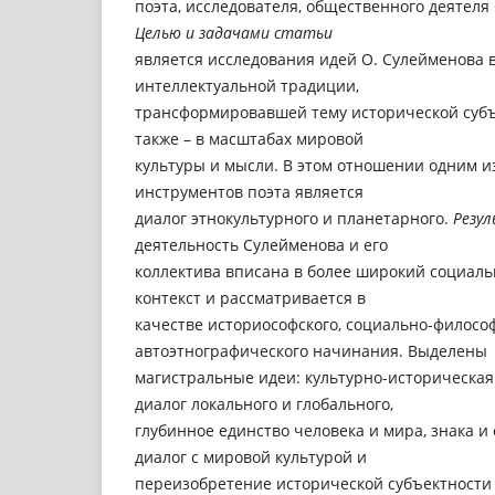
поэта, исследователя, общественного деятел
Целью и задачами статьи
является исследования идей О. Сулейменова в
интеллектуальной традиции,
трансформировавшей тему исторической субъек
также – в масштабах мировой
культуры и мысли. В этом отношении одним и
инструментов поэта является
диалог этнокультурного и планетарного.
Резу
деятельность Сулейменова и его
коллектива вписана в более широкий социал
контекст и рассматривается в
качестве историософского, социально-философ
автоэтнографического начинания. Выделены
магистральные идеи: культурно-историческая
диалог локального и глобального,
глубинное единство человека и мира, знака и 
диалог с мировой культурой и
переизобретение исторической субъектности к