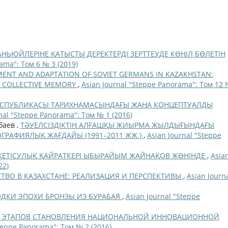
АНЬЮЙЛЕРІНЕ ҚАТЫСТЫ ДЕРЕКТЕРДІ ЗЕРТТЕУДЕ КӨҢІЛ БӨЛЕТІН
ama": Том 6 № 3 (2019)
MENT AND ADAPTATION OF SOVIET GERMANS IN KAZAKHSTAN:
D COLLECTIVE MEMORY
,
Asian Journal "Steppe Panorama": Том 12 
ЕСПУБЛИКАСЫ ТАРИХНАМАСЫНДАҒЫ ЖАҢА КОНЦЕПТУАЛДЫ
nal "Steppe Panorama": Том № 1 (2016)
баев ,
ТӘУЕЛСІЗДІКТІҢ АЛҒАШҚЫ ЖИЫРМА ЖЫЛДЫҒЫНДАҒЫ
ГРАФИЯЛЫҚ ЖАҒДАЙЫ (1991–2011 ЖЖ.)
,
Asian Journal "Steppe
ЕТІСУЛЫҚ ҚАЙРАТКЕРІ ЫБЫРАЙЫМ ЖАЙНАҚОВ ЖӨНІНДЕ
,
Asia
22)
ТВО В КАЗАХСТАНЕ: РЕАЛИЗАЦИЯ И ПЕРСПЕКТИВЫ
,
Asian Journ
ДКИ ЭПОХИ БРОНЗЫ ИЗ БУРАБАЯ
,
Asian Journal "Steppe
И ЭТАПОВ СТАНОВЛЕНИЯ НАЦИОНАЛЬНОЙ ИННОВАЦИОННОЙ
Steppe Panorama": Том № 2 (2016)