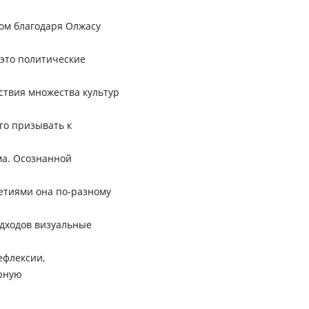
гом благодаря Олжасу
 это политические
ствия множества культур
го призывать к
ма. Осознанной
етиями она по-разному
одходов визуальные
ефлексии,
арную