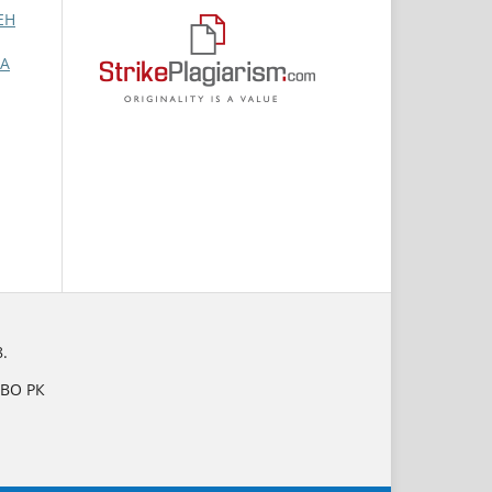
ЕН
А
.
НВО РК