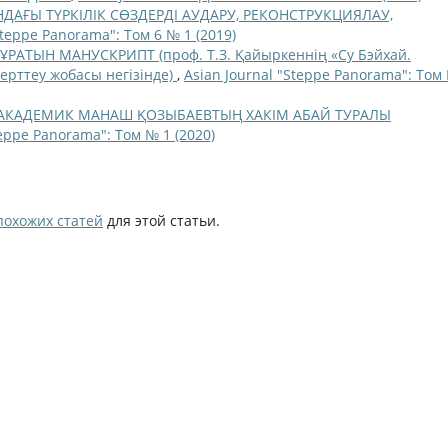
ҒЫ ТҮРКІЛІК СӨЗДЕРДІ АУДАРУ, РЕКОНСТРУКЦИЯЛАУ,
Steppe Panorama": Том 6 № 1 (2019)
АТЫН МАНУСКРИПТ (проф. Т.З. Қайыркеннің «Су Бэйхай.
рттеу жобасы негізінде)
,
Asian Journal "Steppe Panorama": Том
АКАДЕМИК МАНАШ ҚОЗЫБАЕВТЫҢ ХАКІМ АБАЙ ТУРАЛЫ
teppe Panorama": Том № 1 (2020)
похожих статей
для этой статьи.