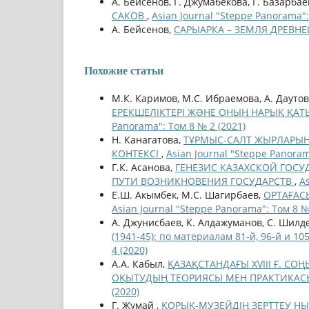
A. Бейсенов, Г. Джумабекова, Г. Базарбае
САКОВ
,
Asian Journal "Steppe Panorama":
А. Бейсенов,
САРЫАРКА – ЗЕМЛЯ ДРЕВН
Похожие статьи
М.К. Каримов, М.С. Ибраемова, А. Даутов
ЕРЕКШЕЛІКТЕРІ ЖƏНЕ ОНЫҢ НАРЫҚ ҚАТЫНА
Panorama": Том 8 № 2 (2021)
Н. Канагатова,
ТҰРМЫС-САЛТ ЖЫРЛАРЫН
КОНТЕКСІ
,
Asian Journal "Steppe Panoram
Г.К. Асанова,
ГЕНЕЗИС КАЗАХСКОЙ ГОС
ПУТИ ВОЗНИКНОВЕНИЯ ГОСУДАРСТВ
,
A
Е.Ш. Акымбек, М.С. Шагирбаев,
ОРТАҒАС
Asian Journal "Steppe Panorama": Том 8 №
А. Джунисбаев, К. Алдажуманов, С. Шилд
(1941-45): по материалам 81-й, 96-й и 1
4 (2020)
А.А. Кабыл,
ҚАЗАҚСТАНДАҒЫ XVIII Ғ. С
ОҚЫТУДЫҢ ТЕОРИЯСЫ МЕН ПРАКТИКАС
(2020)
Г. Жумай ,
ҚОРЫҚ-МУЗЕЙДІҢ ЗЕРТТЕУ Н