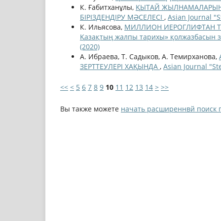
К. Ғабитханұлы,
ҚЫТАЙ ЖЫЛНАМАЛАРЫНДА
БІРІЗДЕНДІРУ МӘСЕЛЕСІ
,
Asian Journal "
К. Ильясова,
МИЛЛИОН ИЕРОГЛИФТАН ТҰР
Қазақтың жалпы тарихы» қолжазбасын зе
(2020)
А. Ибраева, Т. Садыков, А. Темирханова,
ЗЕРТТЕУЛЕРІ ХАҚЫНДА
,
Asian Journal "S
<<
<
5
6
7
8
9
10
11
12
13
14
>
>>
Вы также можете
начать расширеннвй поиск 