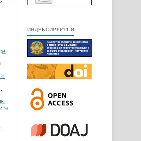
ХУ
ИНДЕКСИРУЕТСЯ
ppe
И
ГО
Ы
,
НЫ
ом №
4