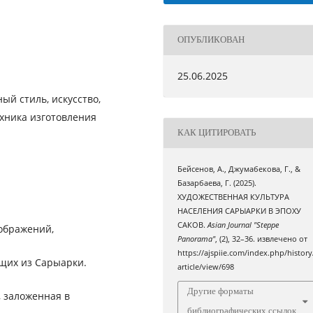
ОПУБЛИКОВАН
25.06.2025
ый стиль, искусство,
ехника изготовления
КАК ЦИТИРОВАТЬ
Бейсенов, А., Джумабекова, Г., &
Базарбаева, Г. (2025).
ХУДОЖЕСТВЕННАЯ КУЛЬТУРА
НАСЕЛЕНИЯ САРЫАРКИ В ЭПОХУ
САКОВ.
Asian Journal "Steppe
зображений,
Panorama"
, (2), 32–36. извлечено от
https://ajspiie.com/index.php/history
ящих из Сарыарки.
article/view/698
Другие форматы
 заложенная в
библиографических ссылок