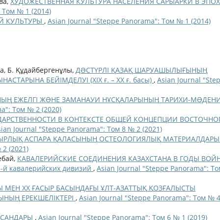
ва,
ХУДОЖЕСТВЕННАЯ КУЛЬТУРА НАСЕЛЕНИЯ САРЫАРКИ В ЭПО
 Том № 1 (2014)
ЕЙ КУЛЬТУРЫ
,
Asian Journal "Steppe Panorama": Том № 1 (2014)
а, Б. Құдайбергенұлы,
ДƏСТҮРЛІ ҚАЗАҚ ШАРУАШЫЛЫҒЫНЫҢ
СТАРЫНА БЕЙІМДЕЛУІ (ХІХ ғ. – ХХ ғ. басы)
,
Asian Journal "Ste
ЫҢ ЕЖЕЛГІ ЖƏНЕ ЗАМАНАУИ НҰСҚАЛАРЫНЫҢ ТАРИХИ-МƏДЕН
a": Том № 2 (2020)
УДАРСТВЕННОСТИ В КОНТЕКСТЕ ОБЩЕЙ КОНЦЕПЦИИ ВОСТОЧНО
sian Journal "Steppe Panorama": Том 8 № 2 (2021)
ЫРЛЫҚ АСПАРА ҚАЛАСЫНЫҢ ОСТЕОЛОГИЯЛЫҚ МАТЕРИАЛДАР
 2 (2021)
ебай,
КАВАЛЕРИЙСКИЕ СОЕДИНЕНИЯ КАЗАХСТАНА В ГОДЫ ВОЙ
05-й кавалерийских дивизий
,
Asian Journal "Steppe Panorama": Т
ОҢЫ МЕН XX ҒАСЫР БАСЫНДАҒЫ ҰЛТ-АЗАТТЫҚ ҚОЗҒАЛЫСТЫ
ЫНЫҢ ЕРЕКШЕЛІКТЕРІ
,
Asian Journal "Steppe Panorama": Том № 
ЫСАНДАРЫ
,
Asian Journal "Steppe Panorama": Том 6 № 1 (2019)