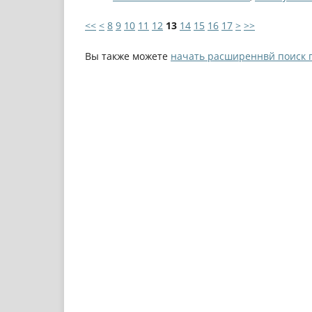
<<
<
8
9
10
11
12
13
14
15
16
17
>
>>
Вы также можете
начать расширеннвй поиск 