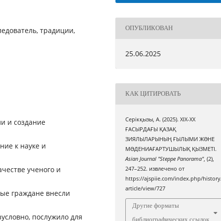
ОПУБЛИКОВАН
ледователь, традиции,
25.06.2025
КАК ЦИТИРОВАТЬ
Серікқызы, А. (2025). ХІХ-ХХ
ли и создание
ҒАСЫРДАҒЫ ҚАЗАҚ
ЗИЯЛЫЛАРЫНЫҢ ҒЫЛЫМИ ЖƏНЕ
ие к науке и
МƏДЕНИАҒАРТУШЫЛЫҚ ҚЫЗМЕТІ.
Asian Journal "Steppe Panorama"
, (2),
ачестве ученого и
247–252. извлечено от
https://ajspiie.com/index.php/history
article/view/727
ные граждане внесли
Другие форматы
зусловно, послужило для
библиографических ссылок