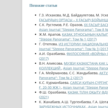
Похожие статьи
Г.З. Искакова, М.Д. Байдаулетова, М. Ус
ҒАСЫРДЫҢ ОРТАСЫ – X ҒАСЫР) БОЙЫНША
С.К. Рустемов, Р.Е. Оразов,
ХХ ҒАСЫР Б
Asian Journal "Steppe Panorama": Том 8 №
Ж.М. Арапов,
ҚАЗАҚ ЭТНОСЫНЫҢ ҚАЛЫ
"Steppe Panorama": Том № 1 (2017)
Г. Отепова,
ИЗ ИСТОРИИ НАЦИОНАЛЬНОЙ
Journal "Steppe Panorama": Том № 3 (2017
А.И. Оразбаева,
ФИЛОСОФИЯ «ВОЙНЫ» 
(2017)
В.Н. Алиясова,
МУЗЕИ КАЗАХСТАНА КАК
КОЛЛЕКЦИЙ
,
Asian Journal "Steppe Pano
Г.А. Мейрманова, С.С. Жандыбаева,
АКТ
Panorama": Том № 2 (2017)
К.С. Курманбаева,
САЯСИ ҚУҒЫН-СҮРГІН
Ғ. 20-30 ЖЖ.)
,
Asian Journal "Steppe Pano
Ф.Ш. Оразбаева,
ҚАЗАҚ ТІЛІН ОҚЫТУ ƏД
(2021)
К. Жанабаев, А.Ш. Тургенбаева, Г.А. Шот
ЗАРУБЕЖНЫХ ИСТОЧНИКАХ
,
Asian Journ