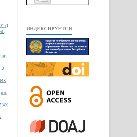
017)
ИНДЕКСИРУЕТСЯ
СЫ
,
ian
 3
КИХ
eppe
(ХХ
2