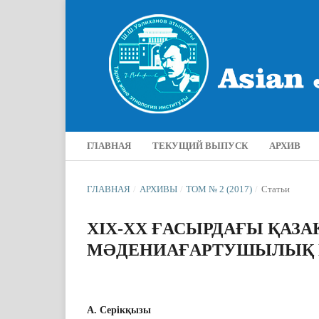
ГЛАВНАЯ
ТЕКУЩИЙ ВЫПУСК
АРХИВ
ГЛАВНАЯ
/
АРХИВЫ
/
ТОМ № 2 (2017)
/
Статьи
ХІХ-ХХ ҒАСЫРДАҒЫ ҚА
МƏДЕНИАҒАРТУШЫЛЫҚ 
А. Серікқызы