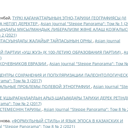
кенбай,
ТҮРКІ ҚАҒАНАТТАРЫНЫҢ ЭТНО-ТАРИХИ ГЕОГРАФИЯСЫ (VI
 НЕГІЗГІ ДЕРЕКТЕР
,
Asian Journal "Steppe Panorama": Том № 1 (2
АСЫНДАҒЫ МҰСЫЛМАНДЫҚ ЛИБЕРАЛИЗМ ЖƏНЕ АЛАШ ҚОЗҒАЛЫ
 2 (2021)
ПТАСУЫНДАҒЫ ЖАЛАЙЫР ТАЙПАСЫНЫҢ ОРНЫ
,
Asian Journal
 ПАРТИИ «УШ ЖУЗ» (К 100-ЛЕТИЮ ОБРАЗОВАНИЯ ПАРТИИ)
,
As
)
КОЧЕВНИКОВ ЕВРАЗИИ
,
Asian Journal "Steppe Panorama": Том №
 ЦЕНТРЫ СОХРАНЕНИЯ И ПОПУЛЯРИЗАЦИИ ПАЛЕОНТОЛОГИЧЕС
rama": Том № 3 (2017)
УАЛЬНЫЕ ПРОБЛЕМЫ ПОЛЕВОЙ ЭТНОГРАФИИ
,
Asian Journal "St
ГЕ ҰШЫРАҒАНДАРДЫҢ АРЫЗ-ШАҒЫМДАРЫ ТАРИХИ ДЕРЕК РЕТІНДЕ
rama": Том № 2 (2017)
ІСТЕМЕСІНІҢ ТАРИХЫ
,
Asian Journal "Steppe Panorama": Том 8 № 
анова,
«ФОРМУЛЬНЫЙ СТИЛЬ» И ЯЗЫК ЭПОСА В КАЗАХСКИХ И
al "Steppe Panorama": Том 8 № 2 (2021)