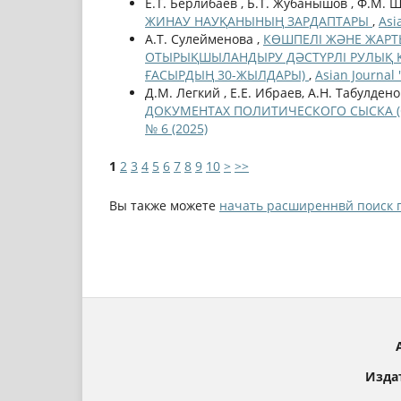
Е.Т. Берлибаев , Б.Т. Жубанышов , Ф.М.
ЖИНАУ НАУҚАНЫНЫҢ ЗАРДАПТАРЫ
,
Asi
А.Т. Сулейменова ,
КӨШПЕЛІ ЖӘНЕ ЖАР
ОТЫРЫҚШЫЛАНДЫРУ ДӘСТҮРЛІ РУЛЫҚ Қ
ҒАСЫРДЫҢ 30-ЖЫЛДАРЫ)
,
Asian Journal
Д.М. Легкий , Е.Е. Ибраев, А.Н. Табулдено
ДОКУМЕНТАХ ПОЛИТИЧЕСКОГО СЫСКА (ОР
№ 6 (2025)
1
2
3
4
5
6
7
8
9
10
>
>>
Вы также можете
начать расширеннвй поиск 
Изда