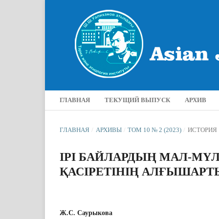
ГЛАВНАЯ
ТЕКУЩИЙ ВЫПУСК
АРХИВ
ГЛАВНАЯ
/
АРХИВЫ
/
ТОМ 10 № 2 (2023)
/
ИСТОРИЯ
ІРІ БАЙЛАРДЫҢ МАЛ-МҮ
ҚАСІРЕТІНІҢ АЛҒЫШАРТ
Ж.С. Саурыкова