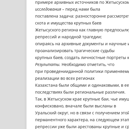
примере архивных источников по Жетысуском
исследования
– перед нами была
поставлена задача: разносторонне рассмотре
скота и имущества крупных баев
Жетысуского региона как главную предпосылк
репрессий и народной трагедии;
опираясь на архивные документы и научные 
проанализировать трагические судьбы
крупных баев, создать личностные портреты 
Результаты.
Необходимо отметить, что
при проведенииданной политики применяем
реализации во всех регионах
Казахстана были общими и одинаковыми, в е
последствиях были региональные различия.
Так, в Жетысуском крае крупные баи, чье иму
конфисковано, вначале были высланы в
Уральский округ, но в связи с получением эт
перманентного характера, на следующем эта
репрессии уже были арестованы крупные и ср