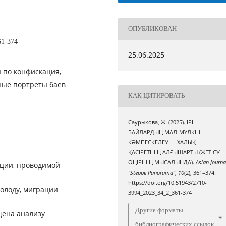
ОПУБЛИКОВАН
61-374
25.06.2025
 по конфискация,
ные портреты баев
КАК ЦИТИРОВАТЬ
Саурыкова, Ж. (2025). ІРІ
БАЙЛАРДЫҢ МАЛ-МҮЛКІН
КӘМПЕСКЕЛЕУ — ХАЛЫҚ
ҚАСІРЕТІНІҢ АЛҒЫШАРТЫ (ЖЕТІСУ
ӨҢІРІНІҢ МЫСАЛЫНДА).
Asian Journa
ации, проводимой
"Steppe Panorama"
,
10
(2), 361–374.
https://doi.org/10.51943/2710-
голоду, миграции
3994_2023_34_2_361-374
Другие форматы
щена анализу
библиографических ссылок