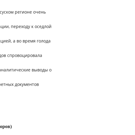
уском регионе очень
ции, переходу к оседлой
цией, а во время голода
дов спровоцировала
аналитические выводы о
ретных документов
торов)