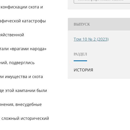
 конфискации скота и
афической катастрофы
ВЫПУСК
зяйственной
Том 10 № 2 (2023)
стали «врагами народа»
РАЗДЕЛ
ний, подверглись
ИСТОРИЯ
ии имущества и скота
оде этой кампании были
инения, внесудебные
т сложный исторический