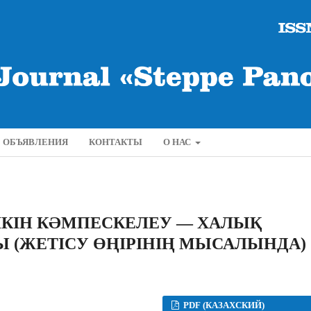
ОБЪЯВЛЕНИЯ
КОНТАКТЫ
О НАС
ЛКІН КӘМПЕСКЕЛЕУ — ХАЛЫҚ
Ы (ЖЕТІСУ ӨҢІРІНІҢ МЫСАЛЫНДА)
PDF (КАЗАХСКИЙ)