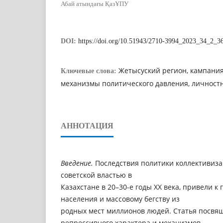
Абай атындағы ҚазҰПУ
DOI:
https://doi.org/10.51943/2710-3994_2023_34_2_3
Жетысуский регион, кампания
Ключевые слова:
механизмы политического давления, личност
АННОТАЦИЯ
Введение.
Последствия политики коллективиз
советской властью в
Казахстане в 20–30-е годы ХХ века, привели к 
населения и массовому бегству из
родных мест миллионов людей. Статья посвя
репрессивного характера и механизмов