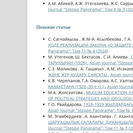
А.М. Абикей, А.Ж. Утегалиева, Ж.С. Саур
Journal "Steppe Panorama": Том 8 № 3 (20
Похожие статьи
С. Сагнайкызы , Ж.М-А. Асылбекова , Г.А
ХОДЕ РЕАЛИЗАЦИИ ЗАКОНА «О ЗАЩИТ
Panorama": Том 11 № 4 (2024)
М. Утегенов, Ш. Бектасов , С.И. Алиева ,
ТАРИХЫНАН (1928)
,
Asian Journal "Stepp
С.З. Маликова , А. Ташағыл , А.М. Исакае
ЖӘНЕ ЖЕР АУДАРУ САЯСАТЫ
,
Asian Jour
К.В. Черепанов, Г.А. Омарова, А.С. Уалта
КАЗАХСТАНА (1920–30-е гг.)
,
Asian Journa
М.А. Жолсеитова ,
MUSLIM EDUCATION SYS
OF POLITICAL STRATEGIES AND IDEOLOGI
Г.О. Рвайдарова,
1928-1929 ЖЫЛДАРДАҒ
Asian Journal "Steppe Panorama": Том № 1
М. Эгамбердиев , А. Ахантаева , Г. Ахант
ШАРУАШЫЛЫҚ САЛАЛАРЫ: ДИҚАНШЫЛЫҚ, М
Journal "Steppe Panorama": Том 11 № 3 (2