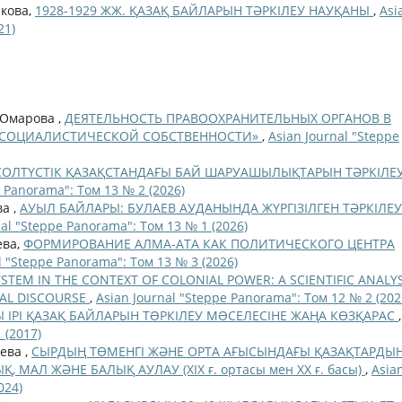
ыкова,
1928-1929 ЖЖ. ҚАЗАҚ БАЙЛАРЫН ТӘРКІЛЕУ НАУҚАНЫ
,
Asi
21)
. Омарова ,
ДЕЯТЕЛЬНОСТЬ ПРАВООХРАНИТЕЛЬНЫХ ОРГАНОВ В
Е СОЦИАЛИСТИЧЕСКОЙ СОБСТВЕННОСТИ»
,
Asian Journal "Steppe
СОЛТҮСТІК ҚАЗАҚСТАНДАҒЫ БАЙ ШАРУАШЫЛЫҚТАРЫН ТӘРКІЛЕ
e Panorama": Том 13 № 2 (2026)
ва ,
АУЫЛ БАЙЛАРЫ: БУЛАЕВ АУДАНЫНДА ЖҮРГІЗІЛГЕН ТӘРКІЛЕУ
nal "Steppe Panorama": Том 13 № 1 (2026)
ева,
ФОРМИРОВАНИЕ АЛМА-АТА КАК ПОЛИТИЧЕСКОГО ЦЕНТРА
l "Steppe Panorama": Том 13 № 3 (2026)
TEM IN THE CONTEXT OF COLONIAL POWER: A SCIENTIFIC ANALYS
CAL DISCOURSE
,
Asian Journal "Steppe Panorama": Том 12 № 2 (202
Ы ІРІ ҚАЗАҚ БАЙЛАРЫН ТƏРКІЛЕУ МƏСЕЛЕСІНЕ ЖАҢА КӨЗҚАРАС
,
 (2017)
аева ,
СЫРДЫҢ ТӨМЕНГІ ЖӘНЕ ОРТА АҒЫСЫНДАҒЫ ҚАЗАҚТАРДЫ
АЛ ЖӘНЕ БАЛЫҚ АУЛАУ (ХIХ ғ. ортасы мен ХХ ғ. басы)
,
Asia
024)