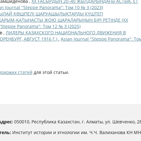
 Шамшиденова ,
ХХ ҒАСЫРДЫҢ 20–40 ЖЫЛДАРЫНДАҒЫ АСТЫҚ, ЕТ
an Journal "Steppe Panorama": Том 10 № 3 (2023)
ТЫЛАЙ КӨШПЕЛІ ШАРУАШЫЛЫҚТАРДЫ КҮШТЕП
АРЫМ-ҚАТЫНАСТЫ ЖОЮ ШАРАЛАРЫНЫҢ БІРІ РЕТІНДЕ (ХХ
 "Steppe Panorama": Том 12 № 3 (2025)
в ,
ЛИДЕРЫ КАЗАХСКОГО НАЦИОНАЛЬНОГО ДВИЖЕНИЯ В
ЕНБУРГ, АВГУСТ 1916 Г.)
,
Asian Journal "Steppe Panorama": То
похожих статей
для этой статьи.
Адрес:
050010, Республика Казахстан, г. Алматы, ул. Шевченко, 28
тель:
Институт истории и этнологии им. Ч.Ч. Валиханова КН М