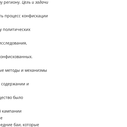
у региону.
Цель и задачи
ть процесс конфискации
у политических
исследования,
конфискованных.
ые методы и механизмы
е содержании и
щество было
ой кампании
пе
едние баи, которые