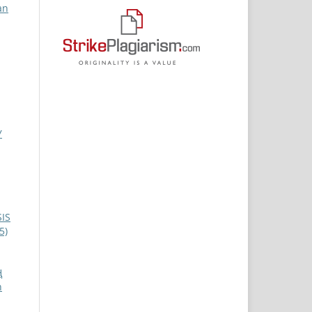
an
У
IS
5)
Ң
n