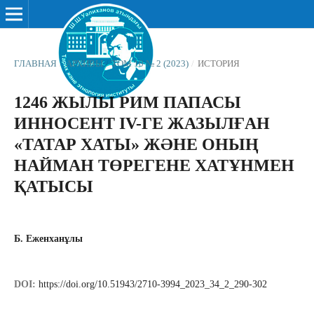
ГЛАВНАЯ
/
АРХИВЫ
/
ТОМ 10 № 2 (2023)
/
ИСТОРИЯ
1246 ЖЫЛЫ РИМ ПАПАСЫ
ИННОСЕНТ IV-ГЕ ЖАЗЫЛҒАН
«ТАТАР ХАТЫ» ЖӘНЕ ОНЫҢ
НАЙМАН ТӨРЕГЕНЕ ХАТҰНМЕН
ҚАТЫСЫ
Б. Еженханұлы
DOI:
https://doi.org/10.51943/2710-3994_2023_34_2_290-302