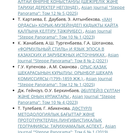
АЛТАЙ ӨҢІРІНЕ ҚОНЫСТАНУЫ (ШЕЖІРЕЛІК ЖӘНЕ
ТАРИХИ ДЕРЕКТЕР НЕГІЗІНДЕ)
,
Asian Journal "Steppe
Panorama": Том 12 № 5 (2025)
Т. Картаева, Е. Даубаев, Э. Алтынбекова,
«ХАН
ОРДАСЫ» ҚОРЫҚ-МУЗЕЙIНДЕГI ҚҰДЫҚТЫ ҚАЙТА
ҚАЛПЫНА КЕЛТIРУ ТӘЖІРИБЕСІ
,
Asian Journal
"Steppe Panorama": Том 10 № 1 (2023)
К. Жанабаев, А.Ш. Тургенбаева, Г.А. Шотанова,
«ФОРМУЛЬНЫЙ СТИЛЬ» И ЯЗЫК ЭПОСА В
КАЗАХСКИХ И ЗАРУБЕЖНЫХ ИСТОЧНИКАХ
,
Asian
Journal "Steppe Panorama": Том 8 № 2 (2021)
Г.У. Купенова , А.М. Сманова ,
ОРЫС-ҚАЗАҚ
ШЕКАРАСЫНЫҢ ҚҰРЫЛУЫ: ОРЫНБОР ШЕКАРА
КОМИССИЯСЫ (1799–1859 ЖЖ.)
,
Asian Journal
"Steppe Panorama": Том 12 № 1 (2025)
Дж. Гейноуз, О.У. Беркинбаев,
ӘБІЛПЕЙІЗ СҰЛТАН
ЖӘНЕ ОНЫҢ ҰРПАҚТАРЫ
,
Asian Journal "Steppe
Panorama": Том 10 № 4 (2023)
Т. Тулебаев, Г. Абикенова,
ДƏСТҮРЛІ
МЕТОДОЛОГИЯЛЫҚ БАҒЫТТАР ЖƏНЕ
ПРОТОТҮРІКТЕРДІҢ ЛИНГИВИСТИКАЛЫҚ
ГЕОГРАФИЯСЫ: ТАРИХНАМАЛЫҚ АСПЕКТ
,
Asian
Journal "Steppe Panorama": Том 6 № 1 (2019)