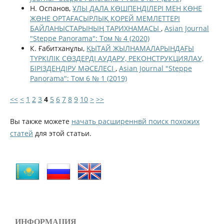
Н. Оспанов,
ҰЛЫ ДАЛА КӨШПЕНДІЛЕРІ МЕН КӨНЕ
ЖƏНЕ ОРТАҒАСЫРЛЫҚ КОРЕЙ МЕМЛЕТТЕРІ
БАЙЛАНЫСТАРЫНЫҢ ТАРИХНАМАСЫ
,
Asian Journal
"Steppe Panorama": Том № 4 (2020)
К. Ғабитханұлы,
ҚЫТАЙ ЖЫЛНАМАЛАРЫНДАҒЫ
ТҮРКІЛІК СӨЗДЕРДІ АУДАРУ, РЕКОНСТРУКЦИЯЛАУ,
БІРІЗДЕНДІРУ МӘСЕЛЕСІ
,
Asian Journal "Steppe
Panorama": Том 6 № 1 (2019)
<<
<
1
2
3
4
5
6
7
8
9
10
>
>>
Вы также можете
начать расширеннвй поиск похожих
статей
для этой статьи.
ИНФОРМАЦИЯ