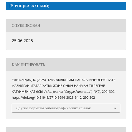
PDF (КАЗАХСКИЙ)
ОПУБЛИКОВАН
25.06.2025
КАК ЦИТИРОВАТЬ
Еженханұлы, Б. (2025). 1246 ЖЫЛЫ РИМ ПАПАСЫ ИННОСЕНТ IV-ГЕ
ЖАЗЫЛҒАН «ТАТАР ХАТЫ» ЖӘНЕ ОНЫҢ НАЙМАН ТӨРЕГЕНЕ
ХАТҰНМЕН ҚАТЫСЫ.
Asian Journal "Steppe Panorama"
,
10
(2), 290–302.
https://doi.org/10.51943/2710-3994_2023_34_2_290-302
Другие форматы библиографических ссылок