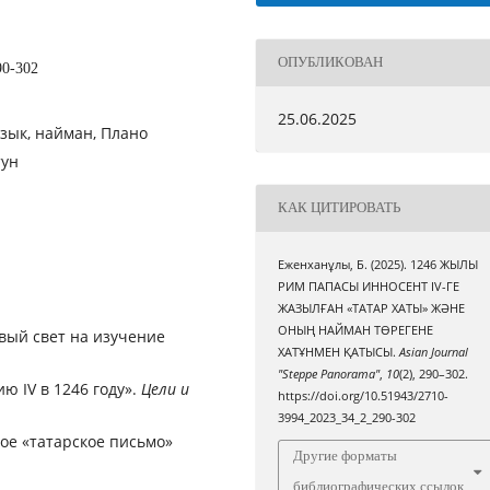
ОПУБЛИКОВАН
90-302
25.06.2025
зык, найман, Плано
тун
КАК ЦИТИРОВАТЬ
Еженханұлы, Б. (2025). 1246 ЖЫЛЫ
РИМ ПАПАСЫ ИННОСЕНТ IV-ГЕ
ЖАЗЫЛҒАН «ТАТАР ХАТЫ» ЖӘНЕ
ОНЫҢ НАЙМАН ТӨРЕГЕНЕ
вый свет на изучение
ХАТҰНМЕН ҚАТЫСЫ.
Asian Journal
"Steppe Panorama"
,
10
(2), 290–302.
ю IV в 1246 году».
Цели и
https://doi.org/10.51943/2710-
3994_2023_34_2_290-302
ое «татарское письмо»
Другие форматы
библиографических ссылок