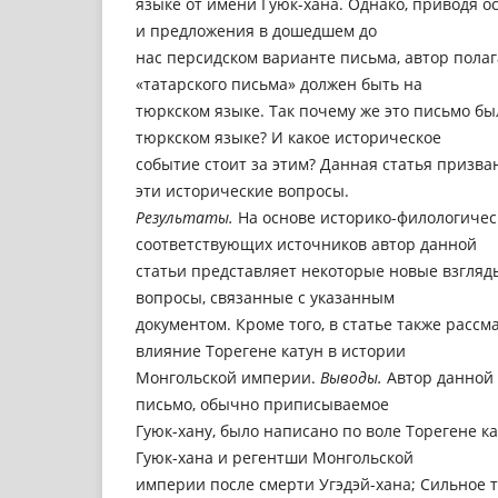
языке от имени Гуюк-хана. Однако, приводя о
и предложения в дошедшем до
нас персидском варианте письма, автор полаг
«татарского письма» должен быть на
тюркском языке. Так почему же это письмо бы
тюркском языке? И какое историческое
событие стоит за этим? Данная статья призва
эти исторические вопросы.
Результаты.
На основе историко-филологичес
соответствующих источников автор данной
статьи представляет некоторые новые взгляд
вопросы, связанные с указанным
документом. Кроме того, в статье также рассм
влияние Торегене катун в истории
Монгольской империи.
Выводы.
Автор данной 
письмо, обычно приписываемое
Гуюк-хану, было написано по воле Торегене к
Гуюк-хана и регентши Монгольской
империи после смерти Угэдэй-хана; Сильное 