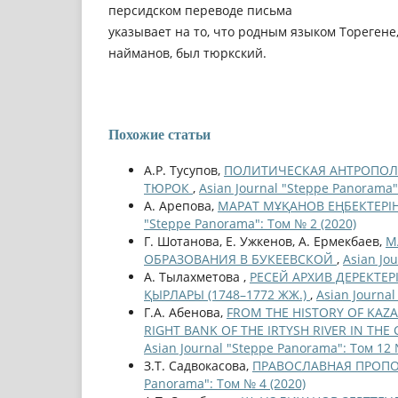
персидском переводе письма
указывает на то, что родным языком Торегене
найманов, был тюркский.
Похожие статьи
А.Р. Тусупов,
ПОЛИТИЧЕСКАЯ АНТРОПОЛ
ТЮРОК
,
Asian Journal "Steppe Panorama"
А. Арепова,
МАРАТ МҰҚАНОВ ЕҢБЕКТЕРІ
"Steppe Panorama": Том № 2 (2020)
Г. Шотанова, Е. Ужкенов, А. Ермекбаев,
М
ОБРАЗОВАНИЯ В БУКЕЕВСКОЙ
,
Asian Jo
А. Тылахметова ,
РЕСЕЙ АРХИВ ДЕРЕКТЕ
ҚЫРЛАРЫ (1748–1772 ЖЖ.)
,
Asian Journal
Г.А. Абенова,
FROM THE HISTORY OF KAZ
RIGHT BANK OF THE IRTYSH RIVER IN TH
Asian Journal "Steppe Panorama": Том 12 
З.Т. Садвокасова,
ПРАВОСЛАВНАЯ ПРОПОВЕ
Panorama": Том № 4 (2020)