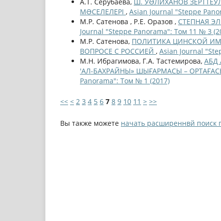
А.Т. Серубаева,
Ш. УƏЛИХАНОВ ЗЕРТТЕУ
МƏСЕЛЕЛЕРІ
,
Asian Journal "Steppe Pano
М.Р. Сатенова , Р.Е. Оразов ,
СТЕПНАЯ ЭЛ
Journal "Steppe Panorama": Том 11 № 3 (2
М.Р. Сатенова,
ПОЛИТИКА ЦИНСКОЙ ИМП
ВОПРОСЕ С РОССИЕЙ
,
Asian Journal "St
М.Н. Ибрагимова, Г.А. Тастемирова,
АБД 
'АЛ-БАХРАЙНЫ» ШЫҒАРМАСЫ – ОРТАҒАС
Panorama": Том № 1 (2017)
<<
<
2
3
4
5
6
7
8
9
10
11
>
>>
Вы также можете
начать расширеннвй поиск 