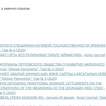
, а именно языком
ОГИЯ И СПЕЦИФИКА КОЧЕВОЙ ГОСУДАРСТВЕННОСТИ ДРЕВНИХ
: Том № 4 (2020)
НДЕГІ ОРТА ЖҮЗ РУЛАРЫНЫҢ ТАРАЛУ АЙМАҚТАРЫ
,
Asian Journal
АТЕРИАЛЫ ПЕТРОВСКОГО ОБЩЕСТВА О РАЗВИТИЕ НАРОДНОГО
urnal "Steppe Panorama": Том № 3 (2020)
РІНДЕГІ АБЫЛАЙ ХАННЫҢ ІШКІ ЖƏНЕ СЫРТҚЫ САЯСАТЫНЫҢ КЕЙБ
 "Steppe Panorama": Том № 3 (2020)
AKHS DEFENDING TRADITIONAL NOMADIC SETTLEMENTS ON THE
E CONDITIONS OF THE WEAKENING OF THE DZUNGARS (MID-1750S)
,
№ 5 (2025)
ДЬ СРЕДИ КАЗАХОВ (XIX - начало XX веков)
,
Asian Journal "St