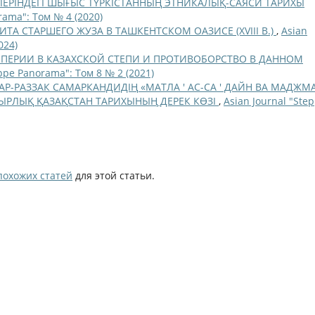
ЛЕРІНДЕГІ ШЫҒЫС ТҮРКІСТАННЫҢ ЭТНИКАЛЫҚ-САЯСИ ТАРИХЫ
rama": Том № 4 (2020)
ИТА СТАРШЕГО ЖУЗА В ТАШКЕНТСКОМ ОАЗИСЕ (XVIII В.)
,
Asian
024)
ЕРИИ В КАЗАХСКОЙ СТЕПИ И ПРОТИВОБОРСТВО В ДАННОМ
eppe Panorama": Том 8 № 2 (2021)
АР-РАЗЗАК САМАРКАНДИДІҢ «МАТЛА ' АС-СА ' ДАЙН ВА МАДЖМ
ЫРЛЫҚ ҚАЗАҚСТАН ТАРИХЫНЫҢ ДЕРЕК КӨЗІ
,
Asian Journal "Ste
похожих статей
для этой статьи.