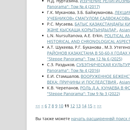
Н.Д. Нуртазина,
ИЗУЧЕНИЕ РЕЛИГИОЗНЫ
Panorama": Том № 4 (2017)
Г.К. Муканова, З.Б. Байжуманова,
ЛЕКЦИЯ
УЧЕБНИКОВ» СМАГУЛОМ САДВОКАСО
Р.С. Мусаева,
БАТЫС ҚАЗАҚСТАНДАҒЫ ҚИ
ЖӘНЕ ҚЫСҚАША ҚОРЫТЫНДЫЛАР
,
Asian
L.N. Nursultanova, A.E. Erkin,
POLITICAL 
HISTORICAL AND CHRONOLOGICAL ASPEC
А.Т. Шукеева, Р.Г. Буканова , М.З. Утеген
РАЙОНОВ КАЗАХСТАНА В 50-60-Х ГОДАХ
"Steppe Panorama": Том 12 № 6 (2025)
С.З. Раздыков,
СУБЭТНИЧЕСКАЯ КУЛЬТУР
Panorama": Том № 4 (2016)
Е.И. Стамшалов,
ВООРУЖЕННОЕ БЕЖЕНСТ
ВЕКА: ПРИЧИНЫ И ПОСЛЕДСТВИЯ
,
Asian
К.В. Черепанов,
РОЛЬ Д.А. КУНАЕВА В
"Steppe Panorama": Том 9 № 3 (2022)
<<
<
6
7
8
9
10
11
12
13
14
15
>
>>
Вы также можете
начать расширеннвй поиск 