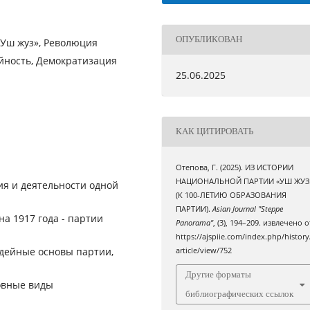
ОПУБЛИКОВАН
«Уш жуз», Революция
ийность, Демократизация
25.06.2025
КАК ЦИТИРОВАТЬ
Отепова, Г. (2025). ИЗ ИСТОРИИ
НАЦИОНАЛЬНОЙ ПАРТИИ «УШ ЖУЗ
ия и деятельности одной
(К 100-ЛЕТИЮ ОБРАЗОВАНИЯ
ПАРТИИ).
Asian Journal "Steppe
а 1917 года - партии
Panorama"
, (3), 194–209. извлечено о
https://ajspiie.com/index.php/history
идейные основы партии,
article/view/752
Другие форматы
овные виды
библиографических ссылок