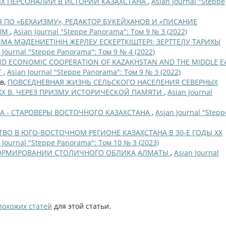
Х ПЕРСОНАЛИЙ В ИСТОРИИ КАЗАХСТАНА
,
Asian Journal "Steppe
 ПО «БЕХАИЗМУ», РЕДАКТОР БУКЕЙХАНОВ И «ПИСАНИЕ
ВЫМ
,
Asian Journal "Steppe Panorama": Том 9 № 3 (2022)
МА МӘДЕНИЕТІНІҢ ЖЕРЛЕУ ЕСКЕРТКІШТЕРІ: ЗЕРТТЕЛУ ТАРИХЫ
 Journal "Steppe Panorama": Том 9 № 4 (2022)
AND ECONOMIC COOPERATION OF KAZAKHSTAN AND THE MIDDLE E
T
,
Asian Journal "Steppe Panorama": Том 9 № 3 (2022)
ов,
ПОВСЕДНЕВНАЯ ЖИЗНЬ СЕЛЬСКОГО НАСЕЛЕНИЯ СЕВЕРНЫХ
 ХХ В. ЧЕРЕЗ ПРИЗМУ ИСТОРИЧЕСКОЙ ПАМЯТИ
,
Asian Journal
А - СТАРОВЕРЫ ВОСТОЧНОГО КАЗАХСТАНА
,
Asian Journal "Stepp
ВО В ЮГО-ВОСТОЧНОМ РЕГИОНЕ КАЗАХСТАНА В 30-Е ГОДЫ XX
 Journal "Steppe Panorama": Том 10 № 3 (2023)
 ФОРМИРОВАНИИ СТОЛИЧНОГО ОБЛИКА АЛМАТЫ
,
Asian Journal
похожих статей
для этой статьи.