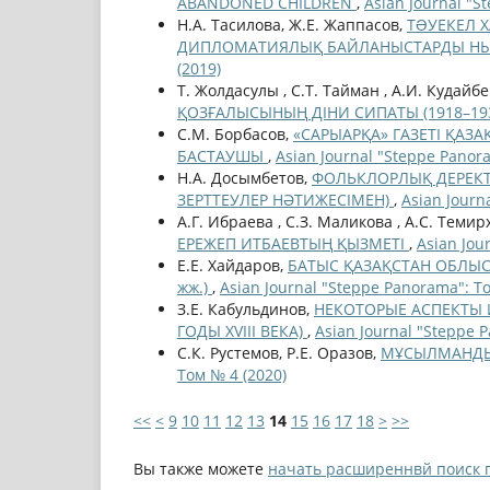
ABANDONED CHILDREN
,
Asian Journal "S
Н.А. Тасилова, Ж.Е. Жаппасов,
ТƏУЕКЕЛ 
ДИПЛОМАТИЯЛЫҚ БАЙЛАНЫСТАРДЫ НЫ
(2019)
Т. Жолдасулы , С.Т. Тайман , А.И. Кудайб
ҚОЗҒАЛЫСЫНЫҢ ДІНИ СИПАТЫ (1918–19
С.М. Борбасов,
«САРЫАРҚА» ГАЗЕТІ ҚА
БАСТАУШЫ
,
Asian Journal "Steppe Panor
Н.А. Досымбетов,
ФОЛЬКЛОРЛЫҚ ДЕРЕКТЕ
ЗЕРТТЕУЛЕР НӘТИЖЕСІМЕН)
,
Asian Journ
А.Г. Ибраева , С.З. Маликова , А.С. Темир
ЕРЕЖЕП ИТБАЕВТЫҢ ҚЫЗМЕТІ
,
Asian Jou
Е.Е. Хайдаров,
БАТЫС ҚАЗАҚСТАН ОБЛЫ
жж.)
,
Asian Journal "Steppe Panorama": То
З.Е. Кабульдинов,
НЕКОТОРЫЕ АСПЕКТЫ 
ГОДЫ XVIII ВЕКА)
,
Asian Journal "Steppe 
С.К. Рустемов, Р.Е. Оразов,
МҰСЫЛМАНДЫ
Том № 4 (2020)
<<
<
9
10
11
12
13
14
15
16
17
18
>
>>
Вы также можете
начать расширеннвй поиск 