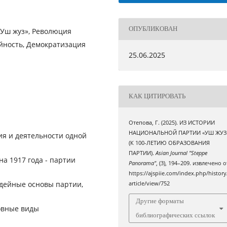
ОПУБЛИКОВАН
«Уш жуз», Революция
ийность, Демократизация
25.06.2025
КАК ЦИТИРОВАТЬ
Отепова, Г. (2025). ИЗ ИСТОРИИ
НАЦИОНАЛЬНОЙ ПАРТИИ «УШ ЖУЗ
ия и деятельности одной
(К 100-ЛЕТИЮ ОБРАЗОВАНИЯ
ПАРТИИ).
Asian Journal "Steppe
а 1917 года - партии
Panorama"
, (3), 194–209. извлечено о
https://ajspiie.com/index.php/history
идейные основы партии,
article/view/752
Другие форматы
овные виды
библиографических ссылок