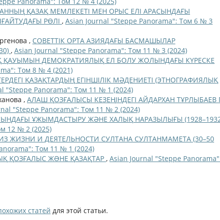
teppe Panorama": Том 12 № 4 (2025)
ХАННЫҢ ҚАЗАҚ МЕМЛЕКЕТІ МЕН ОРЫС ЕЛІ АРАСЫНДАҒЫ
ҒАЙТУДАҒЫ РӨЛІ
,
Asian Journal "Steppe Panorama": Том 6 № 3
ергенова ,
СОВЕТТІК ОРТА АЗИЯДАҒЫ БАСМАШЫЛАР
30)
,
Asian Journal "Steppe Panorama": Том 11 № 3 (2024)
ЗАҚ ҚАУЫМЫН ДЕМОКРАТИЯЛЫҚ ЕЛ БОЛУ ЖОЛЫНДАҒЫ КҮРЕСКЕ
ama": Том 8 № 4 (2021)
РДЕГІ ҚАЗАҚТАРДЫҢ ЕГІНШІЛІК МӘДЕНИЕТІ (ЭТНОГРАФИЯЛЫҚ
al "Steppe Panorama": Том 11 № 1 (2024)
ханова ,
АЛАШ ҚОЗҒАЛЫСЫ КЕЗЕҢІНДЕГІ АЙДАРХАН ТҰРЛЫБАЕВ 
rnal "Steppe Panorama": Том 11 № 2 (2024)
СЫНДАҒЫ ҰЖЫМДАСТЫРУ ЖӘНЕ ХАЛЫҚ НАРАЗЫЛЫҒЫ (1928–193
м 12 № 2 (2025)
ИЗ ЖИЗНИ И ДЕЯТЕЛЬНОСТИ СУЛТАНА СУЛТАНМАМЕТА (30–50
Panorama": Том 11 № 1 (2024)
Қ ҚОЗҒАЛЫС ЖƏНЕ ҚАЗАҚТАР
,
Asian Journal "Steppe Panorama"
похожих статей
для этой статьи.