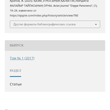
Арапов, Ж. (2025). ҚАЗАҚ ЭТНОСЫНЫҢ ҚАЛЫПТАСУЫНДАҒЫ
ЖАЛАЙЫР ТАЙПАСЫНЫҢ ОРНЫ.
Asian Journal "Steppe Panorama"
, (1),
19–24. извлечено от
https://ajspiie.com/index.php/history/article/view/760
Другие форматы библиографических ссылок
ВЫПУСК
Том № 1 (2017)
РАЗДЕЛ
Статьи