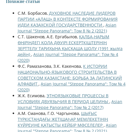
Похожие статьи
С.М. Борбасов,
ДУХОВНОЕ НАСЛЕДИЕ ЛИДЕРОВ
ПАРТИИ «АЛАШ» В КОНТЕКСТЕ ФОРМИРОВАНИЯ
ИДЕИ КАЗАХСКОЙ ГОСУДАРСТВЕННОСТИ
,
Asian
Journal "Steppe Panorama": Том 8 № 2 (2021)
С.Т. Шакенов, А.Е. Ергабылов,
ҚАЛБА-НАРЫМ
ӨҢІРІНДЕГІ ҚОЛА ДƏУІРІ ЕСКЕРТКІШТЕРІНІҢ
ЗЕРТТЕЛУ ТАРИХЫНА ҚЫСҚАША ШОЛУ (1991 жылға
дейін)
,
Asian Journal "Steppe Panorama": Том № 4
(2020)
Ф.С. Рамазанова, З.К. Какенова,
К ИСТОРИИ
НАЦИОНАЛЬНО-ЯЗЫКОВОГО СТРОИТЕЛЬСТВА В
СОВЕТСКОМ КАЗАХСТАНЕ: БОРЬБА ЗА ЛАТИНСКИЙ
АЛФАВИТ
,
Asian Journal "Steppe Panorama": Том № 4
(2020)
Ж.К. Есимова,
ЭТНОЯЗЫКОВЫЕ ПРОЦЕССЫ В
УСЛОВИЯХ ДВУЯЗЫЧИЯ В ПЕРИОД ЦЕЛИНЫ
,
Asian
Journal "Steppe Panorama": Том № 2 (2017)
А.М. Сманова, Г.О. Чаргынова,
ШЫҒЫС
ТҮРКІСТАНДАҒЫ ЖЕТІШАҺАР МЕМЛЕКЕТІНІҢ
КҮЙРЕУІНЕ ҚАТЫСТЫ КЕЙБІР МƏСЕЛЕЛЕР
,
Asian
Journal "Steppe Panorama": Том 8 № 2 (2021)