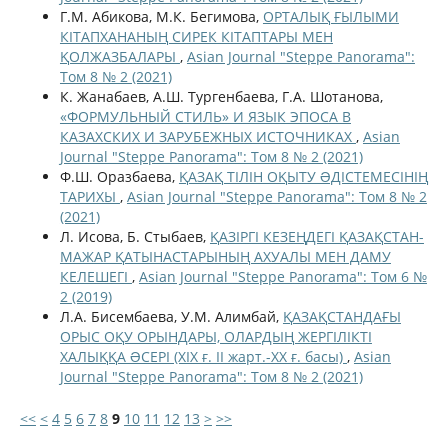
Г.М. Абикова, М.К. Бегимова,
ОРТАЛЫҚ ҒЫЛЫМИ
КІТАПХАНАНЫҢ СИРЕК КІТАПТАРЫ МЕН
ҚОЛЖАЗБАЛАРЫ
,
Asian Journal "Steppe Panorama":
Том 8 № 2 (2021)
К. Жанабаев, А.Ш. Тургенбаева, Г.А. Шотанова,
«ФОРМУЛЬНЫЙ СТИЛЬ» И ЯЗЫК ЭПОСА В
КАЗАХСКИХ И ЗАРУБЕЖНЫХ ИСТОЧНИКАХ
,
Asian
Journal "Steppe Panorama": Том 8 № 2 (2021)
Ф.Ш. Оразбаева,
ҚАЗАҚ ТІЛІН ОҚЫТУ ƏДІСТЕМЕСІНІҢ
ТАРИХЫ
,
Asian Journal "Steppe Panorama": Том 8 № 2
(2021)
Л. Исова, Б. Стыбаев,
ҚАЗІРГІ КЕЗЕҢДЕГІ ҚАЗАҚСТАН-
МАЖАР ҚАТЫНАСТАРЫНЫҢ АХУАЛЫ МЕН ДАМУ
КЕЛЕШЕГІ
,
Asian Journal "Steppe Panorama": Том 6 №
2 (2019)
Л.А. Бисембаева, У.М. Алимбай,
ҚАЗАҚСТАНДАҒЫ
ОРЫС ОҚУ ОРЫНДАРЫ, ОЛАРДЫҢ ЖЕРГІЛІКТІ
ХАЛЫҚҚА ƏСЕРІ (ХІХ ғ. ІІ жарт.-ХХ ғ. басы)
,
Asian
Journal "Steppe Panorama": Том 8 № 2 (2021)
<<
<
4
5
6
7
8
9
10
11
12
13
>
>>