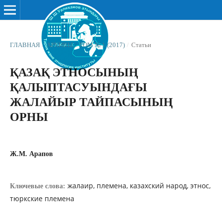
ГЛАВНАЯ
/
АРХИВЫ
/
ТОМ № 1 (2017)
/
Статьи
ҚАЗАҚ ЭТНОСЫНЫҢ
ҚАЛЫПТАСУЫНДАҒЫ
ЖАЛАЙЫР ТАЙПАСЫНЫҢ
ОРНЫ
Ж.М. Арапов
жалаир, племена, казахский народ, этнос,
Ключевые слова:
тюркские племена