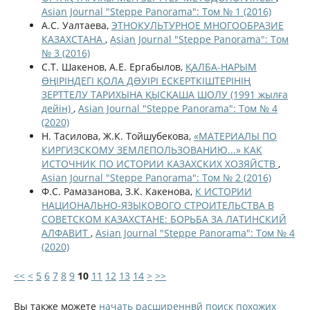
Asian Journal "Steppe Panorama": Том № 1 (2016)
А.С. Уалтаева,
ЭТНОКУЛЬТУРНОЕ МНОГООБРАЗИЕ
КАЗАХСТАНА
,
Asian Journal "Steppe Panorama": Том
№ 3 (2016)
С.Т. Шакенов, А.Е. Ергабылов,
ҚАЛБА-НАРЫМ
ӨҢІРІНДЕГІ ҚОЛА ДƏУІРІ ЕСКЕРТКІШТЕРІНІҢ
ЗЕРТТЕЛУ ТАРИХЫНА ҚЫСҚАША ШОЛУ (1991 жылға
дейін)
,
Asian Journal "Steppe Panorama": Том № 4
(2020)
Н. Тасилова, Ж.К. Тойшубекова,
«МАТЕРИАЛЫ ПО
КИРГИЗСКОМУ ЗЕМЛЕПОЛЬЗОВАНИЮ...» КАК
ИСТОЧНИК ПО ИСТОРИИ КАЗАХСКИХ ХОЗЯЙСТВ
,
Asian Journal "Steppe Panorama": Том № 2 (2016)
Ф.С. Рамазанова, З.К. Какенова,
К ИСТОРИИ
НАЦИОНАЛЬНО-ЯЗЫКОВОГО СТРОИТЕЛЬСТВА В
СОВЕТСКОМ КАЗАХСТАНЕ: БОРЬБА ЗА ЛАТИНСКИЙ
АЛФАВИТ
,
Asian Journal "Steppe Panorama": Том № 4
(2020)
<<
<
5
6
7
8
9
10
11
12
13
14
>
>>
Вы также можете
начать расширеннвй поиск похожих