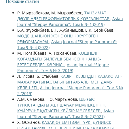
Похожие статьи
Р. Мырзабекова, М. Мырзабеков,
ТАНЗИМАТ
ДƏУІРІНДЕГІ РЕФОРМАТОРЛЫҚ ҚОЗҒАЛЫСТАР
,
Asian
Journal "Steppe Panorama": Том 6 № 1 (2019)
Б.А. Жүрсінбаев, Б.Т. Жұбанышов, Е.Қ. Серікбаев,
МӨДЕ ШАНЬЮЙ ЖӘНЕ ОНЫҢ ЖҮРГІЗГЕН
РЕФОРМАЛАРЫ
,
Asian Journal "Steppe Panorama":
Том 9 № 4 (2022)
М. Ногайбаева, А. Токсанбаев,
КӨШПЕЛІ
ҚОҒАМДАҒЫ БИЛЕУШІ БЕЙНЕСІНІҢ АҢЫЗ-
ЕРТЕГІЛЕРДЕГІ КӨРІНІСІ
,
Asian Journal "Steppe
Panorama": Том 6 № 3 (2019)
Л. Исова, Б. Стыбаев,
ҚАЗІРГІ КЕЗЕҢДЕГІ ҚАЗАҚСТАН-
МАЖАР ҚАТЫНАСТАРЫНЫҢ АХУАЛЫ МЕН ДАМУ
КЕЛЕШЕГІ
,
Asian Journal "Steppe Panorama": Том 6 №
2 (2019)
А.М. Сманова, Г.О. Чаргынова,
ШЫҒЫС
ТҮРКІСТАНДАҒЫ ЖЕТІШАҺАР МЕМЛЕКЕТІНІҢ
КҮЙРЕУІНЕ ҚАТЫСТЫ КЕЙБІР МƏСЕЛЕЛЕР
,
Asian
Journal "Steppe Panorama": Том 8 № 2 (2021)
Х. Əбжанов,
ҚАЗАҚ ƏЛЕМІ ҺƏМ ТҮРКІ ДҮНИЕСІ:
ОРТАҚ ТАРИХЫ МЕН ЗЕРТТЕУ МЕТОДОЛОГИЯСЫ
,