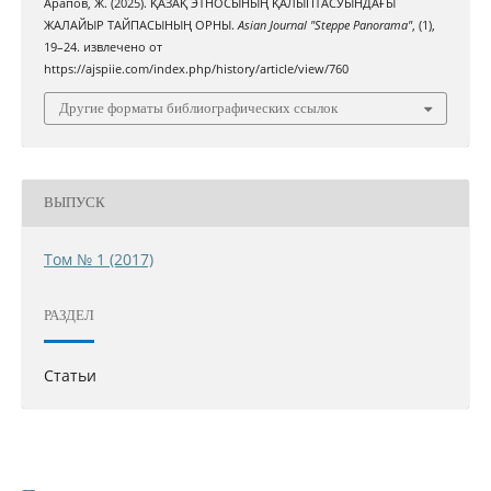
Арапов, Ж. (2025). ҚАЗАҚ ЭТНОСЫНЫҢ ҚАЛЫПТАСУЫНДАҒЫ
ЖАЛАЙЫР ТАЙПАСЫНЫҢ ОРНЫ.
Asian Journal "Steppe Panorama"
, (1),
19–24. извлечено от
https://ajspiie.com/index.php/history/article/view/760
Другие форматы библиографических ссылок
ВЫПУСК
Том № 1 (2017)
РАЗДЕЛ
Статьи