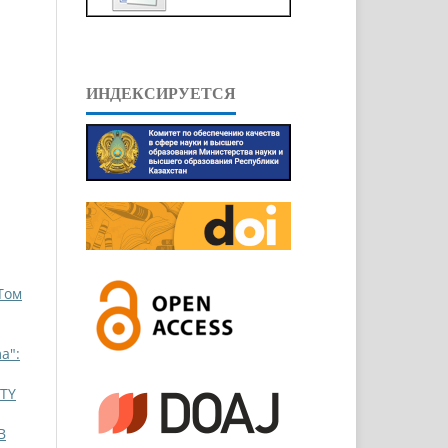
ИНДЕКСИРУЕТСЯ
 Том
a":
TY
В