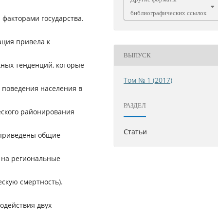
библиографических ссылок
факторами государства.
ация привела к
ВЫПУСК
ных тенденций, которые
Том № 1 (2017)
 поведения населения в
РАЗДЕЛ
ческого районирования
Статьи
 приведены общие
 на региональные
скую смертность).
модействия двух