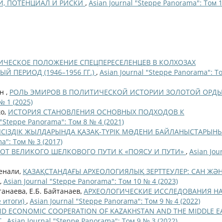
И, ПОТЕНЦИАЛ И РИСКИ
,
Asian Journal "Steppe Panorama": Том 
ЧЕСКОЕ ПОЛОЖЕНИЕ СПЕЦПЕРЕСЕЛЕНЦЕВ В КОЛХОЗАХ
Й ПЕРИОД (1946–1956 ГГ.)
,
Asian Journal "Steppe Panorama": Т
н ,
РОЛЬ ЭМИРОВ В ПОЛИТИЧЕСКОЙ ИСТОРИИ ЗОЛОТОЙ ОРД
№ 1 (2025)
ко,
ИСТОРИЯ СТАНОВЛЕНИЯ ОСНОВНЫХ ПОДХОДОВ К
 "Steppe Panorama": Том 8 № 4 (2021)
ЛСІЗДІК ЖЫЛДАРЫНДА ҚАЗАҚ-ТҮРІК МƏДЕНИ БАЙЛАНЫСТАРЫН
a": Том № 3 (2017)
ОТ ВЕЛИКОГО ШЕЛКОВОГО ПУТИ К «ПОЯСУ И ПУТИ»
,
Asian Jou
сенали,
ҚАЗАҚСТАНДАҒЫ АРХЕОЛОГИЯЛЫҚ ЗЕРТТЕУЛЕР: САН ЖӘ
,
Asian Journal "Steppe Panorama": Том 10 № 4 (2023)
танаева, Е.Б. Байтанаев,
АРХЕОЛОГИЧЕСКИЕ ИССЛЕДОВАНИЯ Н
 итоги)
,
Asian Journal "Steppe Panorama": Том 9 № 4 (2022)
AND ECONOMIC COOPERATION OF KAZAKHSTAN AND THE MIDDLE E
T
,
Asian Journal "Steppe Panorama": Том 9 № 3 (2022)