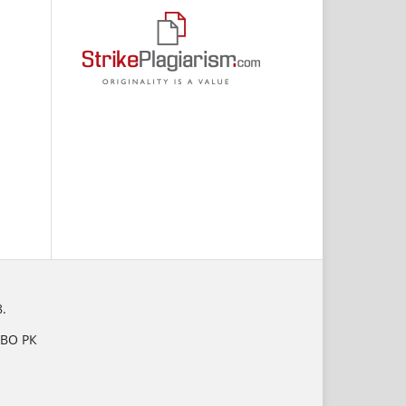
.
НВО РК