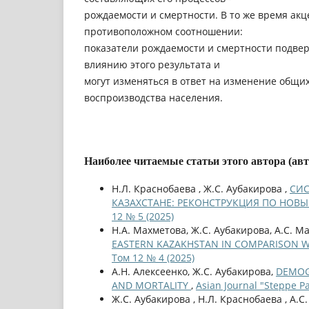
рождаемости и смертности. В то же время акц
противоположном соотношении:
показатели рождаемости и смертности подве
влиянию этого результата и
могут изменяться в ответ на изменение общи
воспроизводства населения.
Наиболее читаемые статьи этого автора (ав
Н.Л. Краснобаева , Ж.С. Аубакирова ,
СИС
КАЗАХСТАНЕ: РЕКОНСТРУКЦИЯ ПО НО
12 № 5 (2025)
Н.А. Махметова, Ж.С. Аубакирова, А.С. М
EASTERN KAZAKHSTAN IN COMPARISON W
Том 12 № 4 (2025)
А.Н. Алексеенко, Ж.С. Аубакирова,
DEMOGR
AND MORTALITY
,
Asian Journal "Steppe P
Ж.С. Аубакирова , Н.Л. Краснобаева , А.С