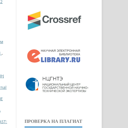
12
ом
Ы
,
ЫҢ
rnal
НЕ
А
ПРОВЕРКА НА ПЛАГИАТ
AST: