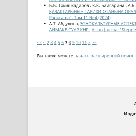
Б.Б. Токишкадиров , К.К. Байсарина , А.Б
ҚАЗАҚТАРЫНЫҢ ТАРИХИ ОТАНЫНА ОРАЛ
Panorama": Том 11 № 4 (2024)
А.Т. Абдулина,
ЭТНОКУЛЬТУРНЫЕ АСПЕК
АЙМАКЕ СУАР КНР
,
Asian Journal "Stepp
<<
<
2
3
4
5
6
7
8
9
10
11
>
>>
Вы также можете
начать расширеннвй поиск 
Изда