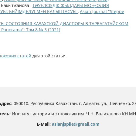
. Бакытжанова ,
ТӘУЕЛСІЗДІК ЖЫЛДАРЫ МОҢҒОЛИЯ
УЫ: БЕЙІМДЕЛУІ МЕН ҚАЛЫПТАСУЫ
,
Asian Journal "Steppe
ТЫ СОСТОЯНИЯ КАЗАХСКОЙ ДИАСПОРЫ В ТАРБАГАТАЙСКОМ
e Panorama": Том 8 № 3 (2021)
похожих статей
для этой статьи.
Адрес:
050010, Республика Казахстан, г. Алматы, ул. Шевченко, 28
тель:
Институт истории и этнологии им. Ч.Ч. Валиханова КН М
E-Mail:
asianjspiie@gmail.com