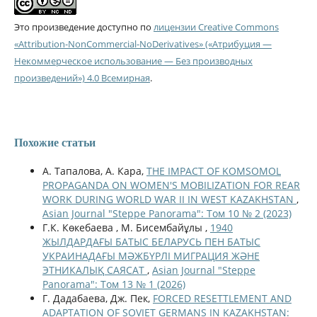
Это произведение доступно по
лицензии Creative Commons
«Attribution-NonCommercial-NoDerivatives» («Атрибуция —
Некоммерческое использование — Без производных
произведений») 4.0 Всемирная
.
Похожие статьи
А. Тапалова, А. Кара,
THE IMPACT OF KOMSOMOL
PROPAGANDA ON WOMEN'S MOBILIZATION FOR REAR
WORK DURING WORLD WAR II IN WEST KAZAKHSTAN
,
Asian Journal "Steppe Panorama": Том 10 № 2 (2023)
Г.К. Көкебаева , М. Бисембайұлы ,
1940
ЖЫЛДАРДАҒЫ БАТЫС БЕЛАРУСЬ ПЕН БАТЫС
УКРАИНАДАҒЫ МӘЖБҮРЛІ МИГРАЦИЯ ЖӘНЕ
ЭТНИКАЛЫҚ САЯСАТ
,
Asian Journal "Steppe
Panorama": Том 13 № 1 (2026)
Г. Дадабаева, Дж. Пек,
FORCED RESETTLEMENT AND
ADAPTATION OF SOVIET GERMANS IN KAZAKHSTAN: