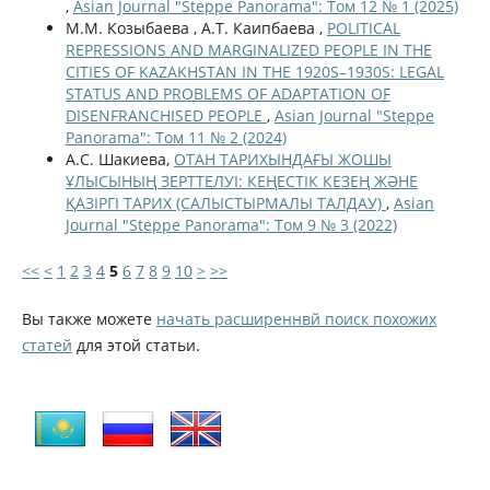
,
Asian Journal "Steppe Panorama": Том 12 № 1 (2025)
М.М. Козыбаева , А.Т. Каипбаева ,
POLITICAL
REPRESSIONS AND MARGINALIZED PEOPLE IN THE
CITIES OF KAZAKHSTAN IN THE 1920S–1930S: LEGAL
STATUS AND PROBLEMS OF ADAPTATION OF
DISENFRANCHISED PEOPLE
,
Asian Journal "Steppe
Panorama": Том 11 № 2 (2024)
А.С. Шакиева,
ОТАН ТАРИХЫНДАҒЫ ЖОШЫ
ҰЛЫСЫНЫҢ ЗЕРТТЕЛУІ: КЕҢЕСТІК КЕЗЕҢ ЖӘНЕ
ҚАЗІРГІ ТАРИХ (САЛЫСТЫРМАЛЫ ТАЛДАУ)
,
Asian
Journal "Steppe Panorama": Том 9 № 3 (2022)
<<
<
1
2
3
4
5
6
7
8
9
10
>
>>
Вы также можете
начать расширеннвй поиск похожих
статей
для этой статьи.