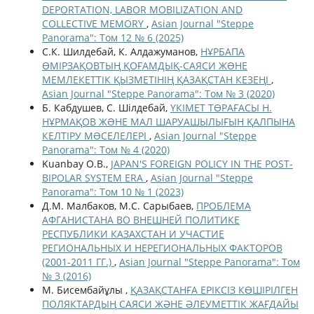
DEPORTATION, LABOR MOBILIZATION AND
COLLECTIVE MEMORY
,
Asian Journal "Steppe
Panorama": Том 12 № 6 (2025)
С.К. Шилдебай, К. Алдажуманов,
НҰРБАПА
ӨМІРЗАҚОВТЫҢ ҚОҒАМДЫҚ-САЯСИ ЖƏНЕ
МЕМЛЕКЕТТІК ҚЫЗМЕТІНІҢ ҚАЗАҚСТАН КЕЗЕҢІ
,
Asian Journal "Steppe Panorama": Том № 3 (2020)
Б. Кабдушев, С. Шілдебай,
ҮКІМЕТ ТӨРАҒАСЫ Н.
НҰРМАҚОВ ЖƏНЕ МАЛ ШАРУАШЫЛЫҒЫН ҚАЛПЫНА
КЕЛТІРУ МƏСЕЛЕЛЕРІ
,
Asian Journal "Steppe
Panorama": Том № 4 (2020)
Kuanbay O.B.,
JAPAN'S FOREIGN POLICY IN THE POST-
BIPOLAR SYSTEM ERA
,
Asian Journal "Steppe
Panorama": Том 10 № 1 (2023)
Д.М. Малбаков, М.С. Сарыбаев,
ПРОБЛЕМА
АФГАНИСТАНА ВО ВНЕШНЕЙ ПОЛИТИКЕ
РЕСПУБЛИКИ КАЗАХСТАН И УЧАСТИЕ
РЕГИОНАЛЬНЫХ И НЕРЕГИОНАЛЬНЫХ ФАКТОРОВ
(2001-2011 ГГ.)
,
Asian Journal "Steppe Panorama": Том
№ 3 (2016)
М. Бисембайұлы ,
ҚАЗАҚСТАНҒА ЕРІКСІЗ КӨШІРІЛГЕН
ПОЛЯКТАРДЫҢ САЯСИ ЖӘНЕ ӘЛЕУМЕТТІК ЖАҒДАЙЫ