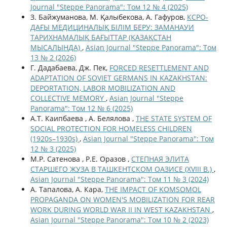
Journal "Steppe Panorama": Том 12 № 4 (2025)
З. Байжуманова, М. Қалыбекова, A. Гафуров,
КСРО-
ДАҒЫ МЕДИЦИНАЛЫҚ БІЛІМ БЕРУ: ЗАМАНАУИ
ТАРИХНАМАЛЫҚ БАҒЫТТАР (ҚАЗАҚСТАН
МЫСАЛЫНДА)
,
Asian Journal "Steppe Panorama": Том
13 № 2 (2026)
Г. Дадабаева, Дж. Пек,
FORCED RESETTLEMENT AND
ADAPTATION OF SOVIET GERMANS IN KAZAKHSTAN:
DEPORTATION, LABOR MOBILIZATION AND
COLLECTIVE MEMORY
,
Asian Journal "Steppe
Panorama": Том 12 № 6 (2025)
А.Т. Каипбаева , А. Белялова ,
THE STATE SYSTEM OF
SOCIAL PROTECTION FOR HOMELESS CHILDREN
(1920s–1930s)
,
Asian Journal "Steppe Panorama": Том
12 № 3 (2025)
М.Р. Сатенова , Р.Е. Оразов ,
СТЕПНАЯ ЭЛИТА
СТАРШЕГО ЖУЗА В ТАШКЕНТСКОМ ОАЗИСЕ (XVIII В.)
,
Asian Journal "Steppe Panorama": Том 11 № 3 (2024)
А. Тапалова, А. Кара,
THE IMPACT OF KOMSOMOL
PROPAGANDA ON WOMEN'S MOBILIZATION FOR REAR
WORK DURING WORLD WAR II IN WEST KAZAKHSTAN
,
Asian Journal "Steppe Panorama": Том 10 № 2 (2023)