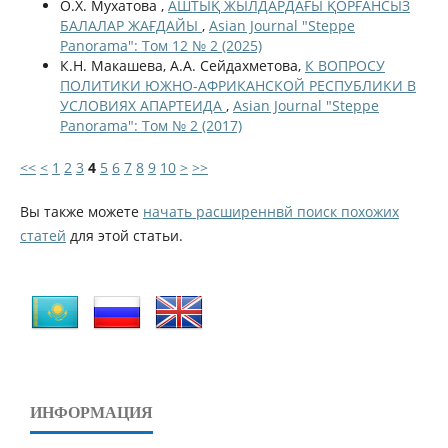
О.Х. Мухатова ,
АШТЫҚ ЖЫЛДАРДАҒЫ ҚОРҒАНСЫЗ
БАЛАЛАР ЖАҒДАЙЫ
,
Asian Journal "Steppe
Panorama": Том 12 № 2 (2025)
К.Н. Макашева, А.А. Сейдахметова,
К ВОПРОСУ
ПОЛИТИКИ ЮЖНО-АФРИКАНСКОЙ РЕСПУБЛИКИ В
УСЛОВИЯХ АПАРТЕИДА
,
Asian Journal "Steppe
Panorama": Том № 2 (2017)
<<
<
1
2
3
4
5
6
7
8
9
10
>
>>
Вы также можете
начать расширеннвй поиск похожих
статей
для этой статьи.
ИНФОРМАЦИЯ