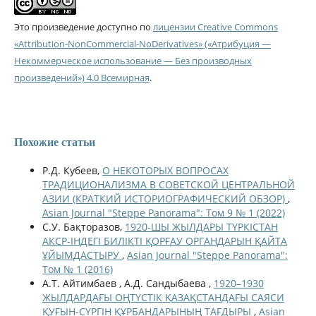
Это произведение доступно по
лицензии Creative Commons
«Attribution-NonCommercial-NoDerivatives» («Атрибуция —
Некоммерческое использование — Без производных
произведений») 4.0 Всемирная
.
Похожие статьи
Р.Д. Кубеев,
О НЕКОТОРЫХ ВОПРОСАХ
ТРАДИЦИОНАЛИЗМА В СОВЕТСКОЙ ЦЕНТРАЛЬНОЙ
АЗИИ (КРАТКИЙ ИСТОРИОГРАФИЧЕСКИЙ ОБЗОР)
,
Asian Journal "Steppe Panorama": Том 9 № 1 (2022)
С.У. Бақторазов,
1920-ШЫ ЖЫЛДАРЫ ТҮРКІСТАН
АКСР-ІНДЕГІ БИЛІКТІ ҚОРҒАУ ОРГАНДАРЫН ҚАЙТА
ҰЙЫМДАСТЫРУ
,
Asian Journal "Steppe Panorama":
Том № 1 (2016)
А.Т. Айтимбаев , А.Д. Сандыбаева ,
1920–1930
ЖЫЛДАРДАҒЫ ОҢТҮСТІК ҚАЗАҚСТАНДАҒЫ САЯСИ
ҚУҒЫН-СҮРГІН ҚҰРБАНДАРЫНЫҢ ТАҒДЫРЫ
,
Asian