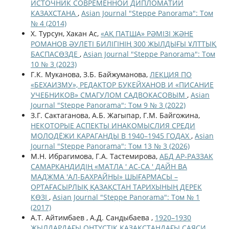
ИСТОЧНИК СОВРЕМЕННОЙ ДИПЛОМАТИИ
КАЗАХСТАНА
,
Asian Journal "Steppe Panorama": Том
№ 4 (2014)
Х. Турсун, Хакан Ас,
«АҚ ПАТША» РӘМІЗІ ЖӘНЕ
РОМАНОВ ӘУЛЕТІ БИЛІГІНІҢ 300 ЖЫЛДЫҒЫ ҰЛТТЫҚ
БАСПАСӨЗДЕ
,
Asian Journal "Steppe Panorama": Том
10 № 3 (2023)
Г.К. Муканова, З.Б. Байжуманова,
ЛЕКЦИЯ ПО
«БЕХАИЗМУ», РЕДАКТОР БУКЕЙХАНОВ И «ПИСАНИЕ
УЧЕБНИКОВ» СМАГУЛОМ САДВОКАСОВЫМ
,
Asian
Journal "Steppe Panorama": Том 9 № 3 (2022)
З.Г. Сактаганова, А.Б. Жагыпар, Г.М. Байгожина,
НЕКОТОРЫЕ АСПЕКТЫ ИНАКОМЫСЛИЯ СРЕДИ
МОЛОДЁЖИ КАРАГАНДЫ В 1940–1945 ГОДАХ
,
Asian
Journal "Steppe Panorama": Том 13 № 3 (2026)
М.Н. Ибрагимова, Г.А. Тастемирова,
АБД АР-РАЗЗАК
САМАРКАНДИДІҢ «МАТЛА ' АС-СА ' ДАЙН ВА
МАДЖМА 'АЛ-БАХРАЙНЫ» ШЫҒАРМАСЫ –
ОРТАҒАСЫРЛЫҚ ҚАЗАҚСТАН ТАРИХЫНЫҢ ДЕРЕК
КӨЗІ
,
Asian Journal "Steppe Panorama": Том № 1
(2017)
А.Т. Айтимбаев , А.Д. Сандыбаева ,
1920–1930
ЖЫЛДАРДАҒЫ ОҢТҮСТІК ҚАЗАҚСТАНДАҒЫ САЯСИ