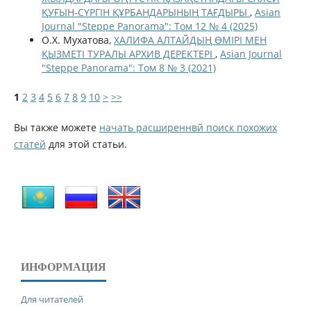
ҚУҒЫН-СҮРГІН ҚҰРБАНДАРЫНЫҢ ТАҒДЫРЫ
,
Asian
Journal "Steppe Panorama": Том 12 № 4 (2025)
О.Х. Мухатова,
ХАЛИФА АЛТАЙДЫҢ ӨМІРІ МЕН
ҚЫЗМЕТІ ТУРАЛЫ АРХИВ ДЕРЕКТЕРІ
,
Asian Journal
"Steppe Panorama": Том 8 № 3 (2021)
1
2
3
4
5
6
7
8
9
10
>
>>
Вы также можете
начать расширеннвй поиск похожих
статей
для этой статьи.
ИНФОРМАЦИЯ
Для читателей