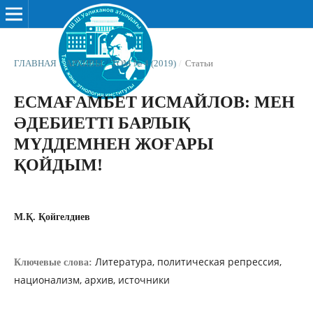
ГЛАВНАЯ
/
АРХИВЫ
/
ТОМ № 4 (2019)
/
Статьи
ЕСМАҒАМБЕТ ИСМАЙЛОВ: МЕН
ƏДЕБИЕТТІ БАРЛЫҚ
МҮДДЕМНЕН ЖОҒАРЫ
ҚОЙДЫМ!
М.Қ. Қойгелдиев
Литература, политическая репрессия,
Ключевые слова:
национализм, архив, источники