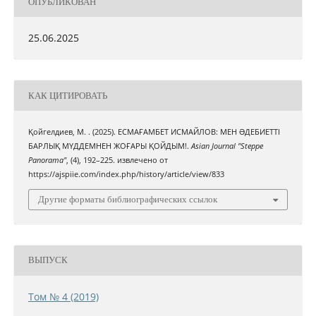
ОПУБЛИКОВАН
25.06.2025
КАК ЦИТИРОВАТЬ
Қойгелдиев, М. . (2025). ЕСМАҒАМБЕТ ИСМАЙЛОВ: МЕН ƏДЕБИЕТТІ
БАРЛЫҚ МҮДДЕМНЕН ЖОҒАРЫ ҚОЙДЫМ!.
Asian Journal "Steppe
Panorama"
, (4), 192–225. извлечено от
https://ajspiie.com/index.php/history/article/view/833
Другие форматы библиографических ссылок
ВЫПУСК
Том № 4 (2019)