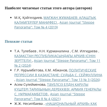
Наиболее читаемые статьи этого автора (авторов)
М.Қ. Қойгелдиев,
МАҒЖАН ЖҰМАБАЕВ: АЛАШТЫҚ
ҚАЛАМГЕРЛЕР МАНИФЕСІ
,
Asian Journal "Steppe
Panorama": Том № 4 (2019)
Похожие статьи
Т.А. Тулебаев , Н.Н. Курманалина , С.М. Илгидаева ,
ҚАЗАҚСТАН РЕСПУБЛИКАСЫНДАҒЫ АРХИВ ІСІНІҢ
ЗЕРТТЕЛУІ
,
Asian Journal "Steppe Panorama": Том 11
№ 2 (2024)
Г.Р. Нурымбетова, Х.М. Абжанов,
ПОЛИТИЧЕСКИЕ
РЕПРЕССИИ В КАЗАХСТАНЕ: СУДЬБА С. СЕЙФУЛЛИНА
,
Asian Journal "Steppe Panorama": Том 13 № 3 (2026)
Асем Сүлейменова,
ТӘУЕЛСІЗ ЕЛДІҢ ҚАРУЛЫ
КҮШТЕРІ ТАРИХЫНЫҢ ДЕРЕККӨЗІ: АРМИЯ ГЕНЕРАЛЫ
С. НҰРМАҒАМБЕТОВ
,
Asian Journal "Steppe
Panorama": Том 8 № 4 (2021)
Ж.Ж. Несипбаева ,
«НАЦИОНАЛЬНЫЙ АРХИВ» КАК