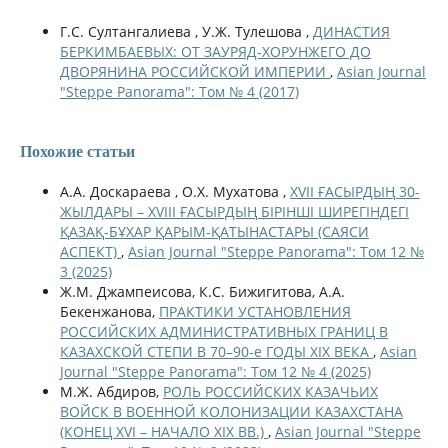
Г.С. Султангалиева , У.Ж. Тулешова ,
ДИНАСТИЯ
БЕРКИМБАЕВЫХ: ОТ ЗАУРЯД-ХОРУНЖЕГО ДО
ДВОРЯНИНА РОССИЙСКОЙ ИМПЕРИИ
,
Asian Journal
"Steppe Panorama": Том № 4 (2017)
Похожие статьи
А.А. Доскараева , О.Х. Мухатова ,
XVII ҒАСЫРДЫҢ 30-
ЖЫЛДАРЫ – XVIIІ ҒАСЫРДЫҢ БІРІНШІ ШИРЕГІНДЕГІ
ҚАЗАҚ-БҰХАР ҚАРЫМ-ҚАТЫНАСТАРЫ (САЯСИ
АСПЕКТ)
,
Asian Journal "Steppe Panorama": Том 12 №
3 (2025)
Ж.М. Джампеисова, К.С. Бижигитова, А.А.
Бекенжанова,
ПРАКТИКИ УСТАНОВЛЕНИЯ
РОССИЙСКИХ АДМИНИСТРАТИВНЫХ ГРАНИЦ В
КАЗАХСКОЙ СТЕПИ В 70–90-е ГОДЫ XIX ВЕКА
,
Asian
Journal "Steppe Panorama": Том 12 № 4 (2025)
М.Ж. Абдиров,
РОЛЬ РОССИЙСКИХ КАЗАЧЬИХ
ВОЙСК В ВОЕННОЙ КОЛОНИЗАЦИИ КАЗАХСТАНА
(КОНЕЦ XVI – НАЧАЛО XIX ВВ.)
,
Asian Journal "Steppe