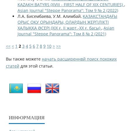
KAZAKH BATYRS (XVIII - FIRST HALF OF XIX CENTURIES)
,
Asian Journal "Steppe Panorama": Том 9 № 2 (2022)
Л.А. Бисембаева, У.М. Алимбай,
ҚАЗАҚСТАНДАҒЫ
ОРЫС ОҚУ ОРЫНДАРЫ, ОЛАРДЫҢ ЖЕРГІЛІКТІ
ХАЛЫҚҚА ƏСЕРІ (ХІХ ғ. ІІ жарт.-ХХ ғ. басы)
,
Asian
Journal "Steppe Panorama": Том 8 № 2 (2021)
<<
<
1
2
3
4
5
6
7
8
9
10
>
>>
Вы также можете
начать расширеннвй поиск похожих
статей
для этой статьи.
ИНФОРМАЦИЯ