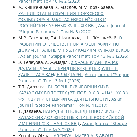
Panorama": Том 10 № 2 (2023)
Ж. Кишкенбаева, Х. Маслов, М.М. Козыбаева,
РАННИЕ ЭТАПЫ ИЗУЧЕНИЯ ТЮРКСКОГО
ФОЛЬКЛОРА В РАБОТАХ ЕВРОПЕЙСКИХ И
РОССИЙСКИХ УЧЕНЫХ XVIII – XIX ВВ.
,
Asian Journal
"Steppe Panorama": Том № 3 (2020)
М.Р. Сатенова, Г.А. Шотанова, Н.Ы. Жетписбай,
О
РАЗВИТИИ ОТЕЧЕСТВЕННОЙ АРХЕОГРАФИИ ПО
ДОКУМЕНТАЛЬНЫМ ПУБЛИКАЦИЯМ XVIII–XIX ВЕКОВ
,
Asian Journal "Steppe Panorama": Том 13 № 3 (2026)
Э. Телеуова, А. Жұмаділ ,
XIX ҒАСЫРДАҒЫ ҚАЗАҚ
ДАЛАСЫНДАҒЫ ГИБРИДТІК ҚҰҚЫҚТЫҚ ҮЛГІНІҢ
ҚАЛЫПТАСУ ЗАҢДЫЛЫҚТАРЫ
,
Asian Journal "Steppe
Panorama": Том 13 № 1 (2026)
Т.Т. Далаева ,
ВЫБОРНЫЕ (ВЫБОРЩИКИ) В
КАЗАХСКИХ ВОЛОСТЯХ (ВТ. ПОЛ. XIX В. – НАЧ. ХХ В.):
ФУНКЦИИ И СПЕЦИФИКА ДЕЯТЕЛЬНОСТИ
,
Asian
Journal "Steppe Panorama": Том № 4 (2017)
Т. Далаева,
НАГРАДЫ В ПОВСЕДНЕВНОЙ ЖИЗНИ
КАЗАХСКИХ ДОЛЖНОСТНЫХ ЛИЦ В РОССИЙСКОЙ
ИМПЕРИИ (XIX – НАЧ. XX ВВ.)
,
Asian Journal "Steppe
Panorama": Том № 3 (2020)
Kuanbay Olzhas,
ARCHIVAL MATERIALS ABOUT