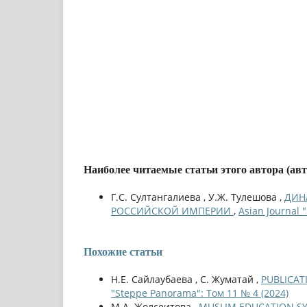
Наиболее читаемые статьи этого автора (ав
Г.С. Султангалиева , У.Ж. Тулешова ,
ДИН
РОССИЙСКОЙ ИМПЕРИИ
,
Asian Journal 
Похожие статьи
Н.Е. Cайлаубаева , С. Жуматай ,
PUBLICAT
"Steppe Panorama": Том 11 № 4 (2024)
М.А. Жолсеитова ,
MUSLIM EDUCATION SYS