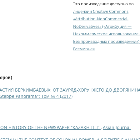
Это произведение доступно по
лицензии Creative Commons
«Attribution-NonCommercial-
NoDerivatives» («Атрибуция —
Некоммерческое использование
Без производных произведений») 
Всемирная
.
торов)
АСТИЯ БЕРКИМБАЕВЫХ: ОТ ЗАУРЯД-ХОРУНЖЕГО ДО ДВОРЯНИН
"Steppe Panorama": Том № 4 (2017)
ION HISTORY OF THE NEWSPAPER “KAZAKH TILI”
,
Asian Journal
TEM IN THE CONTEXT OF COLONIAL POWER: A SCIENTIFIC ANALYS