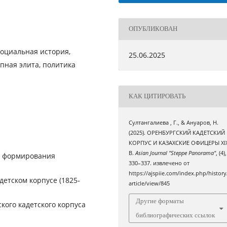
ОПУБЛИКОВАН
социальная история,
25.06.2025
пная элита, политика
КАК ЦИТИРОВАТЬ
Султангалиева , Г., & Ануаров, Н.
(2025). ОРЕНБУРГСКИЙ КАДЕТСКИЙ
КОРПУС И КАЗАХСКИЕ ОФИЦЕРЫ XI
В.
Asian Journal "Steppe Panorama"
, (4),
а формирования
330–337. извлечено от
https://ajspiie.com/index.php/history
детском корпусе (1825-
article/view/845
Другие форматы
кого кадетского корпуса
библиографических ссылок