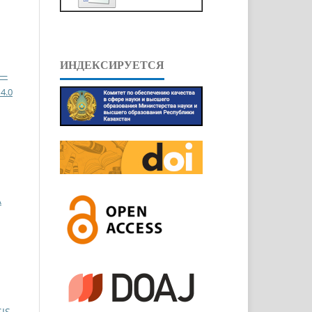
ИНДЕКСИРУЕТСЯ
 —
4.0
А
IS