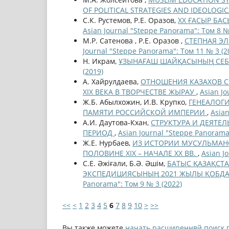
OF POLITICAL STRATEGIES AND IDEOLOGI
С.К. Рустемов, Р.Е. Оразов,
ХХ ҒАСЫР Б
Asian Journal "Steppe Panorama": Том 8 №
М.Р. Сатенова , Р.Е. Оразов ,
СТЕПНАЯ ЭЛ
Journal "Steppe Panorama": Том 11 № 3 (2
Н. Икрам,
ҰЗЫНAҒAШ ШAЙҚACЫНЫҢ СЕБЕ
(2019)
А. Хайрулдаева,
ОТНОШЕНИЯ КАЗАХОВ С
XIX ВЕКА В ТВОРЧЕСТВЕ ЖЫРАУ
,
Asian Jo
Ж.Б. Абылхожин, И.В. Крупко,
ГЕНЕАЛОГ
ПАМЯТИ РОССИЙСКОЙ ИМПЕРИИ
,
Asian
А.И. Даутова-Кхан,
СТРУКТУРА И ДЕЯТ
ПЕРИОД
,
Asian Journal "Steppe Panorama
Ж.Е. Нурбаев,
ИЗ ИСТОРИИ МУСУЛЬМАНС
ПОЛОВИНЕ XIX – НАЧАЛЕ XX ВВ.
,
Asian J
С.Е. Әжіғали, Б.Ә. Әшім,
БАТЫС ҚАЗАҚСТ
ЭКСПЕДИЦИЯСЫНЫҢ 2021 ЖЫЛЫ ҚОБДА Ө
Panorama": Том 9 № 3 (2022)
<<
<
1
2
3
4
5
6
7
8
9
10
>
>>
Вы также можете
начать расширеннвй поиск 