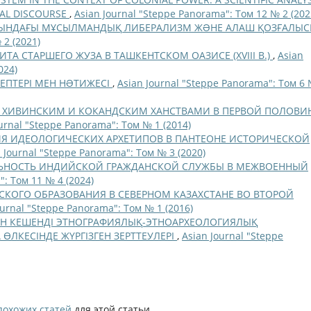
CAL DISCOURSE
,
Asian Journal "Steppe Panorama": Том 12 № 2 (202
АСЫНДАҒЫ МҰСЫЛМАНДЫҚ ЛИБЕРАЛИЗМ ЖƏНЕ АЛАШ ҚОЗҒАЛЫ
 2 (2021)
ИТА СТАРШЕГО ЖУЗА В ТАШКЕНТСКОМ ОАЗИСЕ (XVIII В.)
,
Asian
024)
ПТЕРІ МЕН НƏТИЖЕСІ
,
Asian Journal "Steppe Panorama": Том 6 
 ХИВИНСКИМ И КОКАНДСКИМ ХАНСТВАМИ В ПЕРВОЙ ПОЛОВИ
urnal "Steppe Panorama": Том № 1 (2014)
ИЯ ИДЕОЛОГИЧЕСКИХ АРХЕТИПОВ В ПАНТЕОНЕ ИСТОРИЧЕСКОЙ
 Journal "Steppe Panorama": Том № 3 (2020)
ЕЛЬНОСТЬ ИНДИЙСКОЙ ГРАЖДАНСКОЙ СЛУЖБЫ В МЕЖВОЕННЫЙ
": Том 11 № 4 (2024)
КОГО ОБРАЗОВАНИЯ В СЕВЕРНОМ КАЗАХСТАНЕ ВО ВТОРОЙ
ournal "Steppe Panorama": Том № 1 (2016)
АН КЕШЕНДІ ЭТНОГРАФИЯЛЫҚ-ЭТНОАРХЕОЛОГИЯЛЫҚ
ЛКЕСІНДЕ ЖҮРГІЗГЕН ЗЕРТТЕУЛЕРІ
,
Asian Journal "Steppe
похожих статей
для этой статьи.