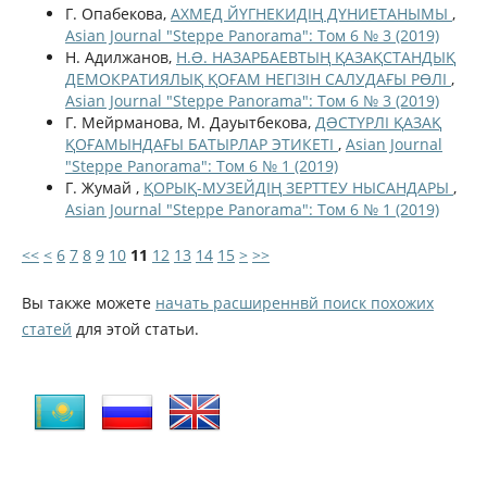
Г. Опабекова,
АХМЕД ЙҮГНЕКИДІҢ ДҮНИЕТАНЫМЫ
,
Asian Journal "Steppe Panorama": Том 6 № 3 (2019)
Н. Адилжанов,
Н.Ə. НАЗАРБАЕВТЫҢ ҚАЗАҚСТАНДЫҚ
ДЕМОКРАТИЯЛЫҚ ҚОҒАМ НЕГІЗІН САЛУДАҒЫ РӨЛІ
,
Asian Journal "Steppe Panorama": Том 6 № 3 (2019)
Г. Мейрманова, М. Дауытбекова,
ДƏСТҮРЛІ ҚАЗАҚ
ҚОҒАМЫНДАҒЫ БАТЫРЛАР ЭТИКЕТІ
,
Asian Journal
"Steppe Panorama": Том 6 № 1 (2019)
Г. Жумай ,
ҚОРЫҚ-МУЗЕЙДІҢ ЗЕРТТЕУ НЫСАНДАРЫ
,
Asian Journal "Steppe Panorama": Том 6 № 1 (2019)
<<
<
6
7
8
9
10
11
12
13
14
15
>
>>
Вы также можете
начать расширеннвй поиск похожих
статей
для этой статьи.