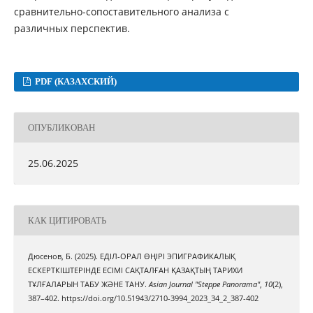
сравнительно-сопоставительного анализа с
различных перспектив.
PDF (КАЗАХСКИЙ)
ОПУБЛИКОВАН
25.06.2025
КАК ЦИТИРОВАТЬ
Дюсенов, Б. (2025). ЕДІЛ-ОРАЛ ӨҢІРІ ЭПИГРАФИКАЛЫҚ
ЕСКЕРТКІШТЕРІНДЕ ЕСІМІ САҚТАЛҒАН ҚАЗАҚТЫҢ ТАРИХИ
ТҰЛҒАЛАРЫН ТАБУ ЖӘНЕ ТАНУ.
Asian Journal "Steppe Panorama"
,
10
(2),
387–402. https://doi.org/10.51943/2710-3994_2023_34_2_387-402