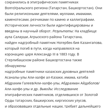
сохранились в эпиграфических памятниках
ВолгоУральского региона (Татарстан, Башкортостан). Они
были религиозными деятелями, муллами, имамами,
каменотесами, резчиками по камню и каллиграфами.
Исторические личности были идентифицированы и
введены в научный оборот.
Результаты:
На кладбище
аула Салауши, Агрызского района Татарстана,
найден надгробный памятник Ногербек-бия Казангапова,
который погиб в пути, когда направлялся на
коронацию царя Александр III в 1883 году. В
Стерлибашском районе Башкортостана также
обнаружены
надгробные памятники казахских духовных деятелей
Асаналы-улы Али-халфе ал-Казаки, имама, катиба
Абдрахим Галеев/Али-халфе-улы, Абдрахман Айдаболов/
Али-халфе-улы и др.
Выводы:
Исследование
эпиграфических памятников, отделившихся от Золотой
Орды татарских, башкирских, киргизских улусов,
и образовавших отдельные нации, требует дальнейшего