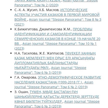
ТАРИХ ЖƏНЕ ҚАЗІРГІ КЕЗЕҢ
,
Asian Journal "Steppe
Panorama": Том № 2 (2020)
С.-Х. А. Жусип, Х.Б. Маслов,
ИСТОРИЧЕСКИЕ
АСПЕКТЫ УЧАСТИЯ КАЗАХОВ В ПЕРВОЙ МИРОВОЙ
ВОЙНЕ
,
Asian Journal "Steppe Panorama": Том 8 № 3
(2021)
К.Бижигитова, Джампеисова Ж.М.,
ПРОБЛЕМЫ
ИДЕНТИФИКАЦИИ И САМОИДЕНТИФИКАЦИИ
СЕМИРЕЧЕНСКИХ КАЗАКОВ В КОНЦЕ 19-НАЧАЛЕ 20
ВВ.
,
Asian Journal "Steppe Panorama": Том 10 № 1
(2023)
Н.А. Тасилова, Ж.Е. Жаппасов,
ТƏУЕКЕЛ ХАННЫҢ
ҚАЗАҚ МЕМЛЕКЕТІ МЕН ОРЫС ЕЛІ АРАСЫНДАҒЫ
ДИПЛОМАТИЯЛЫҚ БАЙЛАНЫСТАРДЫ
НЫҒАЙТУДАҒЫ РӨЛІ
,
Asian Journal "Steppe
Panorama": Том 6 № 3 (2019)
Г.А. Омарова,
ЭТНО-ДЕМОГРАФИЧЕСКОЕ РАЗВИТИЕ
НАСЕЛЕНИЯ КАЗАХСТАНА (1999-2018 ГГ.)
,
Asian
Journal "Steppe Panorama": Том 6 № 2 (2019)
З. Ошан,
ТҮМЕН, МӨДЕ БАСТАҒАН ҒҰН
ШАНЬЮЙЛЕРІНЕ ҚАТЫСТЫ ДЕРЕКТЕРДІ ЗЕРТТЕУДЕ
КӨҢІЛ БӨЛЕТІН ТҮЙТКІЛДЕР
,
Asian Journal "Steppe
Panorama": Том 6 № 3 (2019)