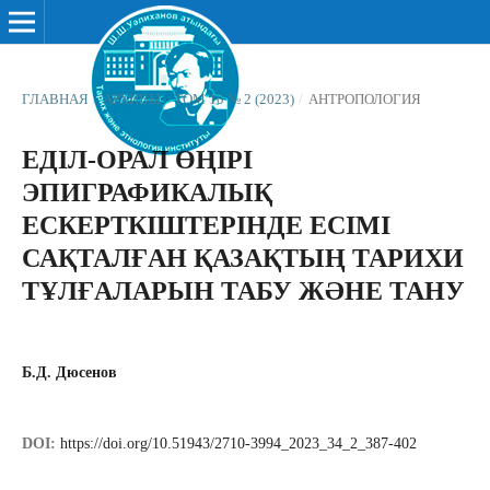
ГЛАВНАЯ
/
АРХИВЫ
/
ТОМ 10 № 2 (2023)
/
АНТРОПОЛОГИЯ
ЕДІЛ-ОРАЛ ӨҢІРІ
ЭПИГРАФИКАЛЫҚ
ЕСКЕРТКІШТЕРІНДЕ ЕСІМІ
САҚТАЛҒАН ҚАЗАҚТЫҢ ТАРИХИ
ТҰЛҒАЛАРЫН ТАБУ ЖӘНЕ ТАНУ
Б.Д. Дюсенов
DOI:
https://doi.org/10.51943/2710-3994_2023_34_2_387-402