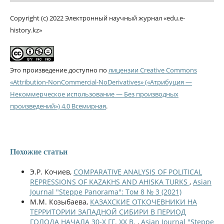
Copyright (c) 2022 Электронный научный журнал «edu.e-
history.kz»
Это произведение доступно по
лицензии Creative Commons
«Attribution-NonCommercial-NoDerivatives» («Атрибуция —
Некоммерческое использование — Без производных
произведений») 4.0 Всемирная
.
Похожие статьи
Э.Р. Кочиев,
COMPARATIVE ANALYSIS OF POLITICAL
REPRESSIONS OF KAZAKHS AND AHISKA TURKS
,
Asian
Journal "Steppe Panorama": Том 8 № 3 (2021)
М.М. Козыбаева,
КАЗАХСКИЕ ОТКОЧЕВНИКИ НА
ТЕРРИТОРИИ ЗАПАДНОЙ СИБИРИ В ПЕРИОД
ГОЛОДА НАЧАЛА 30-Х ГГ. XX В.
,
Asian Journal "Steppe