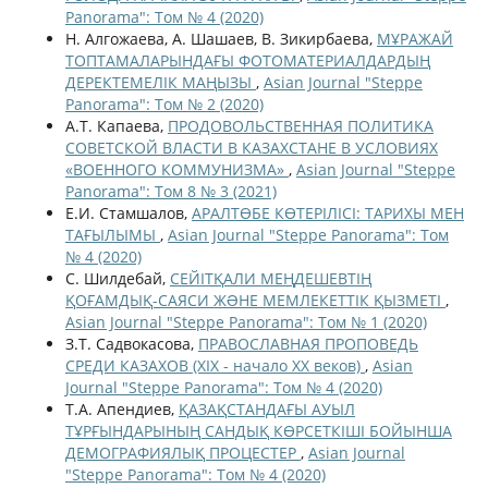
Panorama": Том № 4 (2020)
Н. Алгожаева, А. Шашаев, В. Зикирбаева,
МҰРАЖАЙ
ТОПТАМАЛАРЫНДАҒЫ ФОТОМАТЕРИАЛДАРДЫҢ
ДЕРЕКТЕМЕЛІК МАҢЫЗЫ
,
Asian Journal "Steppe
Panorama": Том № 2 (2020)
А.Т. Капаева,
ПРОДОВОЛЬСТВЕННАЯ ПОЛИТИКА
СОВЕТСКОЙ ВЛАСТИ В КАЗАХСТАНЕ В УСЛОВИЯХ
«ВОЕННОГО КОММУНИЗМА»
,
Asian Journal "Steppe
Panorama": Том 8 № 3 (2021)
Е.И. Стамшалов,
АРАЛТӨБЕ КӨТЕРІЛІСІ: ТАРИХЫ МЕН
ТАҒЫЛЫМЫ
,
Asian Journal "Steppe Panorama": Том
№ 4 (2020)
С. Шилдебай,
СЕЙІТҚАЛИ МЕҢДЕШЕВТІҢ
ҚОҒАМДЫҚ-САЯСИ ЖƏНЕ МЕМЛЕКЕТТІК ҚЫЗМЕТІ
,
Asian Journal "Steppe Panorama": Том № 1 (2020)
З.Т. Садвокасова,
ПРАВОСЛАВНАЯ ПРОПОВЕДЬ
СРЕДИ КАЗАХОВ (XIX - начало XX веков)
,
Asian
Journal "Steppe Panorama": Том № 4 (2020)
Т.А. Апендиев,
ҚАЗАҚСТАНДАҒЫ АУЫЛ
ТҰРҒЫНДАРЫНЫҢ САНДЫҚ КӨРСЕТКІШІ БОЙЫНША
ДЕМОГРАФИЯЛЫҚ ПРОЦЕСТЕР
,
Asian Journal
"Steppe Panorama": Том № 4 (2020)