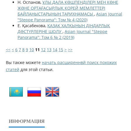
Н. Оспанов,
ҰЛЫ ДАЛА КӨШПЕНДІЛЕРІ МЕН КӨНЕ
ЖƏНЕ ОРТАҒАСЫРЛЫҚ КОРЕЙ МЕМЛЕТТЕРІ
БАЙЛАНЫСТАРЫНЫҢ ТАРИХНАМАСЫ
,
Asian Journal
"Steppe Panorama": Том № 4 (2020)
Е. Қасабекова,
ҚАЗАҚ ХАЛҚЫНЫҢ ДІНДАРЛЫҚ
ДƏСТҮРЛЕРІНЕ ШОЛУ
,
Asian Journal "Steppe
Panorama": Том 6 № 2 (2019)
<<
<
6
7
8
9
10
11
12
13
14
15
>
>>
Вы также можете
начать расширеннвй поиск похожих
статей
для этой статьи.
ИНФОРМАЦИЯ