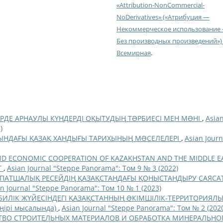
«Attribution-NonCommercial-
NoDerivatives» («Атрибуция —
Некоммерческое использование
Без производных произведений») 
Всемирная
.
ЕРДЕ АРНАУЛЫ КҮНДЕРДІ ОҚЫТУДЫҢ ТƏРБИЕСІ МЕН МƏНІ
,
Asia
)
БАСЫНДАҒЫ ҚАЗАҚ ХАНДЫҒЫ ТАРИХЫНЫҢ МƏСЕЛЕЛЕРІ
,
Asian Journ
AND ECONOMIC COOPERATION OF KAZAKHSTAN AND THE MIDDLE E
T
,
Asian Journal "Steppe Panorama": Том 9 № 3 (2022)
 ПАТШАЛЫҚ РЕСЕЙДІҢ ҚАЗАҚСТАНДАҒЫ ҚОНЫСТАНДЫРУ САЯСА
an Journal "Steppe Panorama": Том 10 № 1 (2023)
 БИЛІК ЖҮЙЕСІНДЕГІ ҚАЗАҚСТАННЫҢ ƏКІМШІЛІК-ТЕРРИТОРИЯЛ
өңірі мысалында)
,
Asian Journal "Steppe Panorama": Том № 2 (202
ВО СТРОИТЕЛЬНЫХ МАТЕРИАЛОВ И ОБРАБОТКА МИНЕРАЛЬНО