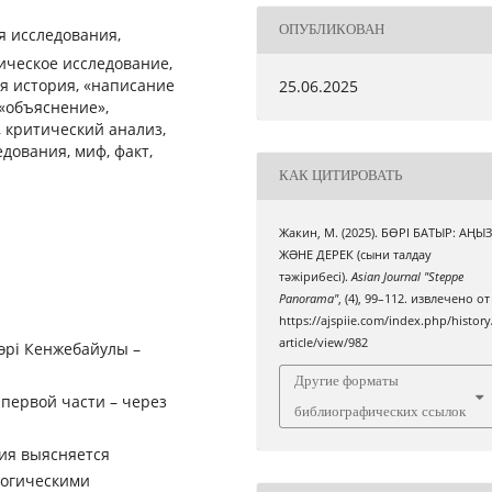
ОПУБЛИКОВАН
я исследования,
ическое исследование,
я история, «написание
25.06.2025
 «объяснение»,
 критический анализ,
дования, миф, факт,
КАК ЦИТИРОВАТЬ
Жакин, М. (2025). БӨРІ БАТЫР: АҢЫ
ЖƏНЕ ДЕРЕК (сыни талдау
тәжірибесі).
Asian Journal "Steppe
Panorama"
, (4), 99–112. извлечено от
https://ajspiie.com/index.php/history
article/view/982
өрі Кенжебайулы –
Другие форматы
 первой части – через
библиографических ссылок
ия выясняется
логическими