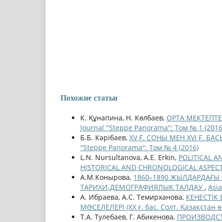
Похожие статьи
К. Құнапина, Н. Көлбаев,
ОРТА МЕКТЕПТ
Journal "Steppe Panorama": Том № 1 (2016
Б.Б. Кәрібаев,
XV Ғ. СОҢЫ МЕН XVI Ғ. 
"Steppe Panorama": Том № 4 (2016)
L.N. Nursultanova, A.E. Erkin,
POLITICAL 
HISTORICAL AND CHRONOLOGICAL ASPEC
А.М.Конырова,
1860–1890 ЖЫЛДАРДАҒЫ
ТАРИХИ-ДЕМОГРАФИЯЛЫҚ ТАЛДАУ
,
Asi
А. Ибраева, А.С. Темирханова,
КЕҢЕСТІК
МƏСЕЛЕЛЕРІ (ХХ ғ. бас. Солт. Қазақстан 
Т.А. Тулебаев, Г. Абикенова,
ПРОИЗВОДСТ