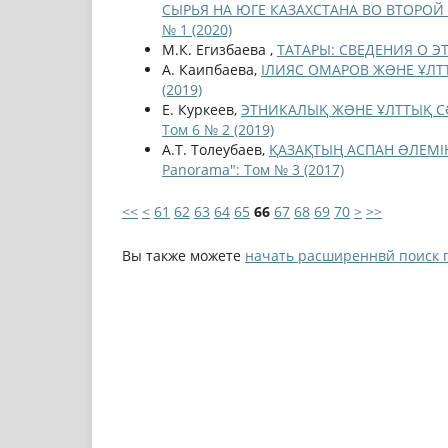
СЫРЬЯ НА ЮГЕ КАЗАХСТАНА ВО ВТОРОЙ 
№ 1 (2020)
М.К. Егизбаева ,
ТАТАРЫ: СВЕДЕНИЯ О 
А. Каипбаева,
ІЛИЯС ОМАРОВ ЖƏНЕ ҰЛ
(2019)
Е. Куркеев,
ЭТНИКAЛЫҚ ЖƏНЕ ҰЛТТЫҚ CƏ
Том 6 № 2 (2019)
А.Т. Толеубаев,
ҚАЗАҚТЫҢ АСПАН ƏЛЕМІН
Panorama": Том № 3 (2017)
<<
<
61
62
63
64
65
66
67
68
69
70
>
>>
Вы также можете
начать расширеннвй поиск 