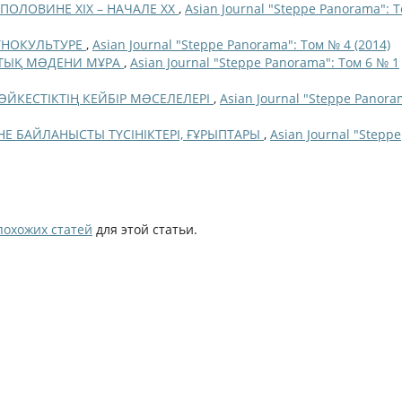
ПОЛОВИНЕ ХІХ – НАЧАЛЕ ХХ
,
Asian Journal "Steppe Panorama": 
ЭТНОКУЛЬТУРЕ
,
Asian Journal "Steppe Panorama": Том № 4 (2014)
ТТЫҚ МƏДЕНИ МҰРА
,
Asian Journal "Steppe Panorama": Том 6 № 1
ЙКЕCТІКТІҢ КЕЙБІР МƏCЕЛЕЛЕРІ
,
Asian Journal "Steppe Panora
Е БАЙЛАНЫСТЫ ТҮСІНІКТЕРІ, ҒҰРЫПТАРЫ
,
Asian Journal "Steppe
похожих статей
для этой статьи.