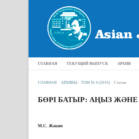
ГЛАВНАЯ
ТЕКУЩИЙ ВЫПУСК
АРХИВ
ГЛАВНАЯ
/
АРХИВЫ
/
ТОМ № 4 (2016)
/
Статьи
БӨРІ БАТЫР: АҢЫЗ ЖƏНЕ ДЕ
М.С. Жакин