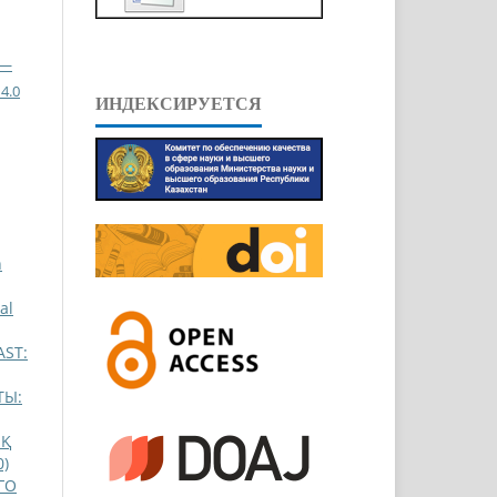
 —
4.0
ИНДЕКСИРУЕТСЯ
n
al
AST:
ТЫ:
ЫҚ
0)
ГО