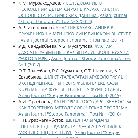
К.М. Мурзаходжаев,
ИССЛЕДОВАНИЕ О
ПОЛОЖЕНИИ ДЕТЕЙ-СИРОТ В КАЗАХСТАНЕ: НА
ОСНОВЕ СТАТИСТИЧЕСКИХ ДАННЫХ
,
Asian Journal
"Steppe Panorama": Том № 3 (2014)
А.Р. Исеналинов,
УЧАСТИЕ КАЗАХСТАНЦЕВ В
СРАЖЕНИЯХ НА МГИНСКО-СИНЯВИНСКОМ ВЫСТУПЕ
,
Asian Journal "Steppe Panorama": Том № 3 (2017)
У.Д. Сандыкбаева, А.Б. Мусагулова,
ЖАСТАР
САЯСАТЫ ҰҒЫМЫНЫҢ ҚАЛЫПТАСУЫ ЖƏНЕ РУХАНИ
ФАКТОРЛАРЫ
,
Asian Journal "Steppe Panorama": Том
№ 1 (2017)
Ə.Т. Төлеубаев, Р.С. Жұматаев, С.Т. Шакенов, А.Е.
Ерғабылов,
ШІЛІКТІ-ТАРБАҒАТАЙ АРХЕОЛОГИЯЛЫҚ
ЭКСПЕДИЦИЯСЫНЫҢ 2019 ЖЫЛЫ ЕЛЕКЕ САЗЫ
ҚОРЫМЫНДА ЖҮРГІЗГЕН ЗЕРТТЕУ ЖҰМЫСТАРЫ
,
Asian Journal "Steppe Panorama": Том № 4 (2019)
А.И. Оразбаева,
КАТЕГОРИЯ «ГОСУДАРСТВЕННОСТЬ»
КАК ТЕОРЕТИКО-МЕТОДОЛОГИЧЕСКАЯ ПРОБЛЕМА
,
Asian Journal "Steppe Panorama": Том № 1 (2016)
Н.Н. Уразмагамбетов,
ШЕТЕЛ ҒАЛЫМДАРЫ
ЕҢБЕКТЕРІНДЕГІ ҚАЗАҚСТАНДАҒЫ АШАРШЫЛЫҚ
МƏСЕЛЕСІНІҢ ЗЕРТТЕЛУІ
,
Asian Journal "Steppe