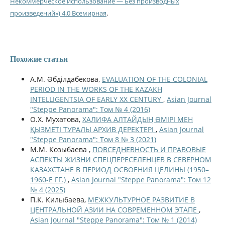
Некоммерческое использование — Без производных
произведений») 4.0 Всемирная
.
Похожие статьи
А.М. Əбділдабекова,
EVALUATION OF THE COLONIAL
PERIOD IN THE WORKS OF THE KAZAKH
INTELLIGENTSIA OF EARLY ХХ CENTURY
,
Asian Journal
"Steppe Panorama": Том № 4 (2016)
О.Х. Мухатова,
ХАЛИФА АЛТАЙДЫҢ ӨМІРІ МЕН
ҚЫЗМЕТІ ТУРАЛЫ АРХИВ ДЕРЕКТЕРІ
,
Asian Journal
"Steppe Panorama": Том 8 № 3 (2021)
М.М. Козыбаева ,
ПОВСЕДНЕВНОСТЬ И ПРАВОВЫЕ
АСПЕКТЫ ЖИЗНИ СПЕЦПЕРЕСЕЛЕНЦЕВ В СЕВЕРНОМ
КАЗАХСТАНЕ В ПЕРИОД ОСВОЕНИЯ ЦЕЛИНЫ (1950–
1960-Е ГГ.)
,
Asian Journal "Steppe Panorama": Том 12
№ 4 (2025)
П.К. Килыбаева,
МЕЖКУЛЬТУРНОЕ РАЗВИТИЕ В
ЦЕНТРАЛЬНОЙ АЗИИ НА СОВРЕМЕННОМ ЭТАПЕ
,
Asian Journal "Steppe Panorama": Том № 1 (2014)