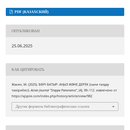
PDF (КАЗАХСКИЙ)
ОПУБЛИКОВАН
25.06.2025
КАК ЦИТИРОВАТЬ
Жакин, М. (2025). БӨРІ БАТЫР: АҢЫЗ ЖƏНЕ ДЕРЕК (сыни талдау
тәжірибесі).
Asian Journal "Steppe Panorama"
, (4), 99–112. извлечено от
https://ajspiie.com/index.php/history/article/view/982
Другие форматы библиографических ссылок