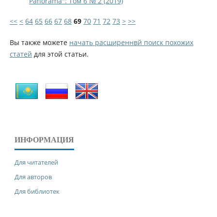
Panorama": Том 6 № 2 (2019)
<<
<
64
65
66
67
68
69
70
71
72
73
>
>>
Вы также можете
начать расширеннвй поиск похожих
статей
для этой статьи.
ИНФОРМАЦИЯ
Для читателей
Для авторов
Для библиотек