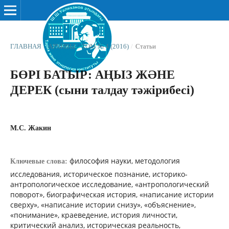
ГЛАВНАЯ
/
АРХИВЫ
/
ТОМ № 4 (2016)
/
Статьи
БӨРІ БАТЫР: АҢЫЗ ЖƏНЕ
ДЕРЕК (сыни талдау тәжірибесі)
М.С. Жакин
философия науки, методология
Ключевые слова:
исследования, историческое познание, историко-
антропологическое исследование, «антропологический
поворот», биографическая история, «написание истории
сверху», «написание истории снизу», «объяснение»,
«понимание», краеведение, история личности,
критический анализ, историческая реальность,