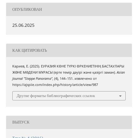
ОПУБЛИКОВАН
25.06.2025
КАК ЦИТИРОВАТЬ
Кариев, Е. (2025). ЕУРАЗИЯ КӨНЕ ТҮРКІ ӨРКЕНИЕТІНІҢ БАСТАУЛАРЫ
ЖƏНЕ МƏДЕНИ МҰРАСЫ (ерте темір дәуірі және қазіргі заман).
Asian
Journal "Steppe Panorama"
, (4), 144–151. извлечено от
https://ajspiie.com/index.php/history/article/view/987
Другие форматы библиографических ссылок
ВЫПУСК