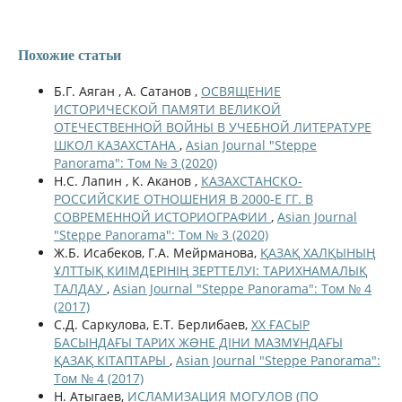
Похожие статьи
Б.Г. Аяган , А. Сатанов ,
ОСВЯЩЕНИЕ
ИСТОРИЧЕСКОЙ ПАМЯТИ ВЕЛИКОЙ
ОТЕЧЕСТВЕННОЙ ВОЙНЫ В УЧЕБНОЙ ЛИТЕРАТУРЕ
ШКОЛ КАЗАХСТАНА
,
Asian Journal "Steppe
Panorama": Том № 3 (2020)
Н.С. Лапин , К. Аканов ,
КАЗАХСТАНСКО-
РОССИЙСКИЕ ОТНОШЕНИЯ В 2000-Е ГГ. В
СОВРЕМЕННОЙ ИСТОРИОГРАФИИ
,
Asian Journal
"Steppe Panorama": Том № 3 (2020)
Ж.Б. Исабеков, Г.А. Мейрманова,
ҚАЗАҚ ХАЛҚЫНЫҢ
ҰЛТТЫҚ КИІМДЕРІНІҢ ЗЕРТТЕЛУІ: ТАРИХНАМАЛЫҚ
ТАЛДАУ
,
Asian Journal "Steppe Panorama": Том № 4
(2017)
С.Д. Саркулова, Е.Т. Берлибаев,
ХХ ҒАСЫР
БАСЫНДАҒЫ ТАРИХ ЖƏНЕ ДІНИ МАЗМҰНДАҒЫ
ҚАЗАҚ КІТАПТАРЫ
,
Asian Journal "Steppe Panorama":
Том № 4 (2017)
Н. Атыгаев,
ИСЛАМИЗАЦИЯ МОГУЛОВ (ПО