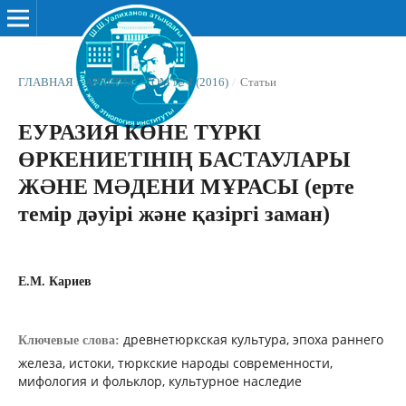
ГЛАВНАЯ
/
АРХИВЫ
/
ТОМ № 4 (2016)
/
Статьи
ЕУРАЗИЯ КӨНЕ ТҮРКІ
ӨРКЕНИЕТІНІҢ БАСТАУЛАРЫ
ЖƏНЕ МƏДЕНИ МҰРАСЫ (ерте
темір дәуірі және қазіргі заман)
Е.М. Кариев
древнетюркская культура, эпоха раннего
Ключевые слова:
железа, истоки, тюркские народы современности,
мифология и фольклор, культурное наследие