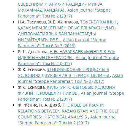
СВЕДЕНИЯМ «ТАРИХ-И РАШИДИ» МИРЗА
МУХАММАД ХАЙДАРА)
,
Asian Journal "Steppe
Panorama": Том № 2 (2017)
Н.А. Тасилова, Ж.Е. Жаппасов,
ТƏУЕКЕЛ ХАННЫҢ
ҚАЗАҚ МЕМЛЕКЕТІ МЕН ОРЫС ЕЛІ АРАСЫНДАҒЫ
ДИПЛОМАТИЯЛЫҚ БАЙЛАНЫСТАРДЫ
НЫҒАЙТУДАҒЫ РӨЛІ
,
Asian Journal "Steppe
Panorama": Том 6 № 3 (2019)
Р.Ш. Досанова,
Н.Ə. НАЗАРБАЕВ «МƏҢГІЛІК ЕЛ»
ИДЕЯСЫНЫҢ ГЕНЕРАТОРЫ
,
Asian Journal "Steppe
Panorama": Том № 2 (2017)
Ж.К. Есимова,
ЭТНОЯЗЫКОВЫЕ ПРОЦЕССЫ В
УСЛОВИЯХ ДВУЯЗЫЧИЯ В ПЕРИОД ЦЕЛИНЫ
,
Asian
Journal "Steppe Panorama": Том № 2 (2017)
Ж.К. Есимова,
КУЛЬТУРНО-БЫТОВЫЕ УСЛОВИЯ
ЖИЗНИ ПЕРВОЦЕЛИННИКОВ
,
Asian Journal "Steppe
Panorama": Том № 2 (2017)
Ж. Женис, Н. А. Дияб,
THE ROLE OF IRAN IN
RELATIONS BETWEEN KAZAKHSTAN AND THE GULF
COUNTRIES: HISTORICAL ANALYSIS
,
Asian Journal
"Steppe Panorama": Том № 2 (2017)