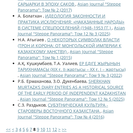
САРЫАРКИ В ЭПОХУ САКОВ
,
Asian Journal "Steppe
Panorama": Том № 2 (2017)
А. Болатхан ,
ИДЕОЛОГИЯ ЗАКОННОСТИ И
ПРАКТИКА ИСКЛЮЧЕНИЯ: «НАКАЗАННЫЕ НАРОДЫ»
В СИСТЕМЕ СПЕЦПОСЕЛЕНИЙ (1948–1953 ГГ.)
,
Asian
Journal "Steppe Panorama": Том 12 № 3 (2025)
Н.А. Атыгаев ,
О НЕКОТОРЫХ СИМВОЛАХ ВЛАСТИ
(ТРОН И КОРОНА: ОТ МОНГОЛЬСКОЙ ИМПЕРИИ К
КАЗАХСКОМУ ХАНСТВУ)
,
Asian Journal "Steppe
Panorama": Том № 1 (2015)
А.Қ. Кушкумбаев, Т.А. Уалиев,
ЕР ЕДІГЕ ЖЫРЫНЫҢ
ТАРИХНАМАСЫ (XIX ғ. II-жартысы – XX ғ. I – жартысы)
,
Asian Journal "Steppe Panorama": Том 9 № 3 (2022)
Р.Б. Ермаханова, З.О. Дукенбаева,
SHERKHAN
MURTAZA’S DIARY ENTRIES AS A HISTORICAL SOURCE
OF THE EARLY PERIOD OF INDEPENDENT KAZAKHSTAN
,
Asian Journal "Steppe Panorama": Том 12 № 5 (2025)
С.З. Раздыков,
СУБЭТНИЧЕСКАЯ КУЛЬТУРА -
СТАРОВЕРЫ ВОСТОЧНОГО КАЗАХСТАНА
,
Asian
Journal "Steppe Panorama": Том № 4 (2016)
<<
<
3
4
5
6
7
8
9
10
11
12
>
>>