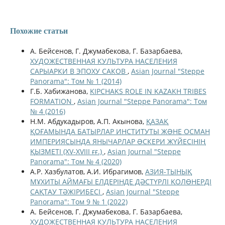
Похожие статьи
A. Бейсенов, Г. Джумабекова, Г. Базарбаева,
ХУДОЖЕСТВЕННАЯ КУЛЬТУРА НАСЕЛЕНИЯ
САРЫАРКИ В ЭПОХУ САКОВ
,
Asian Journal "Steppe
Panorama": Том № 1 (2014)
Г.Б. Хабижанова,
KIPCHAKS ROLE IN KAZAKH TRIBES
FORMATION
,
Asian Journal "Steppe Panorama": Том
№ 4 (2016)
Н.М. Абдукадыров, А.П. Акынова,
ҚАЗАҚ
ҚОҒАМЫНДА БАТЫРЛАР ИНСТИТУТЫ ЖƏНЕ ОСМАН
ИМПЕРИЯСЫНДА ЯНЫЧАРЛАР ƏСКЕРИ ЖҮЙЕСІНІҢ
ҚЫЗМЕТІ (XV-XVIII ғғ.)
,
Asian Journal "Steppe
Panorama": Том № 4 (2020)
А.Р. Хазбулатов, А.И. Ибрагимов,
АЗИЯ-ТЫНЫҚ
МҰХИТЫ АЙМАҒЫ ЕЛДЕРІНДЕ ДӘСТҮРЛІ ҚОЛӨНЕРДІ
САҚТАУ ТӘЖІРИБЕСІ
,
Asian Journal "Steppe
Panorama": Том 9 № 1 (2022)
А. Бейсенов, Г. Джумабекова, Г. Базарбаева,
ХУДОЖЕСТВЕННАЯ КУЛЬТУРА НАСЕЛЕНИЯ