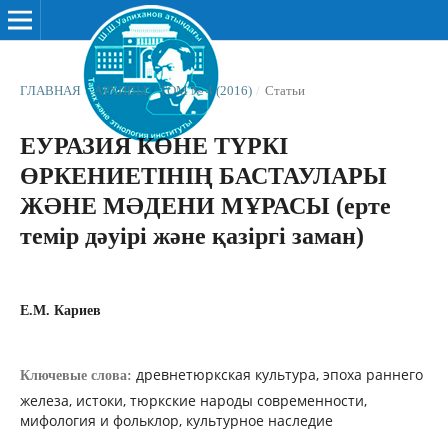
ГЛАВНАЯ
/
АРХИВЫ
/
ТОМ № 4 (2016)
/
Статьи
ЕУРАЗИЯ КӨНЕ ТҮРКІ
ӨРКЕНИЕТІНІҢ БАСТАУЛАРЫ
ЖƏНЕ МƏДЕНИ МҰРАСЫ (ерте
темір дәуірі және қазіргі заман)
Е.М. Кариев
древнетюркская культура, эпоха раннего
Ключевые слова:
железа, истоки, тюркские народы современности,
мифология и фольклор, культурное наследие