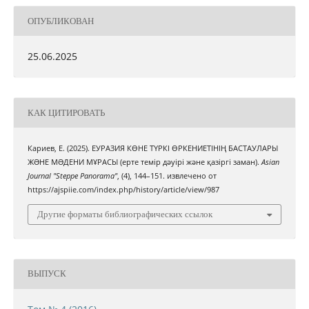
ОПУБЛИКОВАН
25.06.2025
КАК ЦИТИРОВАТЬ
Кариев, Е. (2025). ЕУРАЗИЯ КӨНЕ ТҮРКІ ӨРКЕНИЕТІНІҢ БАСТАУЛАРЫ
ЖƏНЕ МƏДЕНИ МҰРАСЫ (ерте темір дәуірі және қазіргі заман).
Asian
Journal "Steppe Panorama"
, (4), 144–151. извлечено от
https://ajspiie.com/index.php/history/article/view/987
Другие форматы библиографических ссылок
ВЫПУСК