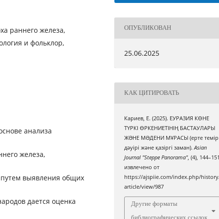
ОПУБЛИКОВАН
ха раннего железа,
ология и фольклор,
25.06.2025
КАК ЦИТИРОВАТЬ
Кариев, Е. (2025). ЕУРАЗИЯ КӨНЕ
ТҮРКІ ӨРКЕНИЕТІНІҢ БАСТАУЛАРЫ
основе анализа
ЖƏНЕ МƏДЕНИ МҰРАСЫ (ерте темір
дәуірі және қазіргі заман).
Asian
него железа,
Journal "Steppe Panorama"
, (4), 144–15
извлечено от
 путем выявления общих
https://ajspiie.com/index.php/history
article/view/987
ародов дается оценка
Другие форматы
библиографических ссылок