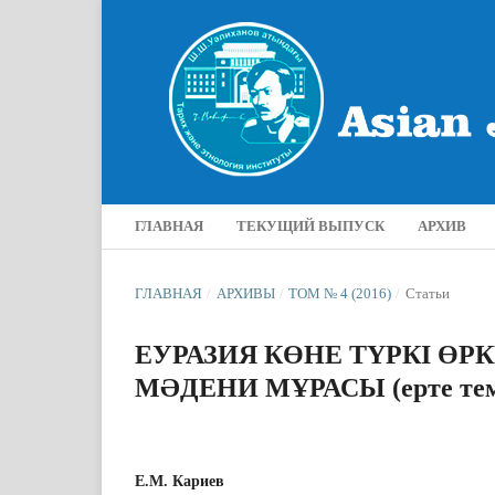
ГЛАВНАЯ
ТЕКУЩИЙ ВЫПУСК
АРХИВ
ГЛАВНАЯ
/
АРХИВЫ
/
ТОМ № 4 (2016)
/
Статьи
ЕУРАЗИЯ КӨНЕ ТҮРКІ ӨР
МƏДЕНИ МҰРАСЫ (ерте темір 
Е.М. Кариев