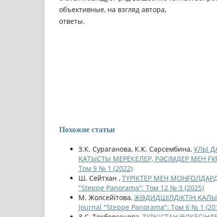
объективные, на взгляд автора,
ответы.
Похожие статьи
З.К. Сураганова, К.К. Сарсембина,
ҰЛЫ Д
ҚАТЫСТЫ МЕРЕКЕЛЕР, РӘСІМДЕР МЕН 
Том 9 № 1 (2022)
Ш. Сейтхан ,
ТҮРІКТЕР МЕН МОҢҒОЛДАР
"Steppe Panorama": Том 12 № 3 (2025)
М. Жолсейітова,
ЖƏДИДШІЛДІКТІҢ ҚАЛ
Journal "Steppe Panorama": Том 6 № 1 (20
З.С. Тоқбергенова,
ТҮРКIСТАН ӨЛКЕСIН