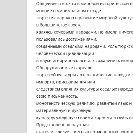
Общеизвестно, что в мировой исторической н
мнение о минимальном вкладе
тюркских народов в развитие мировой культур
в большинстве своем,
являясь кочевыми народами, не имели ничего
пользовались достижениями,
созданными оседлыми народами. Роль тюркск
человеческой цивилизации
в науке игнорировалась и, к сожалению, игнор
Обнаруживаемые в ареале
тюркской культуры археологические находки 
импорта, присваивания или
следствием влияния культуры оседлых народов
свою письменность,
монотеистическую религию, развитый язык и
материальную и духовную
культуру, уходящую своими корнями в глубь ве
Представленная научная
статья исследует ряд вышеотмеченных вопрос