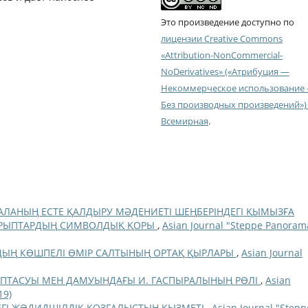
Это произведение доступно по
лицензии Creative Commons
«Attribution-NonCommercial-
NoDerivatives» («Атрибуция —
Некоммерческое использование
Без производных произведений») 
Всемирная
.
АЛАНЫҢ ЕСТЕ ҚАЛДЫРУ МӘДЕНИЕТІ ШЕҢБЕРІНДЕГІ ҚЫМЫЗҒА
ҒҰРЫПТАРДЫҢ СИМВОЛДЫҚ ҚОРЫ
,
Asian Journal "Steppe Panoram
ДЫҢ КӨШПЕЛІ ӨМІР САЛТЫНЫҢ ОРТАҚ ҚЫРЛАРЫ
,
Asian Journal
ЫПТАСУЫ МЕН ДАМУЫНДАҒЫ И. ГАСПЫРАЛЫНЫҢ РӨЛІ
,
Asian
19)
ДЕГI ЖƏДИДШIЛДIК ҚОЗҒАЛЫСТЫҢ ҚЫЗМЕТI
,
Asian Journal "Stepp