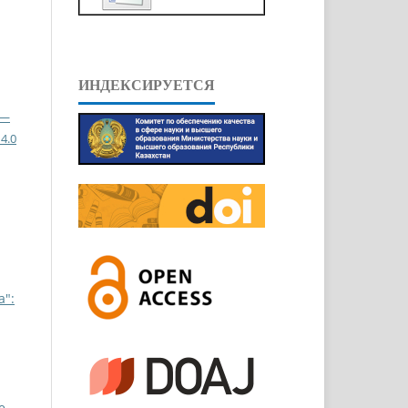
ИНДЕКСИРУЕТСЯ
 —
4.0
a":
e