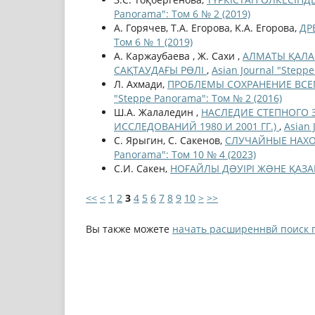
Panorama": Том 6 № 2 (2019)
А. Горячев, T.A. Егорова, K.A. Егорова,
ДР
Том 6 № 1 (2019)
А. Каржаубаева , Ж. Сахи ,
АЛМАТЫ ҚАЛАС
САҚТАУДАҒЫ РӨЛІ
,
Asian Journal "Stepp
Л. Ахмади,
ПРОБЛЕМЫ СОХРАНЕНИЕ ВСЕ
"Steppe Panorama": Том № 2 (2016)
Ш.А. Жалаледин ,
НАСЛЕДИЕ СТЕПНОГО 
ИССЛЕДОВАНИЙ 1980 И 2001 ГГ.)
,
Asian 
С. Ярыгин, С. Сакенов,
СЛУЧАЙНЫЕ НАХО
Panorama": Том 10 № 4 (2023)
С.И. Сакен,
НОҒАЙЛЫ ДƏУІРІ ЖƏНЕ ҚАЗ
<<
<
1
2
3
4
5
6
7
8
9
10
>
>>
Вы также можете
начать расширеннвй поиск 