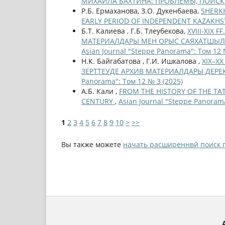
МИХАИЛА БАХТИНА: ПРОБЛЕМЫ, ПОИС
Р.Б. Ермаханова, З.О. Дукенбаева,
SHERKH
EARLY PERIOD OF INDEPENDENT KAZAKH
Б.Т. Калиева , Г.Б. Тлеубекова,
ХVІІІ-ХІХ
МАТЕРИАЛДАРЫ МЕН ОРЫС САЯХАТШЫЛАР
Asian Journal "Steppe Panorama": Том 12 
Н.К. Байгабатова , Г.И. Ишкалова ,
ХІХ–Х
ЗЕРТТЕУДЕ АРХИВ МАТЕРИАЛДАРЫ ДЕРЕК 
Panorama": Том 12 № 3 (2025)
А.Б. Кали ,
FROM THE HISTORY OF THE TAT
CENTURY
,
Asian Journal "Steppe Panorama
1
2
3
4
5
6
7
8
9
10
>
>>
Вы также можете
начать расширеннвй поиск 