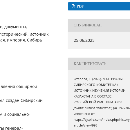
PDF
ОПУБЛИКОВАН
е, документы,
Исторический, источник,
кая, империя, Сибирь
25.06.2025
КАК ЦИТИРОВАТЬ
Өтепова, Г. (2025). МАТЕРИАЛЫ
СИБИРСКОГО КОМИТЕТ КАК
равления обширной
ИСТОЧНИК ИЗУЧЕНИЯ ИСТОРИИ
КАЗАХСТАНА В СОСТАВЕ
был создан Сибирский
РОССИЙСКОЙ ИМПЕРИИ.
Asian
Journal "Steppe Panorama"
, (4), 297–30
м и социально-
извлечено от
https://ajspiie.com/index.php/history
article/view/998
ты генерал-