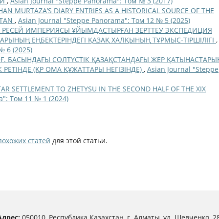
КИ
,
Asian Journal "Steppe Panorama": Том № 3 (2017)
AN MURTAZA’S DIARY ENTRIES AS A HISTORICAL SOURCE OF THE
STAN
,
Asian Journal "Steppe Panorama": Том 12 № 5 (2025)
 ҒҒ. РЕСЕЙ ИМПЕРИЯСЫ ҰЙЫМДАСТЫРҒАН ЗЕРТТЕУ ЭКСПЕДИЦИЯ
ЫНЫҢ ЕҢБЕКТЕРІНДЕГІ ҚАЗАҚ ХАЛҚЫНЫҢ ТҰРМЫС-ТІРШІЛІГІ
,
№ 6 (2025)
Х Ғ. БАСЫНДАҒЫ СОЛТҮСТІК ҚАЗАҚСТАНДАҒЫ ЖЕР ҚАТЫНАСТАРЫ
РЕТІНДЕ (ҚР ОМА ҚҰЖАТТАРЫ НЕГІЗІНДЕ)
,
Asian Journal "Steppe
AR SETTLEMENT TO ZHETYSU IN THE SECOND HALF OF THE XIX
": Том 11 № 1 (2024)
похожих статей
для этой статьи.
Адрес:
050010, Республика Казахстан, г. Алматы, ул. Шевченко, 28