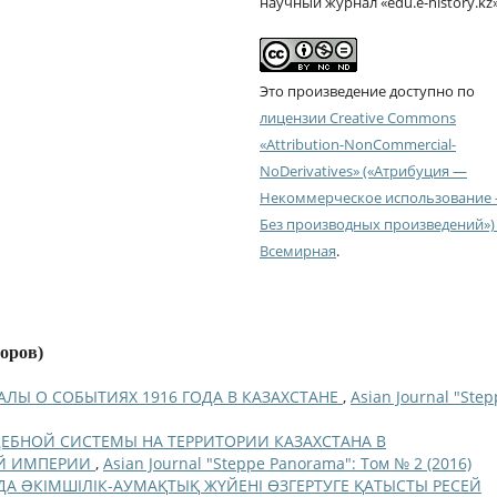
научный журнал «edu.e-history.kz
Это произведение доступно по
лицензии Creative Commons
«Attribution-NonCommercial-
NoDerivatives» («Атрибуция —
Некоммерческое использование
Без производных произведений») 
Всемирная
.
торов)
ЛЫ О СОБЫТИЯХ 1916 ГОДА В КАЗАХСТАНЕ
,
Asian Journal "Ste
ЕБНОЙ СИСТЕМЫ НА ТЕРРИТОРИИ КАЗАХСТАНА В
ОЙ ИМПЕРИИ
,
Asian Journal "Steppe Panorama": Том № 2 (2016)
ДА ƏКІМШІЛІК-АУМАҚТЫҚ ЖҮЙЕНІ ӨЗГЕРТУГЕ ҚАТЫСТЫ РЕСЕЙ