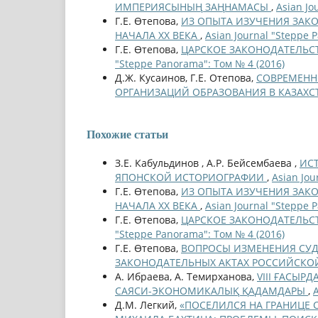
ИМПЕРИЯСЫНЫҢ ЗАҢНАМАСЫ
,
Asian Jo
Г.Е. Өтепова,
ИЗ ОПЫТА ИЗУЧЕНИЯ ЗАКО
НАЧАЛА XX ВЕКА
,
Asian Journal "Steppe 
Г.Е. Өтепова,
ЦАРСКОЕ ЗАКОНОДАТЕЛЬСТ
"Steppe Panorama": Том № 4 (2016)
Д.Ж. Кусаинов, Г.Е. Отепова,
СОВРЕМЕНН
ОРГАНИЗАЦИЙ ОБРАЗОВАНИЯ В КАЗАХС
Похожие статьи
З.Е. Кабульдинов , А.Р. Бейсембаева ,
ИСТ
ЯПОНСКОЙ ИСТОРИОГРАФИИ
,
Asian Jou
Г.Е. Өтепова,
ИЗ ОПЫТА ИЗУЧЕНИЯ ЗАКО
НАЧАЛА XX ВЕКА
,
Asian Journal "Steppe 
Г.Е. Өтепова,
ЦАРСКОЕ ЗАКОНОДАТЕЛЬСТ
"Steppe Panorama": Том № 4 (2016)
Г.Е. Өтепова,
ВОПРОСЫ ИЗМЕНЕНИЯ СУД
ЗАКОНОДАТЕЛЬНЫХ АКТАХ РОССИЙСК
А. Ибраева, А. Темирханова,
VIII ҒАСЫР
САЯСИ-ЭКОНОМИКАЛЫҚ ҚАДАМДАРЫ
,
Д.М. Легкий,
«ПОСЕЛИЛСЯ НА ГРАНИЦЕ С