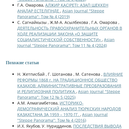
Г.А. Омарова,
АЛЖИР ҚАСІРЕТІ: АЗАП ШЕККЕН
АНАЛАР ЕСТЕЛІГІНДЕ
,
Asian Journal "Steppe
Panorama": Том № 4 (2019)
С. Сагнайкызы , Ж.М-А. Асылбекова , Г.А. Омарова ,
ДЕЯТЕЛЬНОСТЬ ПРАВООХРАНИТЕЛЬНЫХ ОРГАНОВ В
ХОДЕ РЕАЛИЗАЦИИ ЗАКОНА «О ЗАЩИТЕ
СОЦИАЛИСТИЧЕСКОЙ СОБСТВЕННОСТИ»
,
Asian
Journal "Steppe Panorama": Том 11 № 4 (2024)
Похожие статьи
Н. Жетписбай , Г. Шотанова , М. Сатенова ,
ВЛИЯНИЕ
РЕФОРМЫ 1868 г. НА ТРАДИЦИОННОЕ ОБЩЕСТВО
КАЗАХОВ: АДМИНИСТРАТИВНЫЕ ПРЕОБРАЗОВАНИЯ
И РЕЛИГИОЗНАЯ ПОЛИТИКА
,
Asian Journal "Steppe
Panorama": Том 12 № 5 (2025)
А.М. Алмагамбетова,
ИСТОРИКО-
ДЕМОГРАФИЧЕСКИЙ АНАЛИЗ ТЮРКСКИХ НАРОДОВ
КАЗАХСТАНА ЗА 1959 – 1970 ГГ.
,
Asian Journal
"Steppe Panorama": Том № 4 (2016)
И.Х. Якубов, У. Нуриддинов,
ПОСЛЕДСТВИЯ ВЫВОДА