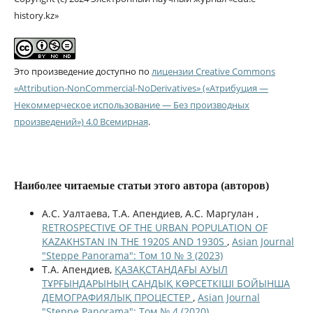
history.kz»
Это произведение доступно по
лицензии Creative Commons
«Attribution-NonCommercial-NoDerivatives» («Атрибуция —
Некоммерческое использование — Без производных
произведений») 4.0 Всемирная
.
Наиболее читаемые статьи этого автора (авторов)
А.С. Уалтаева, Т.А. Апендиев, А.С. Маргулан ,
RETROSPECTIVE OF THE URBAN POPULATION OF
KAZAKHSTAN IN THE 1920S AND 1930S
,
Asian Journal
"Steppe Panorama": Том 10 № 3 (2023)
Т.А. Апендиев,
ҚАЗАҚСТАНДАҒЫ АУЫЛ
ТҰРҒЫНДАРЫНЫҢ САНДЫҚ КӨРСЕТКІШІ БОЙЫНША
ДЕМОГРАФИЯЛЫҚ ПРОЦЕСТЕР
,
Asian Journal
"Steppe Panorama": Том № 4 (2020)