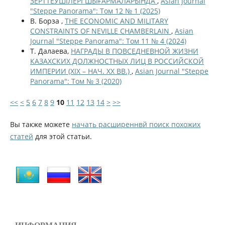
ЗЕРТТЕУШІЛЕРІ ШЫҒАРМАЛАРЫНДА
,
Asian Journal
"Steppe Panorama": Том 12 № 1 (2025)
В. Борза ,
THE ECONOMIC AND MILITARY
CONSTRAINTS OF NEVILLE CHAMBERLAIN
,
Asian
Journal "Steppe Panorama": Том 11 № 4 (2024)
Т. Далаева,
НАГРАДЫ В ПОВСЕДНЕВНОЙ ЖИЗНИ
КАЗАХСКИХ ДОЛЖНОСТНЫХ ЛИЦ В РОССИЙСКОЙ
ИМПЕРИИ (XIX – НАЧ. XX ВВ.)
,
Asian Journal "Steppe
Panorama": Том № 3 (2020)
<<
<
5
6
7
8
9
10
11
12
13
14
>
>>
Вы также можете
начать расширеннвй поиск похожих
статей
для этой статьи.