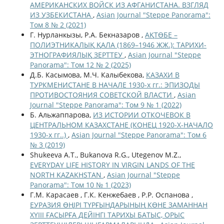
АМЕРИКАНСКИХ ВОЙСК ИЗ АФГАНИСТАНА. ВЗГЛЯД
ИЗ УЗБЕКИСТАНА
,
Asian Journal "Steppe Panorama":
Том 8 № 2 (2021)
Г. Нурланкызы, Р.А. Бекназаров ,
АҚТӨБЕ –
ПОЛИЭТНИКАЛЫҚ ҚАЛА (1869–1946 ЖЖ.): ТАРИХИ-
ЭТНОГРАФИЯЛЫҚ ЗЕРТТЕУ
,
Asian Journal "Steppe
Panorama": Том 12 № 2 (2025)
Д.Б. Касымова, М.Ч. Калыбекова,
КАЗАХИ В
ТУРКМЕНИСТАНЕ В НАЧАЛЕ 1930-х гг.: ЭПИЗОДЫ
ПРОТИВОСТОЯНИЯ СОВЕТСКОЙ ВЛАСТИ
,
Asian
Journal "Steppe Panorama": Том 9 № 1 (2022)
Б. Альжаппарова,
ИЗ ИСТОРИИ ОТКОЧЕВОК В
ЦЕНТРАЛЬНОМ КАЗАХСТАНЕ (КОНЕЦ 1920-Х-НАЧАЛО
1930-х гг..)
,
Asian Journal "Steppe Panorama": Том 6
№ 3 (2019)
Shukeeva A.T., Bukanova R.G., Utegenov M.Z.,
EVERYDAY LIFE HISTORY IN VIRGIN LANDS OF THE
NORTH KAZAKHSTAN
,
Asian Journal "Steppe
Panorama": Том 10 № 1 (2023)
Г.М. Карасаев , Г.К. Кенжебаев , Р.Р. Оспанова ,
ЕУРАЗИЯ ӨҢІРІ ТҮРҒЫНДАРЫНЫҢ КӨНЕ ЗАМАННАН
ХҮІІІ ҒАСЫРҒА ДЕЙІНГІ ТАРИХЫ БАТЫС, ОРЫС