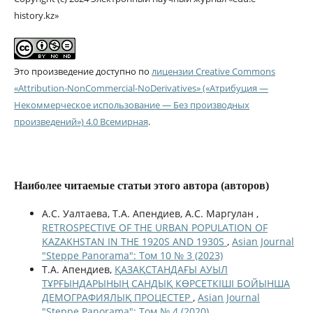
history.kz»
Это произведение доступно по
лицензии Creative Commons
«Attribution-NonCommercial-NoDerivatives» («Атрибуция —
Некоммерческое использование — Без производных
произведений») 4.0 Всемирная
.
Наиболее читаемые статьи этого автора (авторов)
А.С. Уалтаева, Т.А. Апендиев, А.С. Маргулан ,
RETROSPECTIVE OF THE URBAN POPULATION OF
KAZAKHSTAN IN THE 1920S AND 1930S
,
Asian Journal
"Steppe Panorama": Том 10 № 3 (2023)
Т.А. Апендиев,
ҚАЗАҚСТАНДАҒЫ АУЫЛ
ТҰРҒЫНДАРЫНЫҢ САНДЫҚ КӨРСЕТКІШІ БОЙЫНША
ДЕМОГРАФИЯЛЫҚ ПРОЦЕСТЕР
,
Asian Journal
"Steppe Panorama": Том № 4 (2020)