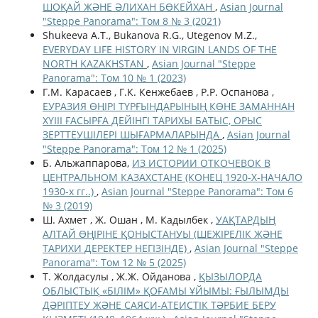
ШОҚАЙ ЖӘНЕ ӘЛИХАН БӨКЕЙХАН
,
Asian Journal
"Steppe Panorama": Том 8 № 3 (2021)
Shukeeva A.T., Bukanova R.G., Utegenov M.Z.,
EVERYDAY LIFE HISTORY IN VIRGIN LANDS OF THE
NORTH KAZAKHSTAN
,
Asian Journal "Steppe
Panorama": Том 10 № 1 (2023)
Г.М. Карасаев , Г.К. Кенжебаев , Р.Р. Оспанова ,
ЕУРАЗИЯ ӨҢІРІ ТҮРҒЫНДАРЫНЫҢ КӨНЕ ЗАМАННАН
ХҮІІІ ҒАСЫРҒА ДЕЙІНГІ ТАРИХЫ БАТЫС, ОРЫС
ЗЕРТТЕУШІЛЕРІ ШЫҒАРМАЛАРЫНДА
,
Asian Journal
"Steppe Panorama": Том 12 № 1 (2025)
Б. Альжаппарова,
ИЗ ИСТОРИИ ОТКОЧЕВОК В
ЦЕНТРАЛЬНОМ КАЗАХСТАНЕ (КОНЕЦ 1920-Х-НАЧАЛО
1930-х гг..)
,
Asian Journal "Steppe Panorama": Том 6
№ 3 (2019)
Ш. Ахмет , Ж. Ошан , М. Кадылбек ,
УАҚТАРДЫҢ
АЛТАЙ ӨҢІРІНЕ ҚОНЫСТАНУЫ (ШЕЖІРЕЛІК ЖӘНЕ
ТАРИХИ ДЕРЕКТЕР НЕГІЗІНДЕ)
,
Asian Journal "Steppe
Panorama": Том 12 № 5 (2025)
Т. Жолдасулы , Ж.Ж. Ойданова ,
ҚЫЗЫЛОРДА
ОБЛЫСТЫҚ «БІЛІМ» ҚОҒАМЫ ҰЙЫМЫ: ҒЫЛЫМДЫ
ДӘРІПТЕУ ЖӘНЕ САЯСИ-АТЕИСТІК ТӘРБИЕ БЕРУ