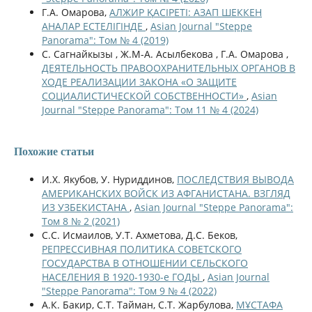
Г.А. Омарова,
АЛЖИР ҚАСІРЕТІ: АЗАП ШЕККЕН
АНАЛАР ЕСТЕЛІГІНДЕ
,
Asian Journal "Steppe
Panorama": Том № 4 (2019)
С. Сагнайкызы , Ж.М-А. Асылбекова , Г.А. Омарова ,
ДЕЯТЕЛЬНОСТЬ ПРАВООХРАНИТЕЛЬНЫХ ОРГАНОВ В
ХОДЕ РЕАЛИЗАЦИИ ЗАКОНА «О ЗАЩИТЕ
СОЦИАЛИСТИЧЕСКОЙ СОБСТВЕННОСТИ»
,
Asian
Journal "Steppe Panorama": Том 11 № 4 (2024)
Похожие статьи
И.Х. Якубов, У. Нуриддинов,
ПОСЛЕДСТВИЯ ВЫВОДА
АМЕРИКАНСКИХ ВОЙСК ИЗ АФГАНИСТАНА. ВЗГЛЯД
ИЗ УЗБЕКИСТАНА
,
Asian Journal "Steppe Panorama":
Том 8 № 2 (2021)
С.С. Исмаилов, У.Т. Ахметова, Д.С. Беков,
РЕПРЕССИВНАЯ ПОЛИТИКА СОВЕТСКОГО
ГОСУДАРСТВА В ОТНОШЕНИИ СЕЛЬСКОГО
НАСЕЛЕНИЯ В 1920-1930-е ГОДЫ
,
Asian Journal
"Steppe Panorama": Том 9 № 4 (2022)
А.К. Бакир, С.Т. Тайман, С.Т. Жарбулова,
МҰСТАФА