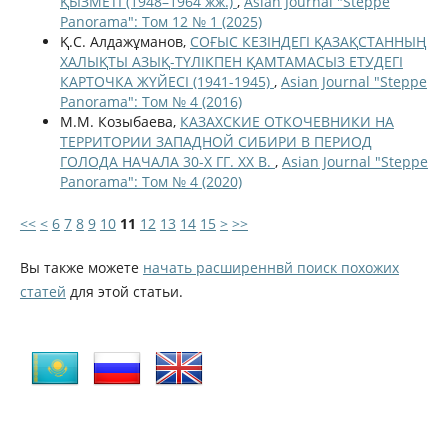
ҚЫЗМЕТІ (1948–1964 жж.)
,
Asian Journal "Steppe
Panorama": Том 12 № 1 (2025)
Қ.С. Алдажұманов,
СОҒЫС КЕЗІНДЕГІ ҚАЗАҚСТАННЫҢ
ХАЛЫҚТЫ АЗЫҚ-ТҮЛІКПЕН ҚАМТАМАСЫЗ ЕТУДЕГІ
КАРТОЧКА ЖҮЙЕСІ (1941-1945)
,
Asian Journal "Steppe
Panorama": Том № 4 (2016)
М.М. Козыбаева,
КАЗАХСКИЕ ОТКОЧЕВНИКИ НА
ТЕРРИТОРИИ ЗАПАДНОЙ СИБИРИ В ПЕРИОД
ГОЛОДА НАЧАЛА 30-Х ГГ. XX В.
,
Asian Journal "Steppe
Panorama": Том № 4 (2020)
<<
<
6
7
8
9
10
11
12
13
14
15
>
>>
Вы также можете
начать расширеннвй поиск похожих
статей
для этой статьи.