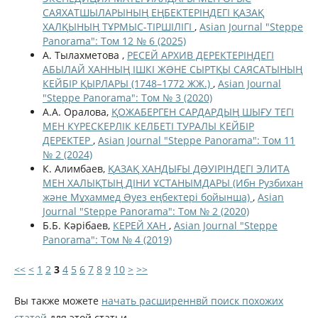
САЯХАТШЫЛАРЫНЫҢ ЕҢБЕКТЕРІНДЕГІ ҚАЗАҚ
ХАЛҚЫНЫҢ ТҰРМЫС-ТІРШІЛІГІ
,
Asian Journal "Steppe
Panorama": Том 12 № 6 (2025)
А. Тылахметова ,
РЕСЕЙ АРХИВ ДЕРЕКТЕРІНДЕГІ
АБЫЛАЙ ХАННЫҢ ІШКІ ЖƏНЕ СЫРТҚЫ САЯСАТЫНЫҢ
КЕЙБІР ҚЫРЛАРЫ (1748–1772 ЖЖ.)
,
Asian Journal
"Steppe Panorama": Том № 3 (2020)
А.А. Оралова,
ҚОЖАБЕРГЕН САРДАРДЫҢ ШЫҒУ ТЕГІ
МЕН КҮРЕСКЕРЛІК КЕЛБЕТІ ТУРАЛЫ КЕЙБІР
ДЕРЕКТЕР
,
Asian Journal "Steppe Panorama": Том 11
№ 2 (2024)
К. Алимбаев,
ҚАЗАҚ ХАНДЫҒЫ ДƏУІРІНДЕГІ ЭЛИТА
МЕН ХАЛЫҚТЫҢ ДІНИ ҰСТАНЫМДАРЫ (Ибн Рузбихан
және Мұхаммед Əуез еңбектері бойынша)
,
Asian
Journal "Steppe Panorama": Том № 2 (2020)
Б.Б. Кәрібаев,
КЕРЕЙ ХАН
,
Asian Journal "Steppe
Panorama": Том № 4 (2019)
<<
<
1
2
3
4
5
6
7
8
9
10
>
>>
Вы также можете
начать расширеннвй поиск похожих
статей
для этой статьи.