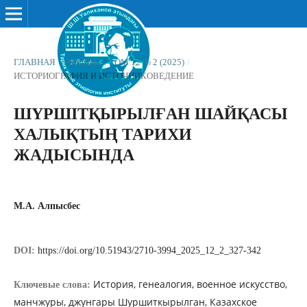
ГЛАВНАЯ
/
АРХИВЫ
/
ТОМ 12 № 2 (2025)
/
ИСТОРИОГРАФИЯ И ИСТОЧНИКОВЕДЕНИЕ
ШҮРШІТҚЫРЫЛҒАН ШАЙҚАСЫ
ХАЛЫҚТЫҢ ТАРИХИ
ЖАДЫСЫНДА
М.А. Алпысбес
DOI:
https://doi.org/10.51943/2710-3994_2025_12_2_327-342
История, генеалогия, военное искусство,
Ключевые слова:
манчжуры, джунгары Шуршиткырылган, Казахское