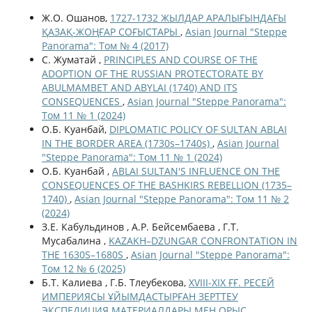
Ж.О. Ошанов,
1727-1732 ЖЫЛДАР АРАЛЫҒЫНДАҒЫ
ҚАЗАҚ-ЖОҢҒАР СОҒЫСТАРЫ
,
Asian Journal "Steppe
Panorama": Том № 4 (2017)
С. Жуматай ,
PRINCIPLES AND COURSE OF THE
ADOPTION OF THE RUSSIAN PROTECTORATE BY
ABULMAMBET AND ABYLAI (1740) AND ITS
CONSEQUENCES
,
Asian Journal "Steppe Panorama":
Том 11 № 1 (2024)
О.Б. Куанбай,
DIPLOMATIC POLICY OF SULTAN ABLAI
IN THE BORDER AREA (1730s–1740s)
,
Asian Journal
"Steppe Panorama": Том 11 № 1 (2024)
О.Б. Куанбай ,
ABLAI SULTAN'S INFLUENCE ON THE
CONSEQUENCES OF THE BASHKIRS REBELLION (1735–
1740)
,
Asian Journal "Steppe Panorama": Том 11 № 2
(2024)
З.Е. Кабульдинов , А.Р. Бейсембаева , Г.Т.
Мусабалина ,
KAZAKH–DZUNGAR CONFRONTATION IN
THE 1630S–1680S
,
Asian Journal "Steppe Panorama":
Том 12 № 6 (2025)
Б.Т. Калиева , Г.Б. Тлеубекова,
ХVІІІ-ХІХ ҒҒ. РЕСЕЙ
ИМПЕРИЯСЫ ҰЙЫМДАСТЫРҒАН ЗЕРТТЕУ
ЭКСПЕДИЦИЯ МАТЕРИАЛДАРЫ МЕН ОРЫС