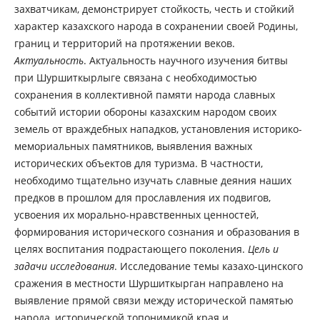
захватчикам, демонстрирует стойкость, честь и стойкий
характер казахского народа в сохранении своей Родины,
границ и территорий на протяжении веков.
Актуальность
. Актуальность научного изучения битвы
при Шуршиткырлыге связана с необходимостью
сохранения в коллективной памяти народа славных
событий истории обороны казахским народом своих
земель от враждебных нападков, установления историко-
мемориальных памятников, выявления важных
исторических объектов для туризма. В частности,
необходимо тщательно изучать славные деяния наших
предков в прошлом для прославления их подвигов,
усвоения их морально-нравственных ценностей,
формирования исторического сознания и образования в
целях воспитания подрастающего поколения.
Цель и
задачи исследования
. Исследование темы казахо-цинского
сражения в местности Шуршиткырган направлено на
выявление прямой связи между исторической памятью
народа, исторической топонимикой края и