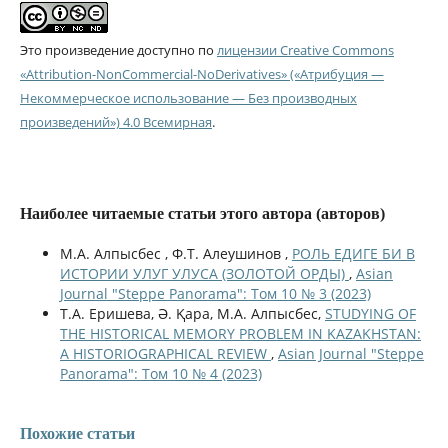
Это произведение доступно по
лицензии Creative Commons
«Attribution-NonCommercial-NoDerivatives» («Атрибуция —
Некоммерческое использование — Без производных
произведений») 4.0 Всемирная
.
Наиболее читаемые статьи этого автора (авторов)
М.А. Алпысбес , Ф.Т. Алеушинов ,
РОЛЬ ЕДИГЕ БИ В
ИСТОРИИ УЛУГ УЛУСА (ЗОЛОТОЙ ОРДЫ)
,
Asian
Journal "Steppe Panorama": Том 10 № 3 (2023)
Т.А. Еришева, Ә. Қара, М.А. Алпысбес,
STUDYING OF
THE HISTORICAL MEMORY PROBLEM IN KAZAKHSTAN:
A HISTORIOGRAPHICAL REVIEW
,
Asian Journal "Steppe
Panorama": Том 10 № 4 (2023)
Похожие статьи