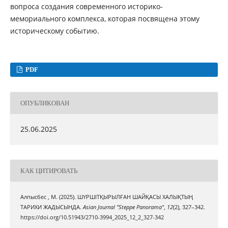
вопроса создания современного историко-
мемориального комплекса, которая посвящена этому
историческому событию.
PDF
ОПУБЛИКОВАН
25.06.2025
КАК ЦИТИРОВАТЬ
Алпысбес , М. (2025). ШҮРШІТҚЫРЫЛҒАН ШАЙҚАСЫ ХАЛЫҚТЫҢ
ТАРИХИ ЖАДЫСЫНДА.
Asian Journal "Steppe Panorama"
,
12
(2), 327–342.
https://doi.org/10.51943/2710-3994_2025_12_2_327-342