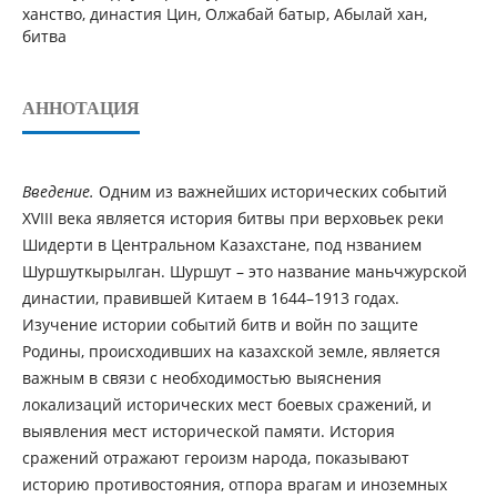
ханство, династия Цин, Олжабай батыр, Абылай хан,
битва
АННОТАЦИЯ
Введение.
Одним из важнейших исторических событий
XVIII века является история битвы при верховьек реки
Шидерти в Центральном Казахстане, под нзванием
Шуршуткырылган. Шуршут – это название маньчжурской
династии, правившей Китаем в 1644–1913 годах.
Изучение истории событий битв и войн по защите
Родины, происходивших на казахской земле, является
важным в связи с необходимостью выяснения
локализаций исторических мест боевых сражений, и
выявления мест исторической памяти. История
сражений отражают героизм народа, показывают
историю противостояния, отпора врагам и иноземных