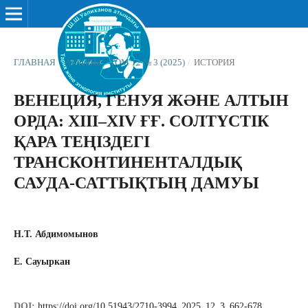
ГЛАВНАЯ
/
АРХИВЫ
/
ТОМ 12 № 3 (2025)
/
ИСТОРИЯ
ВЕНЕЦИЯ, ГЕНУЯ ЖӘНЕ АЛТЫН
ОРДА: XIII–XIV ҒҒ. СОЛТҮСТІК
ҚАРА ТЕҢІЗДЕГІ
ТРАНСКОНТИНЕНТАЛДЫҚ
САУДА-САТТЫҚТЫҢ ДАМУЫ
Н.Т. Абдимомынов
Е. Сауыркан
DOI:
https://doi.org/10.51943/2710-3994_2025_12_3_662-678