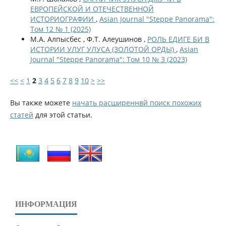
ЕВРОПЕЙСКОЙ И ОТЕЧЕСТВЕННОЙ
ИСТОРИОГРАФИИ
,
Asian Journal "Steppe Panorama":
Том 12 № 1 (2025)
М.А. Алпысбес , Ф.Т. Алеушинов ,
РОЛЬ ЕДИГЕ БИ В
ИСТОРИИ УЛУГ УЛУСА (ЗОЛОТОЙ ОРДЫ)
,
Asian
Journal "Steppe Panorama": Том 10 № 3 (2023)
<<
<
1
2
3
4
5
6
7
8
9
10
>
>>
Вы также можете
начать расширеннвй поиск похожих
статей
для этой статьи.
ИНФОРМАЦИЯ