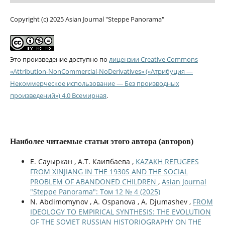
Copyright (c) 2025 Asian Journal "Steppe Panorama"
Это произведение доступно по
лицензии Creative Commons
«Attribution-NonCommercial-NoDerivatives» («Атрибуция —
Некоммерческое использование — Без производных
произведений») 4.0 Всемирная
.
Наиболее читаемые статьи этого автора (авторов)
Е. Сауыркан , А.Т. Каипбаева ,
KAZAKH REFUGEES
FROM XINJIANG IN THE 1930S AND THE SOCIAL
PROBLEM OF ABANDONED CHILDREN
,
Asian Journal
"Steppe Panorama": Том 12 № 4 (2025)
N. Abdimomynov , A. Ospanova , A. Djumashev ,
FROM
IDEOLOGY TO EMPIRICAL SYNTHESIS: THE EVOLUTION
OF THE SOVIET RUSSIAN HISTORIOGRAPHY ON THE