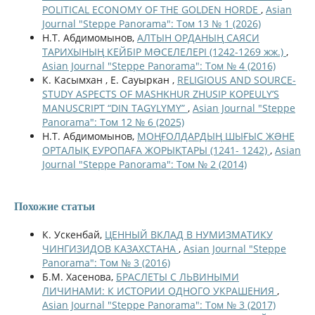
POLITICAL ECONOMY OF THE GOLDEN HORDE
,
Asian
Journal "Steppe Panorama": Том 13 № 1 (2026)
Н.Т. Абдимомынов,
АЛТЫН ОРДАНЫҢ САЯСИ
ТАРИХЫНЫҢ КЕЙБІР МƏСЕЛЕЛЕРІ (1242-1269 жж.)
,
Asian Journal "Steppe Panorama": Том № 4 (2016)
К. Касымхан , Е. Сауыркан ,
RELIGIOUS AND SOURCE-
STUDY ASPECTS OF MASHKHUR ZHUSIP KOPEULY’S
MANUSCRIPT “DIN TAGYLYMY”
,
Asian Journal "Steppe
Panorama": Том 12 № 6 (2025)
Н.Т. Абдимомынов,
МОҢҒОЛДАРДЫҢ ШЫҒЫС ЖƏНЕ
ОРТАЛЫҚ ЕУРОПАҒА ЖОРЫҚТАРЫ (1241- 1242)
,
Asian
Journal "Steppe Panorama": Том № 2 (2014)
Похожие статьи
К. Ускенбай,
ЦЕННЫЙ ВКЛАД В НУМИЗМАТИКУ
ЧИНГИЗИДОВ КАЗАХСТАНА
,
Asian Journal "Steppe
Panorama": Том № 3 (2016)
Б.М. Хасенова,
БРАСЛЕТЫ С ЛЬВИНЫМИ
ЛИЧИНАМИ: К ИСТОРИИ ОДНОГО УКРАШЕНИЯ
,
Asian Journal "Steppe Panorama": Том № 3 (2017)