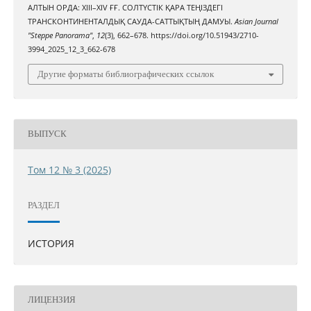
АЛТЫН ОРДА: XIII–XIV ҒҒ. СОЛТҮСТІК ҚАРА ТЕҢІЗДЕГІ
ТРАНСКОНТИНЕНТАЛДЫҚ САУДА-САТТЫҚТЫҢ ДАМУЫ.
Asian Journal
"Steppe Panorama"
,
12
(3), 662–678. https://doi.org/10.51943/2710-
3994_2025_12_3_662-678
Другие форматы библиографических ссылок
ВЫПУСК
Том 12 № 3 (2025)
РАЗДЕЛ
ИСТОРИЯ
ЛИЦЕНЗИЯ