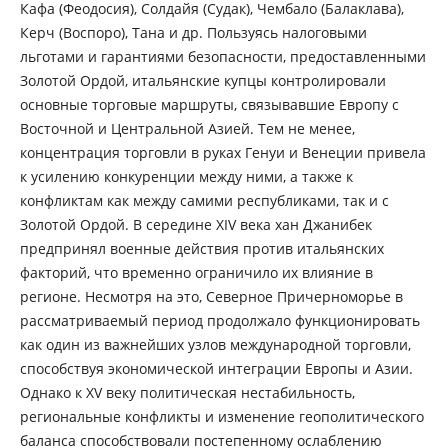
Кафа (Феодосия), Солдайя (Судак), Чембало (Балаклава),
Керч (Воспоро), Тана и др. Пользуясь налоговыми
льготами и гарантиями безопасности, предоставленными
Золотой Ордой, итальянские купцы контролировали
основные торговые маршруты, связывавшие Европу с
Восточной и Центральной Азией. Тем не менее,
концентрация торговли в руках Генуи и Венеции привела
к усилению конкуренции между ними, а также к
конфликтам как между самими республиками, так и с
Золотой Ордой. В середине XIV века хан Джанибек
предпринял военные действия против итальянских
факторий, что временно ограничило их влияние в
регионе. Несмотря на это, Северное Причерноморье в
рассматриваемый период продолжало функционировать
как один из важнейших узлов международной торговли,
способствуя экономической интеграции Европы и Азии.
Однако к XV веку политическая нестабильность,
региональные конфликты и изменение геополитического
баланса способствовали постепенному ослаблению