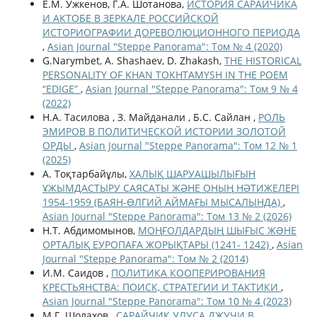
Е.М. Ужкенов, Г.А. Шотанова,
ИСТОРИЯ САРАЙЧИКА
И АКТОБЕ В ЗЕРКАЛЕ РОССИЙСКОЙ
ИСТОРИОГРАФИИ ДОРЕВОЛЮЦИОННОГО ПЕРИОДА
,
Asian Journal "Steppe Panorama": Том № 4 (2020)
G.Narymbet, A. Shashaev, D. Zhakash,
THE HISTORICAL
PERSONALITY OF KHAN TOKHTAMYSH IN THE POEM
“EDIGE”
,
Asian Journal "Steppe Panorama": Том 9 № 4
(2022)
Н.А. Тасилова , З. Мaйдaнaли , Б.С. Сайлан ,
РОЛЬ
ЭМИРОВ В ПОЛИТИЧЕСКОЙ ИСТОРИИ ЗОЛОТОЙ
ОРДЫ
,
Asian Journal "Steppe Panorama": Том 12 № 1
(2025)
А. Тоқтарбайұлы,
ХАЛЫҚ ШАРУАШЫЛЫҒЫН
ҰЖЫМДАСТЫРУ САЯСАТЫ ЖӘНЕ ОНЫҢ НӘТИЖЕЛЕРІ
1954-1959 (БАЯН-ӨЛГИЙ АЙМАҒЫ МЫСАЛЫНДА)
,
Asian Journal "Steppe Panorama": Том 13 № 2 (2026)
Н.Т. Абдимомынов,
МОҢҒОЛДАРДЫҢ ШЫҒЫС ЖƏНЕ
ОРТАЛЫҚ ЕУРОПАҒА ЖОРЫҚТАРЫ (1241- 1242)
,
Asian
Journal "Steppe Panorama": Том № 2 (2014)
И.М. Саидов ,
ПОЛИТИКА КООПЕРИРОВАНИЯ
КРЕСТЬЯНСТВА: ПОИСК, СТРАТЕГИИ И ТАКТИКИ
,
Asian Journal "Steppe Panorama": Том 10 № 4 (2023)
М.Г. Шолахов ,
САРАЙЧИК УЛУСА ДЖУЧИ В